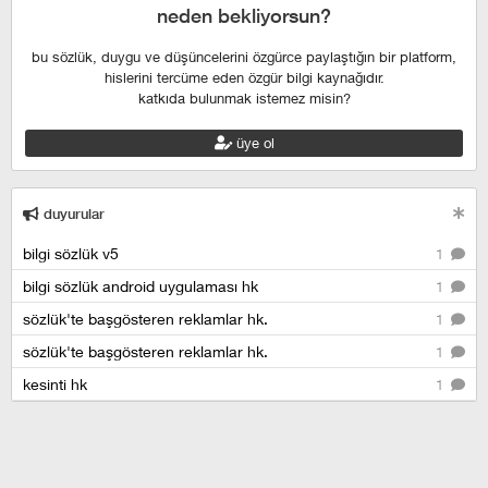
neden bekliyorsun?
bu sözlük, duygu ve düşüncelerini özgürce paylaştığın bir platform,
hislerini tercüme eden özgür bilgi kaynağıdır.
katkıda bulunmak istemez misin?
üye ol
duyurular
bilgi sözlük v5
1
bilgi sözlük android uygulaması hk
1
sözlük'te başgösteren reklamlar hk.
1
sözlük'te başgösteren reklamlar hk.
1
kesinti hk
1