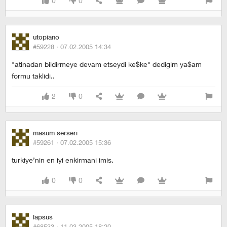
0
0
utopiano
#59228 ·
07.02.2005 14:34
"atinadan bildirmeye devam etseydi ke$ke" dedigim ya$am
formu taklidi..
2
0
masum serseri
#59261 ·
07.02.2005 15:36
turkiye’nin en iyi enkirmani imis.
0
0
lapsus
#68533 ·
11.03.2005 18:20