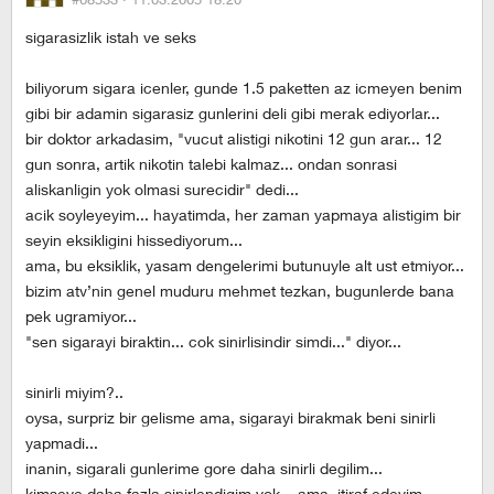
sigarasizlik istah ve seks
biliyorum sigara icenler, gunde 1.5 paketten az icmeyen benim
gibi bir adamin sigarasiz gunlerini deli gibi merak ediyorlar...
bir doktor arkadasim, "vucut alistigi nikotini 12 gun arar... 12
gun sonra, artik nikotin talebi kalmaz... ondan sonrasi
aliskanligin yok olmasi surecidir" dedi...
acik soyleyeyim... hayatimda, her zaman yapmaya alistigim bir
seyin eksikligini hissediyorum...
ama, bu eksiklik, yasam dengelerimi butunuyle alt ust etmiyor...
bizim atv’nin genel muduru mehmet tezkan, bugunlerde bana
pek ugramiyor...
"sen sigarayi biraktin... cok sinirlisindir simdi..." diyor...
sinirli miyim?..
oysa, surpriz bir gelisme ama, sigarayi birakmak beni sinirli
yapmadi...
inanin, sigarali gunlerime gore daha sinirli degilim...
kimseye daha fazla sinirlendigim yok... ama, itiraf edeyim...