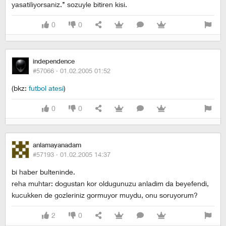
yasatiliyorsaniz.’’ sozuyle bitiren kisi.
0
0
independence
#57066 ·
01.02.2005 01:52
(bkz:
futbol atesi
)
0
0
anlamayanadam
#57193 ·
01.02.2005 14:37
bi haber bulteninde.
reha muhtar: dogustan kor oldugunuzu anladim da beyefendi,
kucukken de gozleriniz gormuyor muydu, onu soruyorum?
2
0