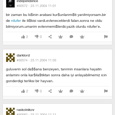
independence
#30572 ·
23.11.2004 11:01
bir zaman bu ki$inin arabasi kur$unlanmi$ti yanilmiyorsam.bir
de
nilufer
ile ili$kisi vardi.evleneceklerdi falan.sonra ne oldu
bilmiyorum.umarim evlenmemi$lerdir.yazik olurdu nilufer`e.
2
0
darklord
#30574 ·
23.11.2004 11:03
guluverin sol da$$ana benzeyen, tanrinin insanlara hayatin
anlamini onla kar$ila$tiktan sonra daha iyi anlayabilmemiz icin
gonderdigi terliksi bir hayvan.
2
0
raskolnikov
#30582 ·
23.11.2004 11:11