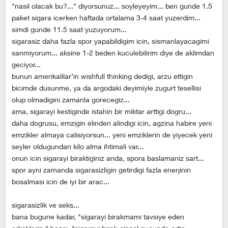
"nasil olacak bu?..." diyorsunuz... soyleyeyim... ben gunde 1.5
paket sigara icerken haftada ortalama 3-4 saat yuzerdim...
simdi gunde 11.5 saat yuzuyorum...
sigarasiz daha fazla spor yapabildigim icin, sismanlayacagimi
sanmiyorum... aksine 1-2 beden kuculebilirim diye de aklimdan
geciyor...
bunun amerikalilar’in wishfull thinking dedigi, arzu ettigin
bicimde dusunme, ya da argodaki deyimiyle zugurt tesellisi
olup olmadigini zamanla gorecegiz...
ama, sigarayi kestiginde istahin bir miktar arttigi dogru...
daha dogrusu, emzigin elinden alindigi icin, agzina habire yeni
emzikler almaya calisiyorsun... yeni emziklerin de yiyecek yeni
seyler oldugundan kilo alma ihtimali var...
onun icin sigarayi biraktiginiz anda, spora baslamaniz sart...
spor ayni zamanda sigarasizligin getirdigi fazla enerjinin
bosalmasi icin de iyi bir arac...
sigarasizlik ve seks...
bana bugune kadar, "sigarayi birakmami tavsiye eden