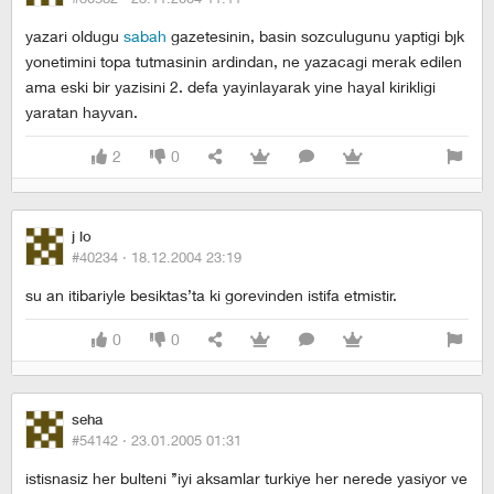
yazari oldugu
sabah
gazetesinin, basin sozculugunu yaptigi bjk
yonetimini topa tutmasinin ardindan, ne yazacagi merak edilen
ama eski bir yazisini 2. defa yayinlayarak yine hayal kirikligi
yaratan hayvan.
2
0
j lo
#40234 ·
18.12.2004 23:19
su an itibariyle besiktas’ta ki gorevinden istifa etmistir.
0
0
seha
#54142 ·
23.01.2005 01:31
istisnasiz her bulteni ’’iyi aksamlar turkiye her nerede yasiyor ve