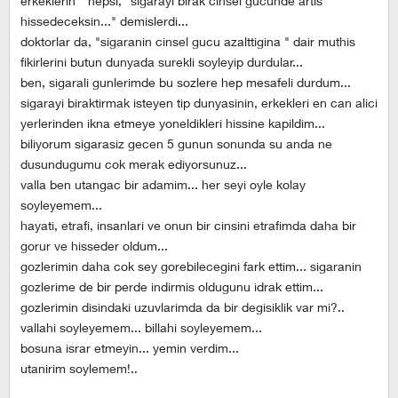
erkeklerin " hepsi, "sigarayi birak cinsel gucunde artis
hissedeceksin..." demislerdi...
doktorlar da, "sigaranin cinsel gucu azalttigina " dair muthis
fikirlerini butun dunyada surekli soyleyip durdular...
ben, sigarali gunlerimde bu sozlere hep mesafeli durdum...
sigarayi biraktirmak isteyen tip dunyasinin, erkekleri en can alici
yerlerinden ikna etmeye yoneldikleri hissine kapildim...
biliyorum sigarasiz gecen 5 gunun sonunda su anda ne
dusundugumu cok merak ediyorsunuz...
valla ben utangac bir adamim... her seyi oyle kolay
soyleyemem...
hayati, etrafi, insanlari ve onun bir cinsini etrafimda daha bir
gorur ve hisseder oldum...
gozlerimin daha cok sey gorebilecegini fark ettim... sigaranin
gozlerime de bir perde indirmis oldugunu idrak ettim...
gozlerimin disindaki uzuvlarimda da bir degisiklik var mi?..
vallahi soyleyemem... billahi soyleyemem...
bosuna israr etmeyin... yemin verdim...
utanirim soylemem!..