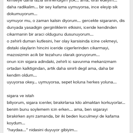
daha radikalim... bir sey kafama uymuyorsa, ince eleyip sik
dokumuyorum...
uymuyor mu, o zaman kalsin diyorum... gercekte sigaranin, dis
dunyada yasadigin gerginliklerin etkisini, iceride kendinden
cikarmanin bir araci oldugunu dusunuyorum...
o zehirli duman kutlesini, her olay karsisinda icine cekmeyi,
distaki olaylarin hincini iceride cigerlerinden cikarmayi,
mazosizmin acik bir tezahuru olarak goruyorum...
onun icin sigara adindaki, zehirli ic savunma mekanizmam
ortadan kalktigindan, artik daha sinirli degil ama, daha bir
kendim oldum...
uyuyorsa okey... uymuyorsa, sepet koluna herkes yoluna...
sigara ve istah
biliyorum, sigara icenler, birakirlarsa kilo almaktan korkuyorlar...
benim bunu soylemem icin erken... ama, ben sigarayi
birakirken ayni zamanda, bir iki beden kuculmeyi de kafama
koydum...
"haydaa..." nidasini duyuyor gibiyim...