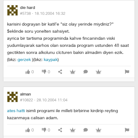
die hard
#5738 ·
18.10.2004 16:32
karisini dograyan bir katil’e "siz olay yerinde miydiniz?"
$eklinde soru yonelten sahsiyet.
ayrica bir tartisma programinda kahve fincanindan viski
yudumlayarak sarhos olan sonrada program ustunden 48 saat
gectikten sonra alkolunu clcturen bakin almadim diyen ezik.
(bkz:
gerzek
)(bkz:
kaypak
)
0
0
alman
#10822 ·
28.10.2004 11:04
ates hatti
isimli programi ile milleti birbirine kirdirip reyting
kazanmaya calisan adam.
0
0