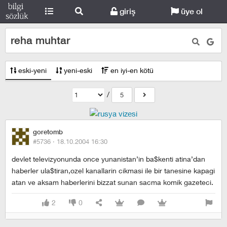
giriş
üye ol
reha muhtar
eski-yeni
yeni-eski
en iyi-en kötü
/
5
goretomb
#5736 ·
18.10.2004 16:30
devlet televizyonunda once yunanistan’in ba$kenti atina’dan
haberler ula$tiran,ozel kanallarin cikmasi ile bir tanesine kapagi
atan ve aksam haberlerini bizzat sunan sacma komik gazeteci.
2
0