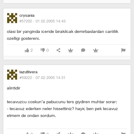
crysania
#57202 ·
01.02.2005 14:43
olasi bir yanginda iceride birakilcak demirbaslardan canlilik
ozelligi gostereni.
2
0
lazutlivera
#59222 ·
07.02.2005 14:31
alintidir
tecavuzcu coskun’a pabucunu ters giydiren muhtar sorar:
- tecavuz ederken neler hissettiniz? hayir, ben pek tecavuz
etmem de ondan sordum.