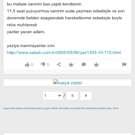
bu makale sanirim bas yapiti kendisinin
11.5 saat yuzuyormus sanirim suda yazmasi sebebiyle ve son
donemde belden asagisindaki hareketlenme sebebiyle boyle
reha muhtaresk
yazilar yazan adam.
yaziya inanmayanlar icin:
http://www.sabah.com.tr/2005/03/06/yaz1303-10-115.html
0
0
/
5
rusya vizesi
dubai vize
sözlük scripti
iç giyim
dubai vize
dubai vize ücreti
flört
arkadaşlık
sohbet
mayo, bikini
izmir escort
maltepe escort
buca escort
denizli escort
çiğli
escort
çekmeköy escort
anadolu yakası escort
istanbul escort
şişli escort
esenyurt escort
beylikdüzü escort