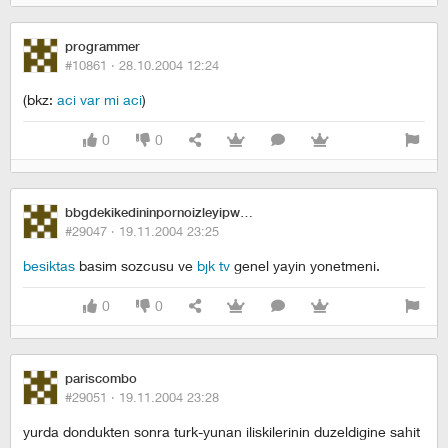
programmer
#10861 ·
28.10.2004 12:24
(bkz:
aci var mi aci
)
0
0
bbgdekikedininpornoizleyipwhiskasyemesi
#29047 ·
19.11.2004 23:25
besiktas
basim sozcusu ve
bjk tv
genel yayin yonetmeni.
0
0
pariscombo
#29051 ·
19.11.2004 23:28
yurda dondukten sonra turk-yunan iliskilerinin duzeldigine sahit