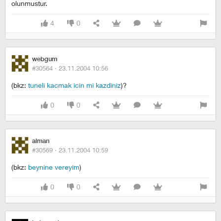
olunmustur.
4
0
webgum
#30564 ·
23.11.2004 10:56
(bkz:
tuneli kacmak icin mi kazdiniz
)?
0
0
alman
#30569 ·
23.11.2004 10:59
(bkz:
beynine vereyim
)
0
0