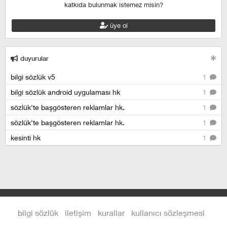
katkıda bulunmak istemez misin?
üye ol
duyurular
bilgi sözlük v5
1
bilgi sözlük android uygulaması hk
1
sözlük'te başgösteren reklamlar hk.
1
sözlük'te başgösteren reklamlar hk.
1
kesinti hk
1
bilgi sözlük
iletişim
kurallar
kullanıcı sözleşmesi