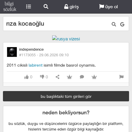
giriş
üye ol
rıza kocaoğlu
independence
#1173055 ·
29.06.2026 09:10
2011 cikisli
labirent
isimli filmde basrol oynamis.
0
0
bu başlıktaki tüm girileri gör
neden bekliyorsun?
bu sözlük, duygu ve düşüncelerini özgürce paylaştığın bir platform,
hislerini tercüme eden özgür bilgi kaynağıdır.