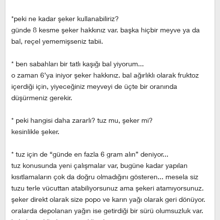
*peki ne kadar şeker kullanabiliriz?
günde 8 kesme şeker hakkınız var. başka hiçbir meyve ya da
bal, reçel yememişseniz tabii.
* ben sabahları bir tatlı kaşığı bal yiyorum...
o zaman 6’ya iniyor şeker hakkınız. bal ağırlıklı olarak fruktoz
içerdiği için, yiyeceğiniz meyveyi de üçte bir oranında
düşürmeniz gerekir.
* peki hangisi daha zararlı? tuz mu, şeker mi?
kesinlikle şeker.
* tuz için de “günde en fazla 6 gram alın” deniyor...
tuz konusunda yeni çalışmalar var, bugüne kadar yapılan
kısıtlamaların çok da doğru olmadığını gösteren... mesela siz
tuzu terle vücuttan atabiliyorsunuz ama şekeri atamıyorsunuz.
şeker direkt olarak size popo ve karın yağı olarak geri dönüyor.
oralarda depolanan yağın ise getirdiği bir sürü olumsuzluk var.