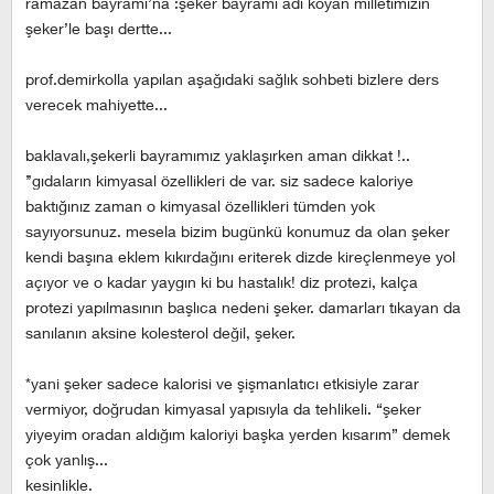
ramazan bayramı’na :şeker bayramı adı koyan milletimizin
şeker’le başı dertte...
prof.demirkolla yapılan aşağıdaki sağlık sohbeti bizlere ders
verecek mahiyette...
baklavalı,şekerli bayramımız yaklaşırken aman dikkat !..
’’gıdaların kimyasal özellikleri de var. siz sadece kaloriye
baktığınız zaman o kimyasal özellikleri tümden yok
sayıyorsunuz. mesela bizim bugünkü konumuz da olan şeker
kendi başına eklem kıkırdağını eriterek dizde kireçlenmeye yol
açıyor ve o kadar yaygın ki bu hastalık! diz protezi, kalça
protezi yapılmasının başlıca nedeni şeker. damarları tıkayan da
sanılanın aksine kolesterol değil, şeker.
*yani şeker sadece kalorisi ve şişmanlatıcı etkisiyle zarar
vermiyor, doğrudan kimyasal yapısıyla da tehlikeli. “şeker
yiyeyim oradan aldığım kaloriyi başka yerden kısarım” demek
çok yanlış...
kesinlikle.