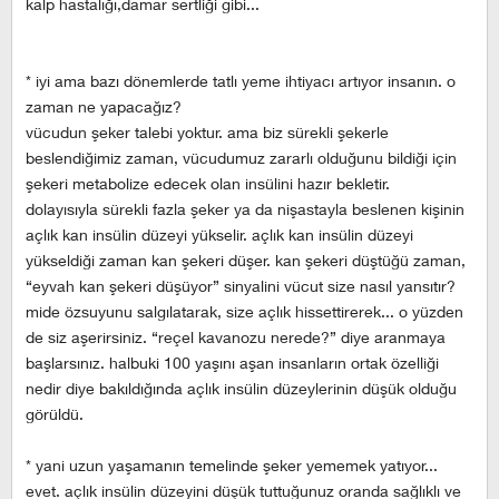
kalp hastalığı,damar sertliği gibi...
* iyi ama bazı dönemlerde tatlı yeme ihtiyacı artıyor insanın. o
zaman ne yapacağız?
vücudun şeker talebi yoktur. ama biz sürekli şekerle
beslendiğimiz zaman, vücudumuz zararlı olduğunu bildiği için
şekeri metabolize edecek olan insülini hazır bekletir.
dolayısıyla sürekli fazla şeker ya da nişastayla beslenen kişinin
açlık kan insülin düzeyi yükselir. açlık kan insülin düzeyi
yükseldiği zaman kan şekeri düşer. kan şekeri düştüğü zaman,
“eyvah kan şekeri düşüyor” sinyalini vücut size nasıl yansıtır?
mide özsuyunu salgılatarak, size açlık hissettirerek... o yüzden
de siz aşerirsiniz. “reçel kavanozu nerede?” diye aranmaya
başlarsınız. halbuki 100 yaşını aşan insanların ortak özelliği
nedir diye bakıldığında açlık insülin düzeylerinin düşük olduğu
görüldü.
* yani uzun yaşamanın temelinde şeker yememek yatıyor...
evet. açlık insülin düzeyini düşük tuttuğunuz oranda sağlıklı ve