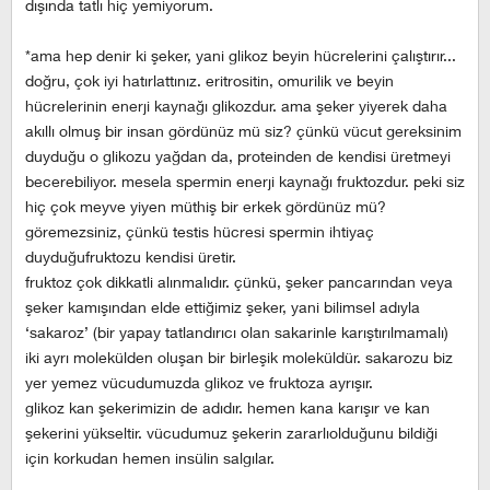
dışında tatlı hiç yemiyorum.
*ama hep denir ki şeker, yani glikoz beyin hücrelerini çalıştırır...
doğru, çok iyi hatırlattınız. eritrositin, omurilik ve beyin
hücrelerinin enerji kaynağı glikozdur. ama şeker yiyerek daha
akıllı olmuş bir insan gördünüz mü siz? çünkü vücut gereksinim
duyduğu o glikozu yağdan da, proteinden de kendisi üretmeyi
becerebiliyor. mesela spermin enerji kaynağı fruktozdur. peki siz
hiç çok meyve yiyen müthiş bir erkek gördünüz mü?
göremezsiniz, çünkü testis hücresi spermin ihtiyaç
duyduğufruktozu kendisi üretir.
fruktoz çok dikkatli alınmalıdır. çünkü, şeker pancarından veya
şeker kamışından elde ettiğimiz şeker, yani bilimsel adıyla
‘sakaroz’ (bir yapay tatlandırıcı olan sakarinle karıştırılmamalı)
iki ayrı molekülden oluşan bir birleşik moleküldür. sakarozu biz
yer yemez vücudumuzda glikoz ve fruktoza ayrışır.
glikoz kan şekerimizin de adıdır. hemen kana karışır ve kan
şekerini yükseltir. vücudumuz şekerin zararlıolduğunu bildiği
için korkudan hemen insülin salgılar.