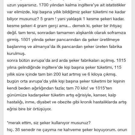
uzun yaşarsınız. 1700 yılından kalma ingiltere’ye ait istatistikler
var elimizde. kişi başına yıllık bildiğimiz şeker tüketimi ne kadar
biliyor musunuz? 5 gram ! yani yaklaşık 1 kesme şekeri kadar.
kesme şekeri 4 gram gerçi ama... demek ki, şeker bir ihtiyaç
değil. tam tersi, sonradan tamamen alışkanlık olarak soframıza
girmiş. 1801 yılında şeker pancarından da şeker üretilmeye
başlanmış ve almanya’da ilk pancardan şeker üreten fabrika
kurulmuş.
sonra bütün avrupa’da ard arda şeker fabrikaları açılmış. 1815
yılına gelindiğinde ingiltere’de kişi başına şeker tüketimi, 115
yıllık süre içinde tam bin 200 kat artmış ve 6 kiloya çıkmış.
bugün orta avrupa’da yıllık kişi başına şeker tüketimi bir kişinin
kendi beden ağırlığından fazla; tam 70 kilo! ve 1815’ten
günümüze kadarşeker tüketim artış eğrisiyle, kanser, kalp
hastalığı, inme, diyabet ve obezite gibi kronik hastalıklarda artış
eğrisi bire bir örtüşüyor.
*merak ettim, siz şeker kullanıyor musunuz?
hiç. 38 senedir ne çayıma ne kahveme şeker koyuyorum. onun