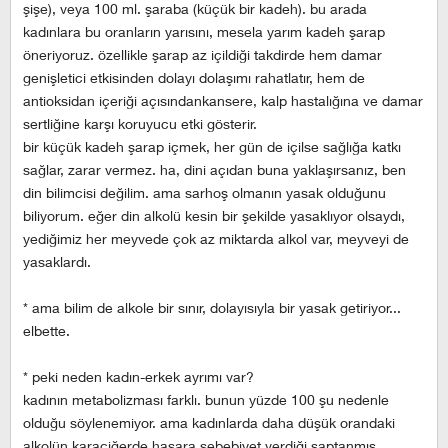
şişe), veya 100 ml. şaraba (küçük bir kadeh). bu arada
kadınlara bu oranların yarısını, mesela yarım kadeh şarap
öneriyoruz. özellikle şarap az içildiği takdirde hem damar
genişletici etkisinden dolayı dolaşımı rahatlatır, hem de
antioksidan içeriği açısındankansere, kalp hastalığına ve damar
sertliğine karşı koruyucu etki gösterir.
bir küçük kadeh şarap içmek, her gün de içilse sağlığa katkı
sağlar, zarar vermez. ha, dini açıdan buna yaklaşırsanız, ben
din bilimcisi değilim. ama sarhoş olmanın yasak olduğunu
biliyorum. eğer din alkolü kesin bir şekilde yasaklıyor olsaydı,
yediğimiz her meyvede çok az miktarda alkol var, meyveyi de
yasaklardı.
* ama bilim de alkole bir sınır, dolayısıyla bir yasak getiriyor...
elbette.
* peki neden kadın-erkek ayrımı var?
kadının metabolizması farklı. bunun yüzde 100 şu nedenle
olduğu söylenemiyor. ama kadınlarda daha düşük orandaki
alkolün karaciğerde hasara sebebiyet verdiği saptanmış