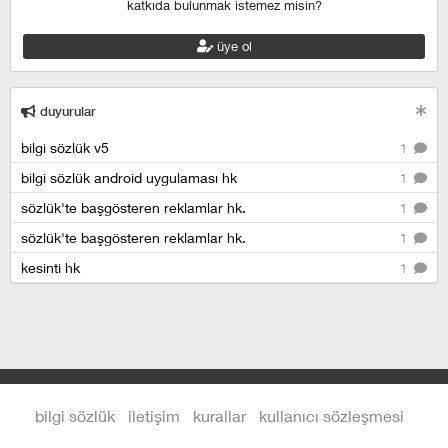
katkıda bulunmak istemez misin?
üye ol
duyurular
bilgi sözlük v5
1
bilgi sözlük android uygulaması hk
1
sözlük'te başgösteren reklamlar hk.
1
sözlük'te başgösteren reklamlar hk.
1
kesinti hk
1
bilgi sözlük
iletişim
kurallar
kullanıcı sözleşmesi