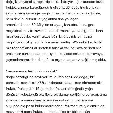
değişik kimyasal süreçlerde kullanılabiliyor. eğer bundan fazla
fruktoz alınırsa karaciğerde trigliseritedönüşür. trigliserit kan
yağıdır. hem karaciğer yağlanmasına, hem damar sertliğine,
hem devücudumuzun yağlanmasına yol açar.
amerika’da son 30-35 yıldır ortaya çıkan obezite salgını,
meşrubatların, bisküvilerin, dondurmanın ya da diğer tatlıların
mısır şurubuyla, yani fruktoz ağırlıklı üretilmiş olmasına
bağlanıyor. çok şükür biz de amerikanlaştık!?çünkü bizde de
mısırdan tatlandırıcı üreten 5 fabrika var. baklava şerbeti bile
artık mısır şurubundan üretiliyor... böylece eskiden baklavayla
şişmanlamamızdan daha fazla şişmanlamamız sağlanmış oldu.
* ama meyvedeki fruktoz doğal?
doğal sözcüğüne bayılıyorum. akrep zehiri de doğal, bir
porsiyon ister misiniz??ister dondurmadan ister elmadan alın,
fruktoz fruktozdur. 15 gramdan fazlası alındığında yağa
dönüşür, kolesterolü oksitleyerek damar sertliğine yol açar. ama
yine de meyvenin meyve suyuna üstünlüğü var. meyve
suyunda hiç posa bulunmadığından, fruktoz tümüyle emilirken,
meyvedeki posa fruktozun hiç değilse bir bölümünün