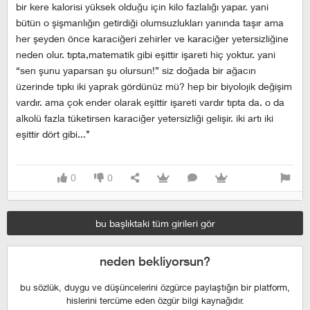
bir kere kalorisi yüksek olduğu için kilo fazlalığı yapar. yani
bütün o şişmanlığın getirdiği olumsuzlukları yanında taşır ama
her şeyden önce karaciğeri zehirler ve karaciğer yetersizliğine
neden olur. tıpta,matematik gibi eşittir işareti hiç yoktur. yani
“sen şunu yaparsan şu olursun!” siz doğada bir ağacın
üzerinde tıpkı iki yaprak gördünüz mü? hep bir biyolojik değişim
vardır. ama çok ender olarak eşittir işareti vardır tıpta da. o da
alkolü fazla tüketirsen karaciğer yetersizliği gelişir. iki artı iki
eşittir dört gibi...’’
0
0
bu başlıktaki tüm girileri gör
neden bekliyorsun?
bu sözlük, duygu ve düşüncelerini özgürce paylaştığın bir platform,
hislerini tercüme eden özgür bilgi kaynağıdır.