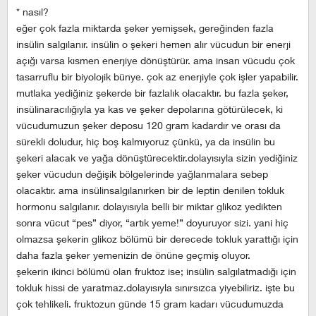
* nasıl?
eğer çok fazla miktarda şeker yemişsek, gereğinden fazla
insülin salgılanır. insülin o şekeri hemen alır vücudun bir enerji
açığı varsa kısmen enerjiye dönüştürür. ama insan vücudu çok
tasarruflu bir biyolojik bünye. çok az enerjiyle çok işler yapabilir.
mutlaka yediğiniz şekerde bir fazlalık olacaktır. bu fazla şeker,
insülinaracılığıyla ya kas ve şeker depolarına götürülecek, ki
vücudumuzun şeker deposu 120 gram kadardır ve orası da
sürekli doludur, hiç boş kalmıyoruz çünkü, ya da insülin bu
şekeri alacak ve yağa dönüştürecektir.dolayısıyla sizin yediğiniz
şeker vücudun değişik bölgelerinde yağlanmalara sebep
olacaktır. ama insülinsalgılanırken bir de leptin denilen tokluk
hormonu salgılanır. dolayısıyla belli bir miktar glikoz yedikten
sonra vücut “pes” diyor, “artık yeme!” doyuruyor sizi. yani hiç
olmazsa şekerin glikoz bölümü bir derecede tokluk yarattığı için
daha fazla şeker yemenizin de önüne geçmiş oluyor.
şekerin ikinci bölümü olan fruktoz ise; insülin salgılatmadığı için
tokluk hissi de yaratmaz.dolayısıyla sınırsızca yiyebiliriz. işte bu
çok tehlikeli. fruktozun günde 15 gram kadarı vücudumuzda