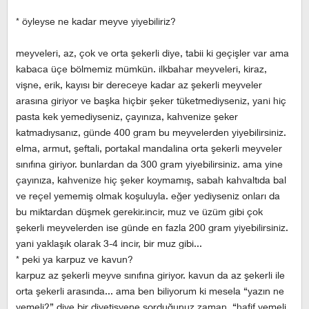
* öyleyse ne kadar meyve yiyebiliriz?
meyveleri, az, çok ve orta şekerli diye, tabii ki geçişler var ama
kabaca üçe bölmemiz mümkün. ilkbahar meyveleri, kiraz,
vişne, erik, kayısı bir dereceye kadar az şekerli meyveler
arasına giriyor ve başka hiçbir şeker tüketmediyseniz, yani hiç
pasta kek yemediyseniz, çayınıza, kahvenize şeker
katmadıysanız, günde 400 gram bu meyvelerden yiyebilirsiniz.
elma, armut, şeftali, portakal mandalina orta şekerli meyveler
sınıfına giriyor. bunlardan da 300 gram yiyebilirsiniz. ama yine
çayınıza, kahvenize hiç şeker koymamış, sabah kahvaltıda bal
ve reçel yememiş olmak koşuluyla. eğer yediyseniz onları da
bu miktardan düşmek gerekir.incir, muz ve üzüm gibi çok
şekerli meyvelerden ise günde en fazla 200 gram yiyebilirsiniz.
yani yaklaşık olarak 3-4 incir, bir muz gibi...
* peki ya karpuz ve kavun?
karpuz az şekerli meyve sınıfına giriyor. kavun da az şekerli ile
orta şekerli arasında... ama ben biliyorum ki mesela “yazın ne
yemeli?” diye bir diyetisyene sorduğunuz zaman, “hafif yemeli.