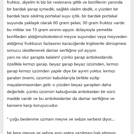
fruktoz. diyelim ki biz bir restorana gittik ve bonfilenin yanında
bir bardak şarap içmedik, sağlıklı olalım dedik, o yüzden bir
bardak taze sıkılmış portakal suyu içtik. bir bardak portakal
suyunda yaklaşık olarak 60 gram şeker, 30 gram fruktoz vardır.
bu miktar ise 15 gram sınırını aşıyor. dolayısıyla yemekte
bonfileden aldığımızkolesterol meyve suyundan veya meyveden
aldığımız fruktozun fazlasının karaciğerde trigliserite dönüşmesi
sonucu oksitlenerek damar sertliğine yol açıyor.
yani ne olur şarapta kalalım! çünkü şarap antioksidandır.
özellikle kırmızı şarap. beyaz şarap beyaz üzümden, kırmızı
şarap kırmızı üzümden yapılır diye bir ayrım yoktur. kırmızı
şarabın önemi, üzümün kabuklarıyla birlikte ezilip
mayalanmasından gelir. o yüzden beyaz şaraptan daha
değerlidir. çünkü üzümün kabuğunda antioksidan bir sürü
madde vardır ve bu antioksidanlar da damar sertliğine ve
kansere karşı koruyucudur.
* çoğu beslenme uzmanı meyve ve sebze serbest diyor...
bir kere meyve ve sebze aynı satıra yazılmayı hak etmiyor.