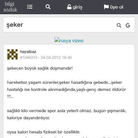
giriş
üye ol
şeker
hayalbaz
#1046313 ·
04.04.2012 16:40
şeker,en büyük sağlık düşmanıdır!
hareketsiz yaşam sürenler,şeker hasatlığına gebedir...şeker
hastalığı ise kontrole alınmadığında,yaşlı-genç demez öldürür
!!!..
sağlıklı kilo vermede spor asla yeterli olmaz. bugün şişmanlık,
kaloriye dayandırılıyor.
oysa kalori hesabı fiziksel bir özelliktir.