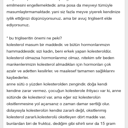
emilmesini engellemektedir. ama posa da meyveyi tümüyle
masumlaştırmamaktadır. yani siz fazla meyve yiyerek kendinize
iyilik ettiğinizi düşünüyorsunuz. ama bir avuç trigliserit elde
ediyorsunuz.
* bu trigliseritin önemi ne peki?
kolesterol masum bir maddedir. ve bütün hormonlarımızın
hammaddesidir. sizi kadın, beni erkek yapan kolesteroldür.
kolesterol olmazsa hormonlarımız olmaz. nitekim sıfır beden
mankenlerimizin kolesterol almadıkları için hormonları çok
azalır ve adetten kesilirler. ve maalesef tamamen sağlıklarını
kaybederler.
anne sütü o yüzden kolesterolden zengindir. doğa kendi
kendine zarar vermez. çocuğun kolesterole ihtiyacı var ki, anne
sütünde de kolesterol var. ama eğer siz kolesterolün
oksitlenmesine yol açarsanız o zaman damar sertliği olur.
dolayısıyla kolesterolün kendisi zararlı değil, oksitlenmiş
kolesterol zararlı.kolesterolü oksitleyen dört madde var.
bunlardan biri de fruktoz. dediğim gibi sihirli sınır da 15 gram