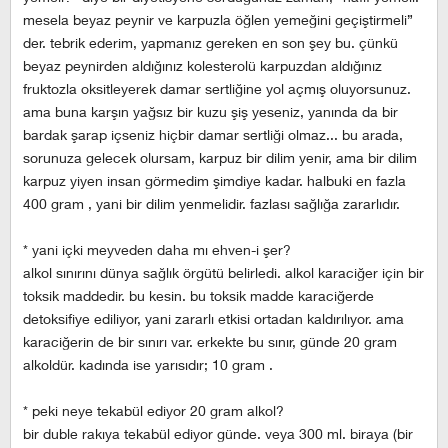
mesela beyaz peynir ve karpuzla öğlen yemeğini geçiştirmeli”
der. tebrik ederim, yapmanız gereken en son şey bu. çünkü
beyaz peynirden aldığınız kolesterolü karpuzdan aldığınız
fruktozla oksitleyerek damar sertliğine yol açmış oluyorsunuz.
ama buna karşın yağsız bir kuzu şiş yeseniz, yanında da bir
bardak şarap içseniz hiçbir damar sertliği olmaz... bu arada,
sorunuza gelecek olursam, karpuz bir dilim yenir, ama bir dilim
karpuz yiyen insan görmedim şimdiye kadar. halbuki en fazla
400 gram , yani bir dilim yenmelidir. fazlası sağlığa zararlıdır.
* yani içki meyveden daha mı ehven-i şer?
alkol sınırını dünya sağlık örgütü belirledi. alkol karaciğer için bir
toksik maddedir. bu kesin. bu toksik madde karaciğerde
detoksifiye ediliyor, yani zararlı etkisi ortadan kaldırılıyor. ama
karaciğerin de bir sınırı var. erkekte bu sınır, günde 20 gram
alkoldür. kadında ise yarısıdır; 10 gram .
* peki neye tekabül ediyor 20 gram alkol?
bir duble rakıya tekabül ediyor günde. veya 300 ml. biraya (bir