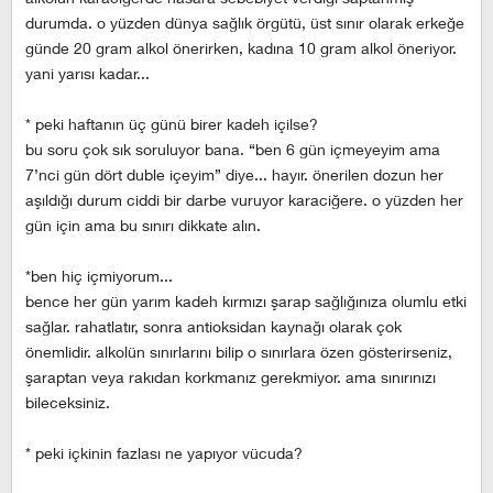
durumda. o yüzden dünya sağlık örgütü, üst sınır olarak erkeğe
günde 20 gram alkol önerirken, kadına 10 gram alkol öneriyor.
yani yarısı kadar...
* peki haftanın üç günü birer kadeh içilse?
bu soru çok sık soruluyor bana. “ben 6 gün içmeyeyim ama
7’nci gün dört duble içeyim” diye... hayır. önerilen dozun her
aşıldığı durum ciddi bir darbe vuruyor karaciğere. o yüzden her
gün için ama bu sınırı dikkate alın.
*ben hiç içmiyorum...
bence her gün yarım kadeh kırmızı şarap sağlığınıza olumlu etki
sağlar. rahatlatır, sonra antioksidan kaynağı olarak çok
önemlidir. alkolün sınırlarını bilip o sınırlara özen gösterirseniz,
şaraptan veya rakıdan korkmanız gerekmiyor. ama sınırınızı
bileceksiniz.
* peki içkinin fazlası ne yapıyor vücuda?