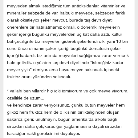
meyveden almak istediğimiz tüm antioksidanlar, vitaminler ve
mineraller sebzede de var. halbuki meyvede, sebzeden farklı
olarak oksitleyici şeker mevcut. burada taş devri diyeti
önerenlere bir hatırlatmamız olmalı. o dönemki meyvelerin
şeker içeriği bugünkü meyvelerden üç kat daha azdı. kültür
bahçeciliği ile biz meyveleri giderek şekerlendirdik. yani 10 bin
sene önce elmanın şeker içeriği bugünkü domatesin şeker
içeriği kadardı. biz aslında meyveleri sağlığımıza zarar verecek
hale getirdik. o yüzden taş devri diyeti’nde “istediğiniz kadar
meyve yiyin” deniyor. ama hayır. meyve sakıncalı. içindeki
fruktoz oranı yüzünden sakıncalı.
* vallahi ben yıllardır hiç içki içmiyorum ve çok meyve yiyorum.
özellikle de üzüm...
ve kendinize zarar veriyorsunuz. çünkü bütün meyveler hem
glikoz hem fruktoz hem de o ikisinin birlikteliğinden oluşan
sakaroz içerir. unutmayın, bugün amerika’da alkole bağlı
sirozdan daha çok,karaciğer yağlanmasına dayalı sirozdan
karaciğer nakli gereksinimi duyuluyor.