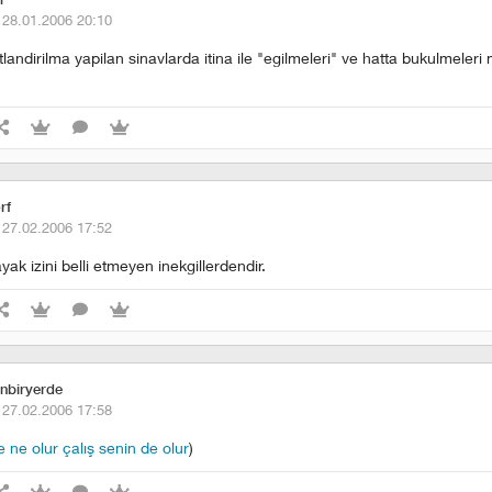
·
28.01.2006 20:10
tlandirilma yapilan sinavlarda itina ile "egilmeleri" ve hatta bukulmele
rf
·
27.02.2006 17:52
ak izini belli etmeyen inekgillerdendir.
unbiryerde
·
27.02.2006 17:58
 ne olur çalış senin de olur
)