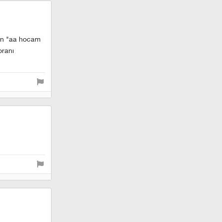
ken "aa hocam
oranı