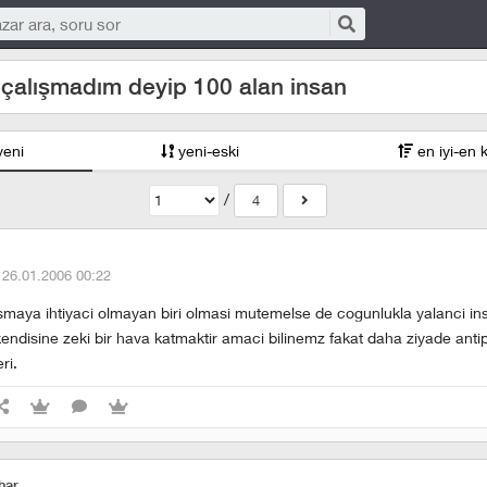
 çalışmadım deyip 100 alan insan
yeni
yeni-eski
en iyi-en 
/
4
·
26.01.2006 00:22
ismaya ihtiyaci olmayan biri olmasi mutemelse de cogunlukla yalanci in
kendisine zeki bir hava katmaktir amaci bilinemz fakat daha ziyade antip
ri.
har