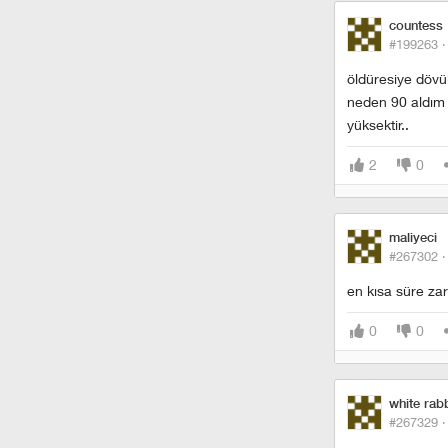
countess
#199263 
öldüresiye dövül
neden 90 aldım 
yüksektir..
2
0
maliyeci
#267302 
en kısa süre zar
0
0
white rabb
#267329 