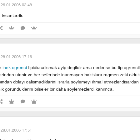
·
26.01.2006 02:48
 insanlardir.
·
28.01.2006 17:16
um
inek ogrenci
tipidir.calismak ayip degildir ama nedense bu tip ogrencil
larindan utanir ve her seferinde inanmayan bakislara ragmen zeki oldukl
ından dolayı calismadiklarini israrla soylemeyi ihmal etmezler.disardan
ik gorunduklerini bilseler bir daha soylemezlerdi kanimca.
·
28.01.2006 17:51