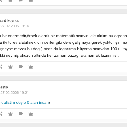
nard keynes
·
27.02.2006 19:16
 bir onermedir,örnek olarak bir matematik sınavını ele alalım,bu ogrenc
a (ki turev alabilmek icin deliler gibi ders çalışmaya gerek yoktur,işin ma
ir,neyse mevzu bu degil) biraz da logaritma biliyorsa sınavdan 100 ü k
ekki neymiş okuzun altında her zaman buzagı aramamak lazımmıs..
astik
·
27.02.2006 19:21
 calistim deyip 0 alan insan
)