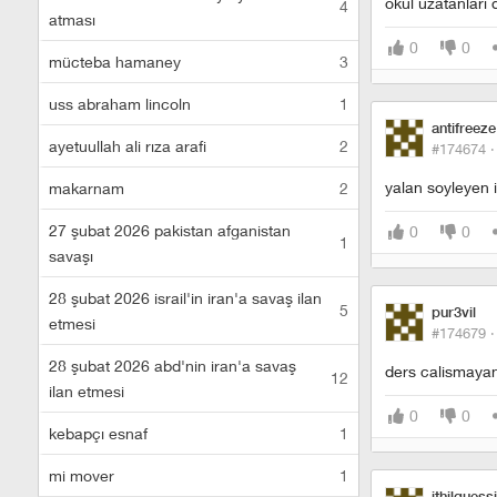
okul uzatanlari d
4
atması
0
0
mücteba hamaney
3
uss abraham lincoln
1
antifreeze
ayetuullah ali rıza arafi
2
#174674 
yalan soyleyen 
makarnam
2
27 şubat 2026 pakistan afganistan
0
0
1
savaşı
28 şubat 2026 israil'in iran'a savaş ilan
5
pur3vil
etmesi
#174679 
28 şubat 2026 abd'nin iran'a savaş
ders calismayan
12
ilan etmesi
0
0
kebapçı esnaf
1
mi mover
1
ithilquessi