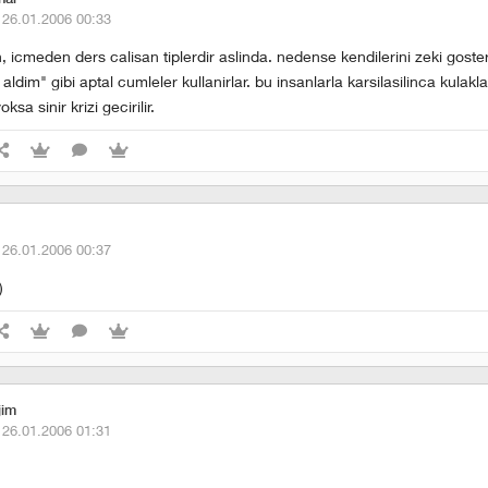
·
26.01.2006 00:33
 icmeden ders calisan tiplerdir aslinda. nedense kendilerini zeki goste
ldim" gibi aptal cumleler kullanirlar. bu insanlarla karsilasilinca kulakla
sa sinir krizi gecirilir.
·
26.01.2006 00:37
)
jim
·
26.01.2006 01:31