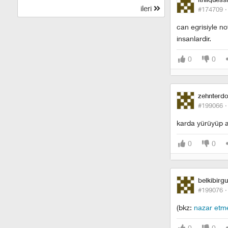
ileri
#174709 
can egrisiyle no
insanlardir.
0
0
zehnterdo
#199066 
karda yürüyüp ay
0
0
belkibirg
#199076 
(bkz:
nazar etme
0
0