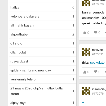
#173028 
hafiza
0
bunlar yemeden,
ketenpere dalavere
1
calismadim 100 a
gerekmektedir yok
ali mahir başarır
1
0
0
airporthaber
2
d i s c o
1
maliyeci
dilan polat
1
#173031 
rusya vizesi
1
(bkz:
spekulator
spider-man brand new day
1
0
0
yenilenmiş telefon
1
21 mayıs 2026 chp'ye mutlak butlan
insomnia 
1
kararı
#173076 
alpay kaya
1