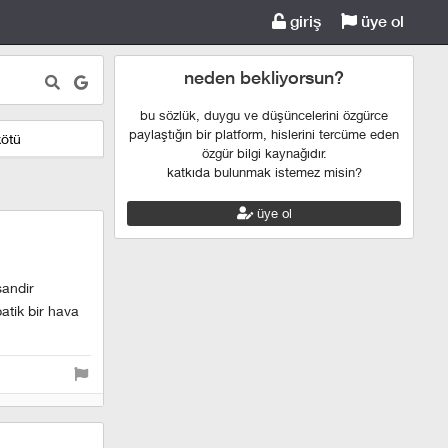
giriş
üye ol
neden bekliyorsun?
bu sözlük, duygu ve düşüncelerini özgürce
paylaştığın bir platform, hislerini tercüme eden
kötü
özgür bilgi kaynağıdır.
katkıda bulunmak istemez misin?
üye ol
sandir
atik bir hava