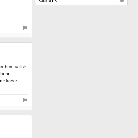
kesinti hk
1
er hem calisir
arını
 ne kadar