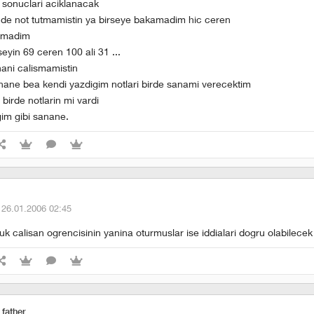
v sonuclari aciklanacak
nde not tutmamistin ya birseye bakamadim hic ceren
ismadim
yin 69 ceren 100 ali 31 ...
hani calismamistin
ane bea kendi yazdigim notlari birde sanami verecektim
birde notlarin mi vardi
im gibi sanane.
·
26.01.2006 02:45
luk calisan ogrencisinin yanina oturmuslar ise iddialari dogru olabilecek 
 father