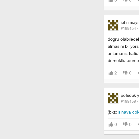
john may
#199154 
dogru olabilecek
almasını biliyors
anlamanız kafid
demektir...dem
2
0
pofuduk y
#199159 
(bkz:
sinava cok
0
0