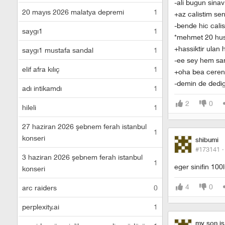
-ali bugun sina
20 mayıs 2026 malatya depremi
1
+az calistim se
-bende hic cal
saygı1
1
*mehmet 20 huse
+hassiktir ulan 
saygı1 mustafa sandal
1
-ee sey hem san
elif afra kılıç
1
+oha bea ceren 
-demin de dedig
adı intikamdı
1
2
0
hileli
1
27 haziran 2026 şebnem ferah istanbul
1
konseri
shibumi
#173141 
3 haziran 2026 şebnem ferah istanbul
1
eger sinifin 100
konseri
4
0
arc raiders
0
perplexity.ai
1
my son is