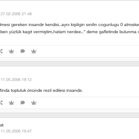
·
27.02.2006 21:48
mesi gereken insandır kendisi..aynı kişiligin sınıfın cogunlugu 0 almıs
ben yüzlük kagıt vermiştim,hatam nerdee.." deme gafletinde bulunma 
·
11.05.2006 19:12
fında topluluk önünde rezil edilesi insandır.
it
·
11.05.2006 19:47