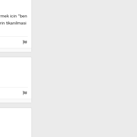
rmek icin "ben
rin tikanilmasi