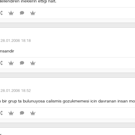
ellendiren ineklerin ettigi halt.
·
28.01.2006 18:18
insandir
·
28.01.2006 18:52
 bir grup ta bulunuyosa calismis gozukmemesi icin davranan insan mod
r