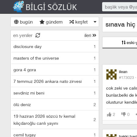
bugün
gündem
keşfet
sınava hiç
en yeniler
ileri
eski-
disclosure day
1
masters of the universe
1
gora 4 gora
1
ilean
#173023 
7 temmuz 2026 ankara nato zirvesi
1
cok zeki ve cal
sevdiniz mi beni
1
bunlar.belki de 
olusturur kendile
ölü deniz
2
2
0
19 haziran 2026 sözcü tv kemal
2
kılıçdaroğlu canlı yayını
cemil tugay
1
hakki bas