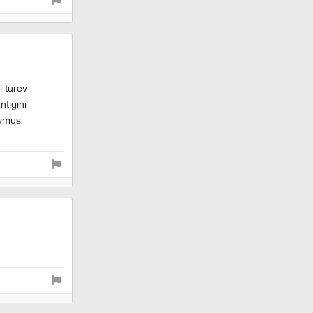
i turev
ntıgını
oymus