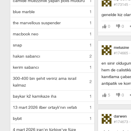
camide müezzinlik yapan polis müdürü
1
#173145 
blue marble
1
genelde kiz olan
the marvellous suspender
1
0
0
macbook neo
1
snap
1
melusine
#174665 
hakan sabancı
2
en sinir oldug
kerim sabancı
1
hem de calistik
kanıtlama çabas
300-400 bin şehit veririz ama israil
2
antipatik ve kom
kalmaz
5
0
baykar k2 kamikaze iha
1
13 mart 2026 ilber ortaylı'nın vefatı
1
darwen
bybit
1
#174673 
4 mart 2026 iran'ın türkiye'ye füze