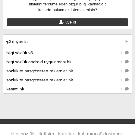
hislerini tercüme eden özgür bilgi kaynağıdır.
katkıda bulunmak istemez misin?
üye ol
duyurular
bilgi sözlük v5
1
bilgi sözlük android uygulaması hk
1
sözlük'te başgösteren reklamlar hk.
1
sözlük'te başgösteren reklamlar hk.
1
kesinti hk
1
bilgi sözlük
iletişim
kurallar
kullanıcı sözleşmesi