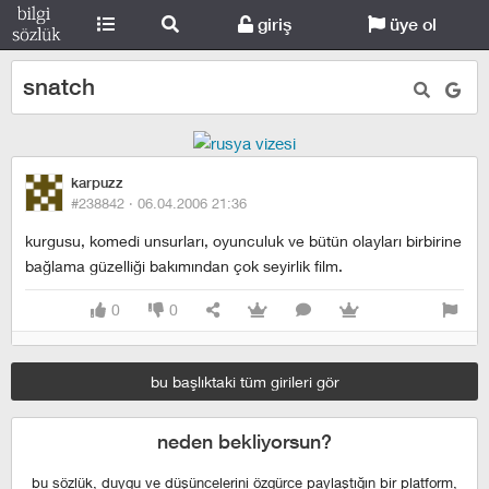
giriş
üye ol
snatch
karpuzz
#238842 ·
06.04.2006 21:36
kurgusu, komedi unsurları, oyunculuk ve bütün olayları birbirine
bağlama güzelliği bakımından çok seyirlik film.
0
0
bu başlıktaki tüm girileri gör
neden bekliyorsun?
bu sözlük, duygu ve düşüncelerini özgürce paylaştığın bir platform,