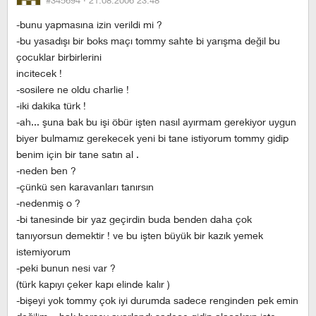
#345694 ·
21.08.2006 23:48
-bunu yapmasına izin verildi mi ?
-bu yasadışı bir boks maçı tommy sahte bi yarışma değil bu
çocuklar birbirlerini
incitecek !
-sosilere ne oldu charlie !
-iki dakika türk !
-ah... şuna bak bu işi öbür işten nasıl ayırmam gerekiyor uygun
biyer bulmamız gerekecek yeni bi tane istiyorum tommy gidip
benim için bir tane satın al .
-neden ben ?
-çünkü sen karavanları tanırsın
-nedenmiş o ?
-bi tanesinde bir yaz geçirdin buda benden daha çok
tanıyorsun demektir ! ve bu işten büyük bir kazık yemek
istemiyorum
-peki bunun nesi var ?
(türk kapıyı çeker kapı elinde kalır )
-bişeyi yok tommy çok iyi durumda sadece renginden pek emin