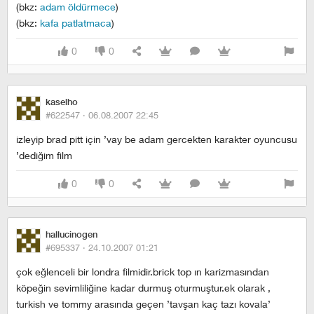
(bkz:
adam öldürmece
)
(bkz:
kafa patlatmaca
)
0
0
kaselho
#622547 ·
06.08.2007 22:45
izleyip brad pitt için ’vay be adam gercekten karakter oyuncusu
’dediğim film
0
0
hallucinogen
#695337 ·
24.10.2007 01:21
çok eğlenceli bir londra filmidir.brick top ın karizmasından
köpeğin sevimliliğine kadar durmuş oturmuştur.ek olarak ,
turkish ve tommy arasında geçen ’tavşan kaç tazı kovala’