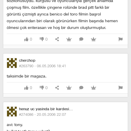
sözkonusuydu. kurgusu ve oyuncularıyla gerçek anlamda
çoşmuş film. özellikle çingene rolünde brad pitt farklı bir
görüntü çizmişti ayrıca benico del toro filmin başrol
oyuncularından biri olarak görünürken filmin başında hemen
ölmesi çok enterasan ve hoş bir durum oluşturmuştur.
0
0
cherchop
#263790 ·
06.05.2006 18:41
taksimde bir magaza.
0
0
henuz uc yasinda bir kardesim var
#274086 ·
20.05.2006 22:07
avi: tony.