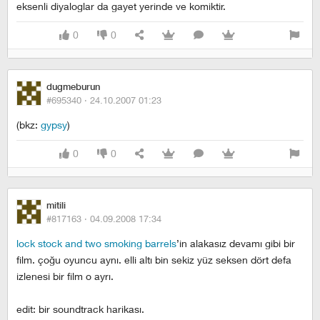
eksenli diyaloglar da gayet yerinde ve komiktir.
0
0
dugmeburun
#695340 ·
24.10.2007 01:23
(bkz:
gypsy
)
0
0
mitili
#817163 ·
04.09.2008 17:34
lock stock and two smoking barrels
’in alakasız devamı gibi bir
film. çoğu oyuncu aynı. elli altı bin sekiz yüz seksen dört defa
izlenesi bir film o ayrı.
edit: bir soundtrack harikası.