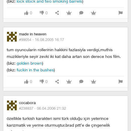
(bkz:
lock stock and two smoking barrels
)
0
0
made in heaven
#99054 ·
16.08.2005 16:17
tum oyuncularin rollerinin hakkini fazlasiyla verdigi,muthis
muzikleriyle seyir zevki iki kat daha artan son derece hos film.
(bkz:
golden brown
)
(bkz:
fuckin in the bushes
)
0
0
cocabora
#238837 ·
06.04.2006 21:32
özellikle turkish karakteri ismi türk olduğu için yeterince
karizmatik ve yerine oturmuştur.brad pitt’e de çingenelik