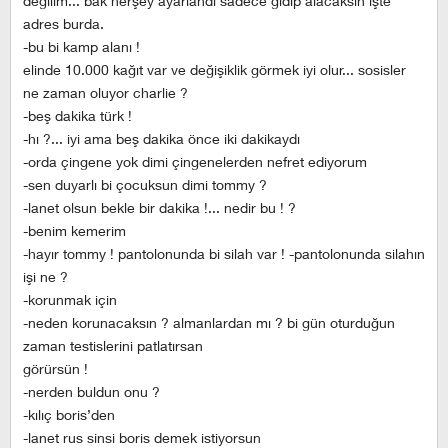
değilim... bak herşey ayarlandı sadece gidip alacaksın işte
adres burda.
-bu bi kamp alanı !
elinde 10.000 kağıt var ve değişiklik görmek iyi olur... sosisler
ne zaman oluyor charlie ?
-beş dakika türk !
-hı ?... iyi ama beş dakika önce iki dakikaydı
-orda çingene yok dimi çingenelerden nefret ediyorum
-sen duyarlı bi çocuksun dimi tommy ?
-lanet olsun bekle bir dakika !... nedir bu ! ?
-benim kemerim
-hayır tommy ! pantolonunda bi silah var ! -pantolonunda silahın
işi ne ?
-korunmak için
-neden korunacaksın ? almanlardan mı ? bi gün oturduğun
zaman testislerini patlatırsan
görürsün !
-nerden buldun onu ?
-kılıç boris’den
-lanet rus sinsi boris demek istiyorsun