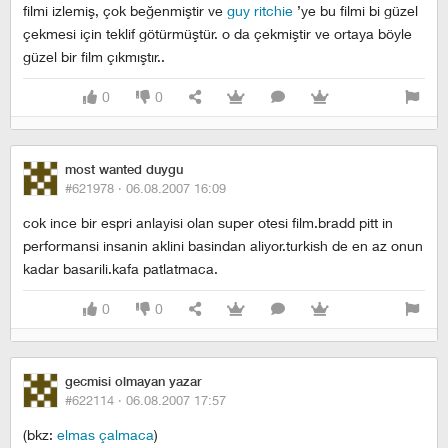
filmi izlemiş, çok beğenmiştir ve
guy ritchie
’ye bu filmi bi güzel
çekmesi için teklif götürmüştür. o da çekmiştir ve ortaya böyle
güzel bir film çıkmıştır..
0
0
most wanted duygu
#621978 ·
06.08.2007 16:09
cok ince bir espri anlayisi olan super otesi film.bradd pitt in
performansi insanin aklini basindan aliyor.turkish de en az onun
kadar basarili.kafa patlatmaca.
0
0
gecmisi olmayan yazar
#622114 ·
06.08.2007 17:57
(bkz:
elmas çalmaca
)