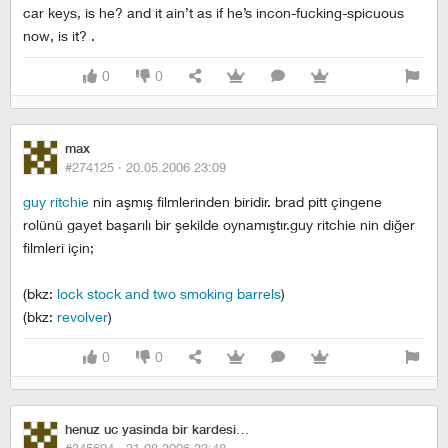
car keys, is he? and it ain’t as if he’s incon-fucking-spicuous
now, is it? .
0
0
max
#274125 ·
20.05.2006 23:09
guy ritchie
nin aşmış filmlerinden biridir. brad pitt çingene
rolünü gayet başarılı bir şekilde oynamıştır.guy ritchie nin diğer
filmleri için;
(bkz:
lock stock and two smoking barrels
)
(bkz:
revolver
)
0
0
henuz uc yasinda bir kardesim var