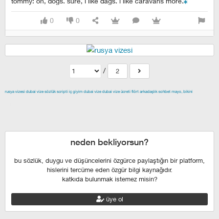
tommy: oh, dogs. sure, i like dags. i like caravans more.
0
0
/
2
rusya vizesi
dubai vize
sözlük scripti
iç giyim
dubai vize
dubai vize ücreti
flört
arkadaşlık
sohbet
mayo, bikini
izmir escort
maltepe escort
buca escort
denizli escort
çiğli
escort
çekmeköy escort
anadolu yakası escort
istanbul escort
şişli escort
esenyurt escort
beylikdüzü escort
neden bekliyorsun?
bu sözlük, duygu ve düşüncelerini özgürce paylaştığın bir platform,
hislerini tercüme eden özgür bilgi kaynağıdır.
katkıda bulunmak istemez misin?
üye ol