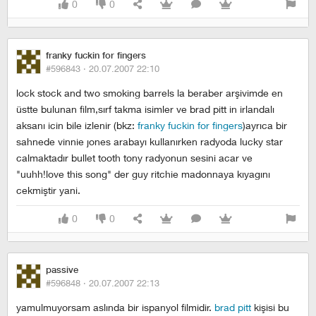
0
0
franky fuckin for fingers
#596843 ·
20.07.2007 22:10
lock stock and two smoking barrels la beraber arşivimde en
üstte bulunan film,sırf takma isimler ve brad pitt in irlandalı
aksanı icin bile izlenir (bkz:
franky fuckin for fingers
)ayrıca bir
sahnede vinnie jones arabayı kullanırken radyoda lucky star
calmaktadır bullet tooth tony radyonun sesini acar ve
"uuhh!love this song" der guy ritchie madonnaya kıyagını
cekmiştir yani.
0
0
passive
#596848 ·
20.07.2007 22:13
yamulmuyorsam aslında bir ispanyol filmidir.
brad pitt
kişisi bu