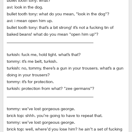
bullet tooth tony: what?
avi: look in the dog.
bullet tooth tony: what do you mean, "look in the dog"?
avi: i mean open him up.
bullet tooth tony: that’s a bit strong! it’s not a fucking tin of
baked beans! what do you mean "open him up"?
__________________________________________
turkish: fuck me, hold tight. what’s that?
tommy: it’s me belt, turkish.
turkish: no, tommy. there’s a gun in your trousers. what’s a gun
doing in your trousers?
tommy: it’s for protection.
turkish: protection from what? "zee germans"?
__________________________________________
tommy: we’ve lost gorgeous george.
brick top: shhh. you’re going to have to repeat that.
tommy: we’ve lost gorgeous george.
brick top: well, where’d you lose him? he ain’t a set of fucking