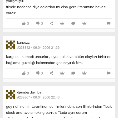
yakışmıştır.
filmde nedense diyaloglardan mı olsa gerek tarantino havası
vardır.
0
0
karpuzz
#238842 ·
06.04.2006 21:36
kurgusu, komedi unsurları, oyunculuk ve bütün olayları birbirine
bağlama güzelliği bakımından çok seyirlik film.
0
0
djemba djemba
#238867 ·
06.04.2006 22:46
guy richine’nin tarantinomsu filmlerinden. son filmlerinden ’’lock
stock and two smoking barrels ’’tada aynı durum