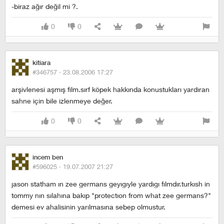
-biraz ağır değil mi ?.
0
0
kitiara
#346757 ·
23.08.2006 17:27
arşivlenesi aşmış film.sırf köpek hakkında konustukları yardıran
sahne için bile izlenmeye değer.
0
0
incem ben
#596025 ·
19.07.2007 21:27
jason statham ın zee germans geyıgıyle yardıgı fılmdır.turkısh in
tommy nın sılahına bakıp "protectıon from what zee germans?"
demesi ev ahalisinin yarılmasına sebep olmustur.