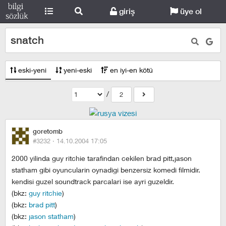
giriş
üye ol
snatch
eski-yeni
yeni-eski
en iyi-en kötü
/
2
goretomb
#3232 ·
14.10.2004 17:05
2000 yilinda guy ritchie tarafindan cekilen brad pitt,jason
statham gibi oyuncularin oynadigi benzersiz komedi filmidir.
kendisi guzel soundtrack parcalari ise ayri guzeldir.
(bkz:
guy ritchie
)
(bkz:
brad pitt
)
(bkz:
jason statham
)