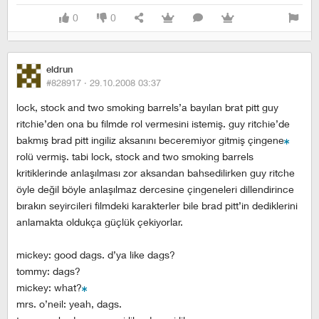
0
0
eldrun
#828917 ·
29.10.2008 03:37
lock, stock and two smoking barrels’a bayılan brat pitt guy
ritchie’den ona bu filmde rol vermesini istemiş. guy ritchie’de
bakmış brad pitt ingiliz aksanını beceremiyor gitmiş çingene
rolü vermiş. tabi lock, stock and two smoking barrels
kritiklerinde anlaşılması zor aksandan bahsedilirken guy ritche
öyle değil böyle anlaşılmaz dercesine çingeneleri dillendirince
bırakın seyircileri filmdeki karakterler bile brad pitt’in dediklerini
anlamakta oldukça güçlük çekiyorlar.
mickey: good dags. d’ya like dags?
tommy: dags?
mickey: what?
mrs. o’neil: yeah, dags.