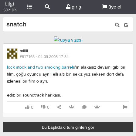
giriş
üye ol
snatch
mitili
#817163 ·
04.09.2008 17:34
lock stock and two smoking barrels
’in alakasız devamı gibi bir
film. çoğu oyuncu aynı. elli altı bin sekiz yüz seksen dört defa
izlenesi bir film o ayrı.
edit: bir soundtrack harikası.
0
0
bu başlıktaki tüm girileri gör