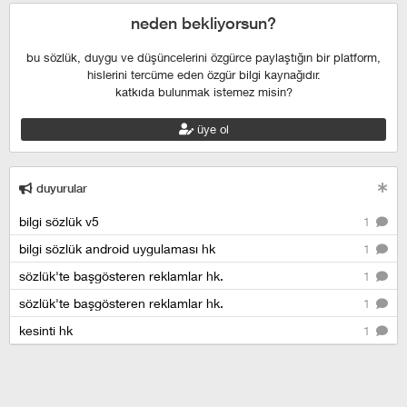
neden bekliyorsun?
bu sözlük, duygu ve düşüncelerini özgürce paylaştığın bir platform,
hislerini tercüme eden özgür bilgi kaynağıdır.
katkıda bulunmak istemez misin?
üye ol
duyurular
bilgi sözlük v5
1
bilgi sözlük android uygulaması hk
1
sözlük'te başgösteren reklamlar hk.
1
sözlük'te başgösteren reklamlar hk.
1
kesinti hk
1