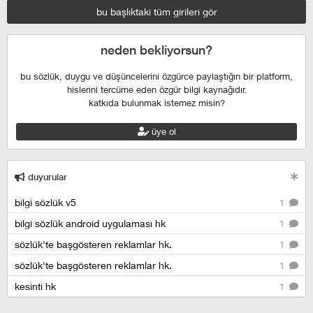
bu başlıktaki tüm girileri gör
neden bekliyorsun?
bu sözlük, duygu ve düşüncelerini özgürce paylaştığın bir platform,
hislerini tercüme eden özgür bilgi kaynağıdır.
katkıda bulunmak istemez misin?
üye ol
duyurular
bilgi sözlük v5
1
bilgi sözlük android uygulaması hk
1
sözlük'te başgösteren reklamlar hk.
1
sözlük'te başgösteren reklamlar hk.
1
kesinti hk
1