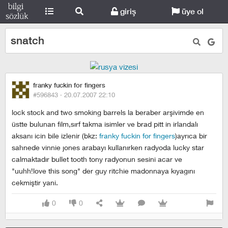
giriş
üye ol
snatch
franky fuckin for fingers
#596843 ·
20.07.2007 22:10
lock stock and two smoking barrels la beraber arşivimde en
üstte bulunan film,sırf takma isimler ve brad pitt in irlandalı
aksanı icin bile izlenir (bkz:
franky fuckin for fingers
)ayrıca bir
sahnede vinnie jones arabayı kullanırken radyoda lucky star
calmaktadır bullet tooth tony radyonun sesini acar ve
"uuhh!love this song" der guy ritchie madonnaya kıyagını
cekmiştir yani.
0
0