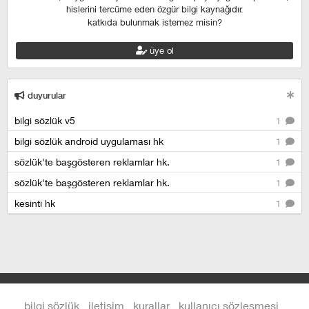
hislerini tercüme eden özgür bilgi kaynağıdır.
katkıda bulunmak istemez misin?
üye ol
duyurular
bilgi sözlük v5
1
bilgi sözlük android uygulaması hk
1
sözlük'te başgösteren reklamlar hk.
1
sözlük'te başgösteren reklamlar hk.
1
kesinti hk
1
bilgi sözlük
iletişim
kurallar
kullanıcı sözleşmesi