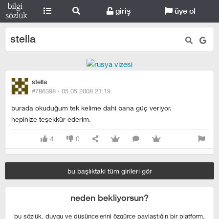
giriş
üye ol
stella
stella
#786398 ·
05.05.2008 21:19
burada okuduğum tek kelime dahi bana güç veriyor.
hepinize teşekkür ederim.
4
0
bu başlıktaki tüm girileri gör
neden bekliyorsun?
bu sözlük, duygu ve düşüncelerini özgürce paylaştığın bir platform,