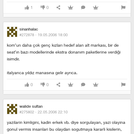
1
0
sinanhalac
#272878 ·
19.05.2006 18:00
kom’un daha çok genç kızları hedef alan alt markası, bir de
seat’ın bazı modellerinde ekstra donanım paketlerine verdiği
isimdir.
italyanca yıldız manasına gelir ayrıca.
0
0
walide sultan
#275802 ·
22.05.2006 22:10
yazilarin kimligini, kadin erkek vb. diye sorgulayan, yazi olayina
gonul vermis insanlari bu olaydan sogutmaya kararli kisilerin,