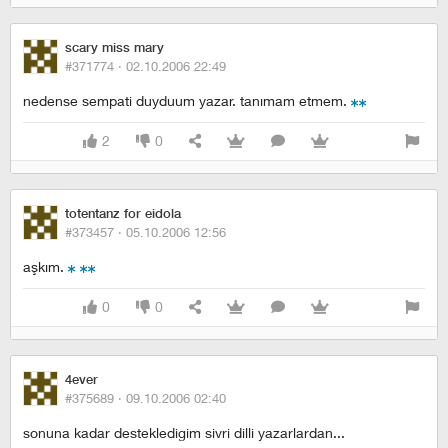
scary miss mary
#371774 ·
02.10.2006 22:49
nedense sempati duyduum yazar. tanımam etmem.
2
0
totentanz for eidola
#373457 ·
05.10.2006 12:56
aşkım.
0
0
4ever
#375689 ·
09.10.2006 02:40
sonuna kadar destekledigim sivri dilli yazarlardan...