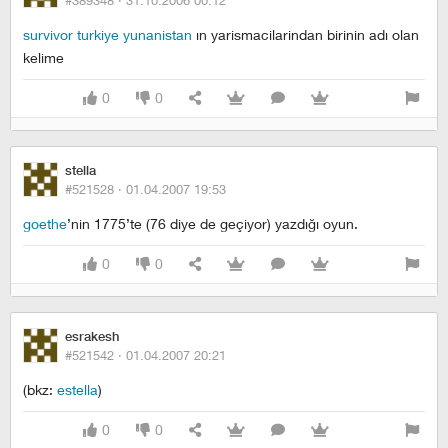
#389348 ·
31.10.2006 00:12
survivor turkiye yunanistan
ın yarismacilarindan birinin adı olan
kelime
0
0
stella
#521528 ·
01.04.2007 19:53
goethe
’nin 1775’te (76 diye de geçiyor) yazdığı oyun.
0
0
esrakesh
#521542 ·
01.04.2007 20:21
(bkz:
estella
)
0
0