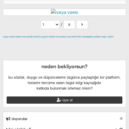
/
8
rusya vizesi
dubai vize
sözlük scripti
iç giyim
dubai vize
dubai vize ücreti
flört
arkadaşlık
sohbet
mayo, bikini
izmir escort
maltepe escort
buca escort
denizli escort
çiğli
escort
çekmeköy escort
anadolu yakası escort
istanbul escort
şişli escort
esenyurt escort
beylikdüzü escort
neden bekliyorsun?
bu sözlük, duygu ve düşüncelerini özgürce paylaştığın bir platform,
hislerini tercüme eden özgür bilgi kaynağıdır.
katkıda bulunmak istemez misin?
üye ol
duyurular