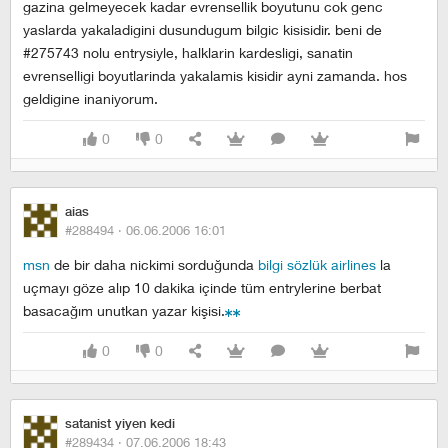
gazina gelmeyecek kadar evrensellik boyutunu cok genc
yaslarda yakaladigini dusundugum bilgic kisisidir. beni de
#275743 nolu entrysiyle, halklarin kardesligi, sanatin
evrenselligi boyutlarinda yakalamis kisidir ayni zamanda. hos
geldigine inaniyorum.
0
0
aias
#288494 ·
06.06.2006 16:01
msn
de bir daha nickimi sorduğunda
bilgi sözlük airlines
la
uçmayı göze alıp 10 dakika içinde tüm entrylerine berbat
basacağım unutkan yazar kişisi.
0
0
satanist yiyen kedi
#289434 ·
07.06.2006 18:43