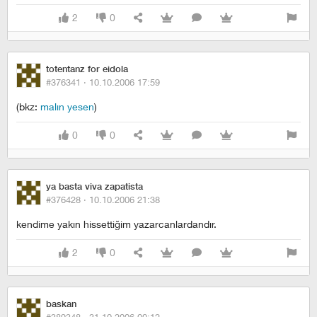
2
0
totentanz for eidola
#376341 ·
10.10.2006 17:59
(bkz:
malın yesen
)
0
0
ya basta viva zapatista
#376428 ·
10.10.2006 21:38
kendime yakın hissettiğim yazarcanlardandır.
2
0
baskan