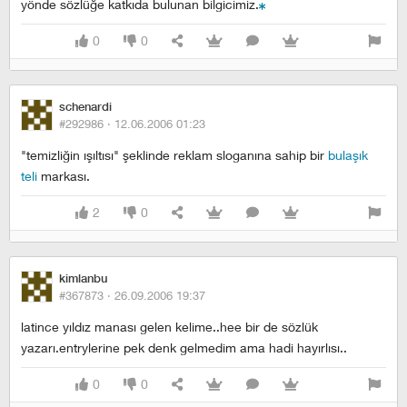
yönde sözlüğe katkıda bulunan bilgicimiz.
0
0
schenardi
#292986 ·
12.06.2006 01:23
"temizliğin ışıltısı" şeklinde reklam sloganına sahip bir
bulaşık
teli
markası.
2
0
kimlanbu
#367873 ·
26.09.2006 19:37
latince yıldız manası gelen kelime..hee bir de sözlük
yazarı.entrylerine pek denk gelmedim ama hadi hayırlısı..
0
0