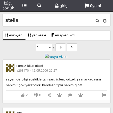
giriş
üye ol
stella
eski-yeni
yeni-eski
en iyi-en kötü
/
8
namaz kilan ateist
#268470 ·
12.05.2006 22:27
sayemde bilgi sözlükle tanışan, içten, güzel, şirin arkadaşım
benim!! çok yaratıcıdır kendileri tıpkı benim gibi!!
2
0