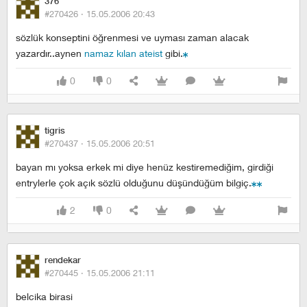
376
#270426 ·
15.05.2006 20:43
sözlük konseptini öğrenmesi ve uyması zaman alacak
yazardır..aynen
namaz kılan ateist
gibi.
0
0
tigris
#270437 ·
15.05.2006 20:51
bayan mı yoksa erkek mi diye henüz kestiremediğim, girdiği
entrylerle çok açık sözlü olduğunu düşündüğüm bilgiç.
2
0
rendekar
#270445 ·
15.05.2006 21:11
belcika birasi