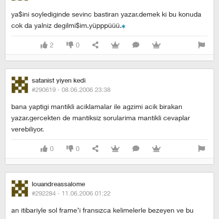
ya$ini soylediginde sevinc bastiran yazar.demek ki bu konuda
cok da yalniz degilmi$im.yüpppüüü.
2
0
satanist yiyen kedi
#290619 ·
08.06.2006 23:38
bana yaptigi mantikli aciklamalar ile agzimi acik birakan
yazar.gercekten de mantiksiz sorularima mantikli cevaplar
verebiliyor.
0
0
louandreassalome
#292284 ·
11.06.2006 01:22
an itibariyle sol frame’i fransızca kelimelerle bezeyen ve bu