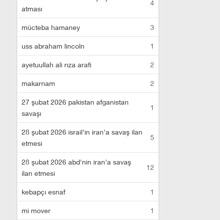
4
atması
mücteba hamaney
3
uss abraham lincoln
1
ayetuullah ali rıza arafi
2
makarnam
2
27 şubat 2026 pakistan afganistan
1
savaşı
28 şubat 2026 israil'in iran'a savaş ilan
5
etmesi
28 şubat 2026 abd'nin iran'a savaş
12
ilan etmesi
kebapçı esnaf
1
mi mover
1