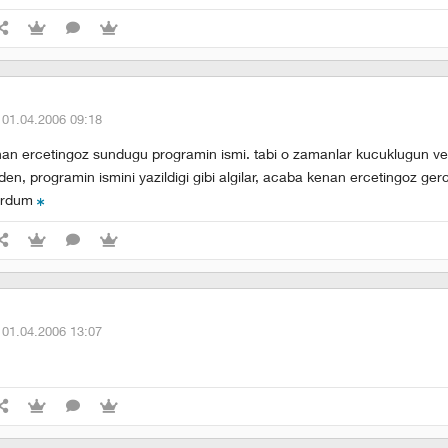
·
01.04.2006 09:18
an ercetingoz sundugu programin ismi. tabi o zamanlar kucuklugun v
en, programin ismini yazildigi gibi algilar, acaba kenan ercetingoz ger
urdum
·
01.04.2006 13:07