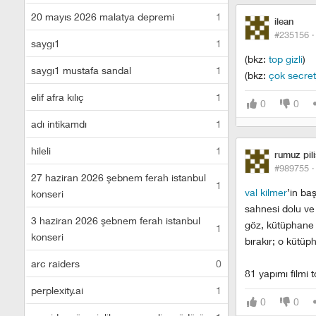
20 mayıs 2026 malatya depremi
1
ilean
#235156 
saygı1
1
(bkz:
top gizli
)
saygı1 mustafa sandal
1
(bkz:
çok secret
elif afra kılıç
1
0
0
adı intikamdı
1
hileli
1
rumuz pili
#989755 
27 haziran 2026 şebnem ferah istanbul
1
val kilmer
’in ba
konseri
sahnesi dolu ve 
3 haziran 2026 şebnem ferah istanbul
göz, kütüphane 
1
konseri
bırakır; o kütüp
arc raiders
0
81 yapımı filmi t
perplexity.ai
1
0
0