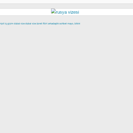
ripti
iç giyim
dubai vize
dubai vize ücreti
flört
arkadaşlık
sohbet
mayo, bikini
epe escort
buca escort
denizli escort
çiğli escort
çekmeköy escort
scort
şişli escort
esenyurt escort
beylikdüzü escort