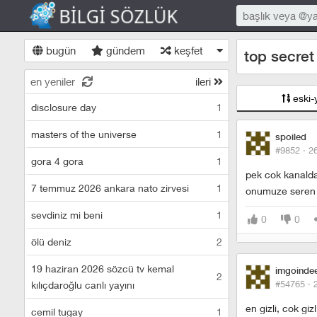
bugün
gündem
keşfet
top secret
en yeniler
ileri
eski-
disclosure day
1
masters of the universe
1
spoiled
#9852 ·
2
gora 4 gora
1
pek cok kanalda 
7 temmuz 2026 ankara nato zirvesi
1
onumuze seren g
sevdiniz mi beni
1
0
0
ölü deniz
2
19 haziran 2026 sözcü tv kemal
imgoinde
2
#54765 ·
kılıçdaroğlu canlı yayını
en gizli, cok giz
cemil tugay
1