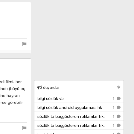
i filmi. her
duyurular
sinde (büyüteç
dine hayran
bilgi sözlük v5
1
se görebilir.
bilgi sözlük android uygulaması hk
1
sözlük'te başgösteren reklamlar hk.
1
sözlük'te başgösteren reklamlar hk.
1