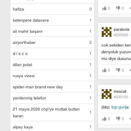
0
0
hafiza
0
ketenpere dalavere
1
parabola
ali mahir başarır
1
#235095 
airporthaber
2
cok sekiden ken
denyoluk yuzund
d i s c o
1
mu diye dusun
dilan polat
1
0
0
rusya vizesi
1
spider-man brand new day
1
msscat
#235155 
yenilenmiş telefon
1
(bkz:
top gun
)
21 mayıs 2026 chp'ye mutlak butlan
1
kararı
0
0
alpay kaya
1