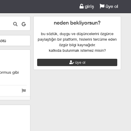
giriş
üye ol
neden bekliyorsun?
bu sözlük, duygu ve düşüncelerini özgürce
paylaştığın bir platform, hislerini tercüme eden
kötü
özgür bilgi kaynağıdır.
katkıda bulunmak istemez misin?
üye ol
yormus gibi