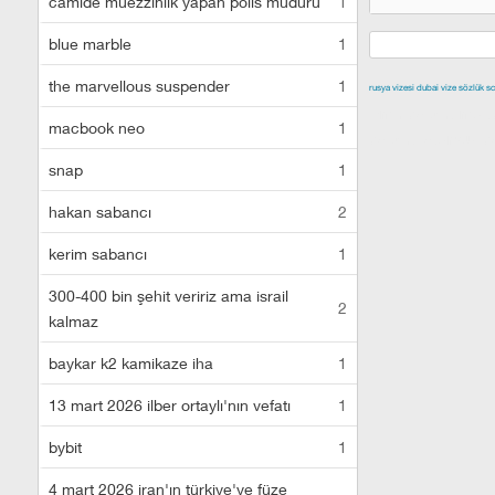
camide müezzinlik yapan polis müdürü
1
blue marble
1
the marvellous suspender
1
rusya vizesi
dubai vize
sözlük sc
izmir escort
malt
macbook neo
1
escort
istanbul e
snap
1
hakan sabancı
2
kerim sabancı
1
300-400 bin şehit veririz ama israil
2
kalmaz
baykar k2 kamikaze iha
1
13 mart 2026 ilber ortaylı'nın vefatı
1
bybit
1
4 mart 2026 iran'ın türkiye'ye füze