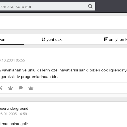
yeni
yeni-eski
en iyi-en 
6.10.2004 05:55
yayinlanan ve unlu kisilerin ozel hayatlarini sanki bizleri cok ilgilendiri
ereksiz tv programlarindan biri.
eperunderground
26.01.2005 14:59
li manasina gelir.