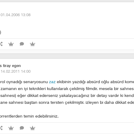
·
01.04.2006 13:08
)
s tiray egen
·
14.02.2011 14:00
şrol oynadığı senaryosunu
zaz
ekibinin yazdığı absürd oğlu absürd komed
zamanın en iyi teknikleri kullanılarak çekilmiş filmdir. mesela bir sahne
sahnesi) eğer dikkat ederseniz yakalayacağınız bir detay vardır ki ken
hane sahnesi baştan sonra tersten çekilmiştir. izleyen bi daha dikkat eder
orrentlerden temin edebilirsiniz.