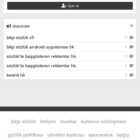
üye ol
duyurular
bilgi sözlük v5
1
bilgi sözlük android uygulaması hk
1
sözlük'te başgösteren reklamlar hk.
1
sözlük'te başgösteren reklamlar hk.
1
kesinti hk
1
bilgi sözlük
iletişim
kurallar
kullanıcı sözleşmesi
gizlilik politikası
yönetim kadrosu
sponsorluk
bağış