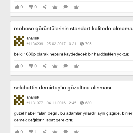
0
0
mobese görüntülerinin standart kalitede olmama
anarsik
#1134239 ·
25.02.2017 10:21
·
795
belki 1080p olarak hepsini kaydedecek bir harddiskleri yoktur.
0
0
selahattin demirtaş'ın gözaltına alınması
anarsik
#1131377 ·
04.11.2016 12:45
·
630
güzel haber falan değil . bu adamlar yıllardır aynı çizgide. biri
demek değildirir. i̇spat gerektirir.
0
1