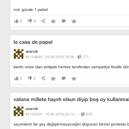
not: günde 1 paket
0
0
la casa de papel
anarsik
#1154839 ·
24.09.2018 19:56
·
771
berlin reise olan antipati herkes tarafından sempatiye finalle dö
0
0
vatana millete hayırlı olsun diyip boş oy kullanma
anarsik
#1154254 ·
10.06.2018 20:14
~
·
670
seçimlerin bir şey değiştirmeyeceğini düşünen birinin protesto bi