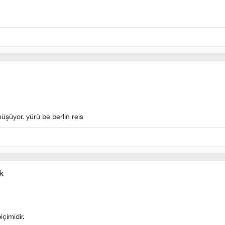
nüşüyor. yürü be berlin reis
k
çimidir.