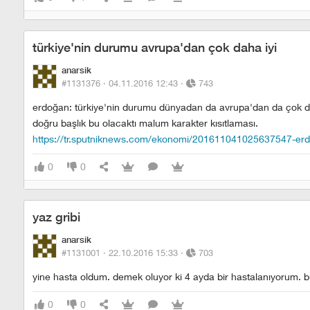
türkiye'nin durumu avrupa'dan çok daha iyi
anarsik
#1131376 ·
04.11.2016 12:43
·
743
erdoğan: türkiye'nin durumu dünyadan da avrupa'dan da çok da
doğru başlık bu olacaktı malum karakter kısıtlaması.
https://tr.sputniknews.com/ekonomi/201611041025637547-erd
0
0
yaz gribi
anarsik
#1131001 ·
22.10.2016 15:33
·
703
yine hasta oldum. demek oluyor ki 4 ayda bir hastalanıyorum. b
0
0