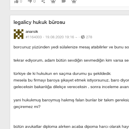
0
0
legalicy hukuk bürosu
anarsik
#1164003 ·
19.08.2020 19:16
~
·
278
borcunuz yüzünden yedi sülalenize mesaj atabilirler ve bunu sord
tekrar ediyorum. adam bütün sevdiğin sevmediğin kim varsa seni
türkiye de ki hukukun en saçma durumu şu şekildedir.
mesela bu firmayı baroya şikayet etmek istiyorsunuz. baro diy
geleceksin bakanlığa dilekçe vereceksin . sonra inceleme avansı
yani hukukmuş baroymuş hakmış falan bunlar bir takım gereksiz 
geçiremez mi?
bütün avukatlar diploma alırken acaba dipoma harcı olarak haysi