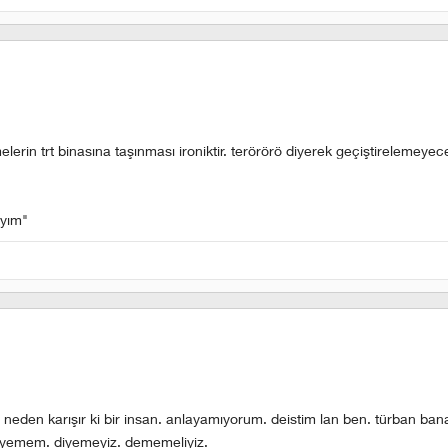
rin trt binasına taşınması ironiktir. terörörö diyerek geçiştirelemeyece
ayım"
 neden karışır ki bir insan. anlayamıyorum. deistim lan ben. türban ba
iyemem. diyemeyiz. dememeliyiz.