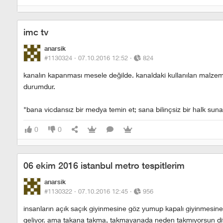
imc tv
anarsik
#1130324 ·
07.10.2016 12:52
·
824
kanalın kapanması mesele değilde. kanaldaki kullanılan malzemele
durumdur.
"bana vicdansız bir medya temin et; sana bilinçsiz bir halk sun
0
0
06 ekim 2016 istanbul metro tespitlerim
anarsik
#1130322 ·
07.10.2016 12:45
·
956
i̇nsanların açık saçık giyinmesine göz yumup kapalı giyinmesine
geliyor. ama takana takma, takmayanada neden takmıyorsun d