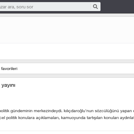
favorileri
 yayını
politik gündeminin merkezindeydi. kılıçdaroğlu'nun sözcülüğünü yapan c
el politik konulara açıklamaları, kamuoyunda tartışılan konuları aydınl