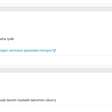
ha iyidir
ogan-sermaye-piyasalari-kongre/
uda benim hastalık takvimim olsun:)