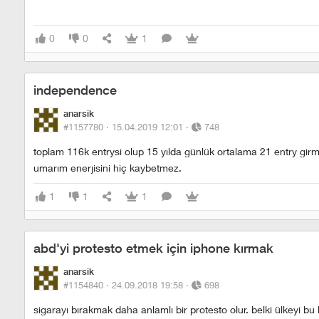
0
0
1
independence
anarsik
#1157780 ·
15.04.2019 12:01
·
748
toplam 116k entrysi olup 15 yılda günlük ortalama 21 entry girm
umarım enerjisini hiç kaybetmez.
1
1
1
abd'yi protesto etmek için iphone kırmak
anarsik
#1154840 ·
24.09.2018 19:58
·
698
sigarayı bırakmak daha anlamlı bir protesto olur. belki ülkeyi bu 