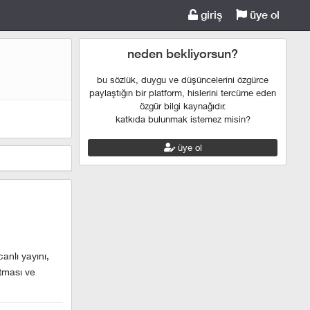
giriş
üye ol
neden bekliyorsun?
bu sözlük, duygu ve düşüncelerini özgürce
paylaştığın bir platform, hislerini tercüme eden
özgür bilgi kaynağıdır.
katkıda bulunmak istemez misin?
üye ol
anlı yayını,
atması ve