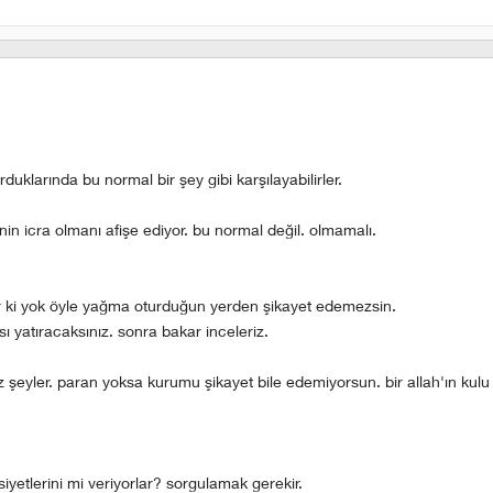
uklarında bu normal bir şey gibi karşılayabilirler.
n icra olmanı afişe ediyor. bu normal değil. olmamalı.
or ki yok öyle yağma oturduğun yerden şikayet edemezsin.
 yatıracaksınız. sonra bakar inceleriz.
şeyler. paran yoksa kurumu şikayet bile edemiyorsun. bir allah'ın kulu
yetlerini mi veriyorlar? sorgulamak gerekir.