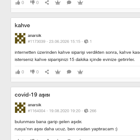
0
0
kahve
anarsik
#1173039 ·
23.06.2026 15:15
·
1
internetten üzerinden kahve siparişi verdikten sonra, kahve ka
i̇sterseniz kahve siparişinizi 15 dakika içinde evinize getirirler.
0
0
covid-19 aşısı
anarsik
#1164004 ·
19.08.2020 19:20
·
266
bulunması bana garip gelen aşıdır.
rusya'nın aşısı daha ucuz. ben oradan yaptıracam :)