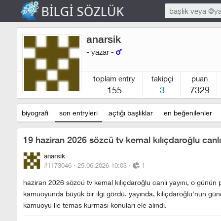
anarsik
- yazar -
toplam entry
takipçi
puan
155
3
7329
biyografi
son entryleri
açtığı başlıklar
en beğenilenler
19 haziran 2026 sözcü tv kemal kılıçdaroğlu canlı
anarsik
#1173046 ·
25.06.2026 10:03
·
1
haziran 2026 sözcü tv kemal kılıçdaroğlu canlı yayını, o günün 
kamuoyunda büyük bir ilgi gördü. yayında, kılıçdaroğlu'nun günc
kamuoyu ile temas kurması konuları ele alındı.