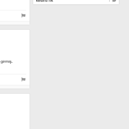
kesinti hk
1
girmiş.