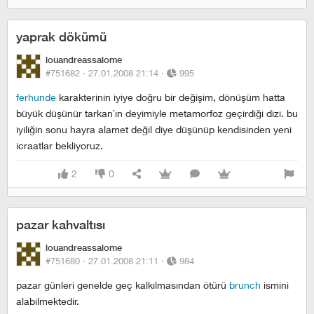
yaprak dökümü
louandreassalome
#751682 ·
27.01.2008 21:14
·
995
ferhunde
karakterinin iyiye doğru bir değişim, dönüşüm hatta
büyük düşünür tarkan`ın deyimiyle metamorfoz geçirdiği dizi. bu
iyiliğin sonu hayra alamet değil diye düşünüp kendisinden yeni
icraatlar bekliyoruz.
2
0
pazar kahvaltısı
louandreassalome
#751680 ·
27.01.2008 21:11
·
984
pazar günleri genelde geç kalkılmasından ötürü
brunch
ismini
alabilmektedir.