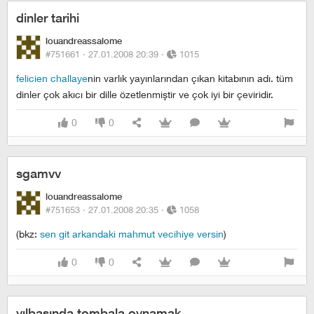
dinler tarihi
louandreassalome
#751661 ·
27.01.2008 20:39
·
1015
felicien challaye
nin varlık yayınlarından çıkan kitabının adı. tüm
dinler çok akıcı bir dille özetlenmiştir ve çok iyi bir çeviridir.
0
0
sgamvv
louandreassalome
#751653 ·
27.01.2008 20:35
·
1058
(bkz:
sen git arkandaki mahmut vecihiye versin
)
0
0
yılbaşında tombala oynamak