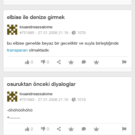
elbise ile denize girmek
louandreassalome
#751685 ·
27.01.2008 21:18
·
1076
bu elbise genelde beyaz bir geceliktir ve suyla birleştiğinde
transparan
olmaktadır.
0
0
osuruktan önceki diyaloglar
louandreassalome
#751683 ·
27.01.2008 21:16
·
1019
-öhöhööhöhö
+.........
2
0