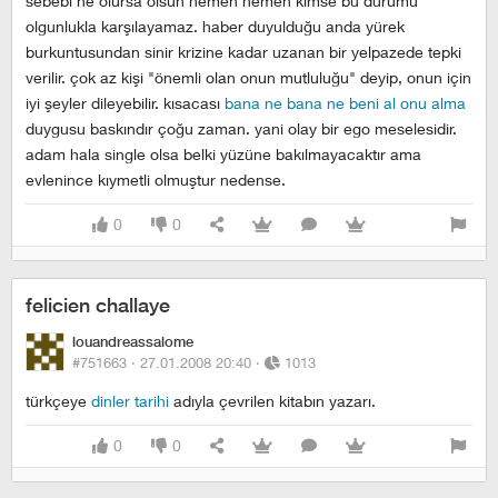
sebebi ne olursa olsun hemen hemen kimse bu durumu
olgunlukla karşılayamaz. haber duyulduğu anda yürek
burkuntusundan sinir krizine kadar uzanan bir yelpazede tepki
verilir. çok az kişi "önemli olan onun mutluluğu" deyip, onun için
iyi şeyler dileyebilir. kısacası
bana ne bana ne beni al onu alma
duygusu baskındır çoğu zaman. yani olay bir ego meselesidir.
adam hala single olsa belki yüzüne bakılmayacaktır ama
evlenince kıymetli olmuştur nedense.
0
0
felicien challaye
louandreassalome
#751663 ·
27.01.2008 20:40
·
1013
türkçeye
dinler tarihi
adıyla çevrilen kitabın yazarı.
0
0