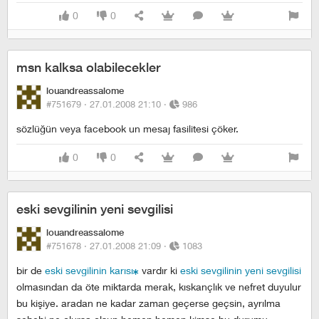
0
0
msn kalksa olabilecekler
louandreassalome
#751679 ·
27.01.2008 21:10
·
986
sözlüğün veya facebook un mesaj fasilitesi çöker.
0
0
eski sevgilinin yeni sevgilisi
louandreassalome
#751678 ·
27.01.2008 21:09
·
1083
bir de
eski sevgilinin karısı
vardır ki
eski sevgilinin yeni sevgilisi
olmasından da öte miktarda merak, kıskançlık ve nefret duyulur
bu kişiye. aradan ne kadar zaman geçerse geçsin, ayrılma