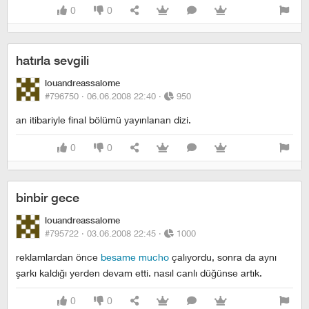
0
0
hatırla sevgili
louandreassalome
#796750 ·
06.06.2008 22:40
·
950
an itibariyle final bölümü yayınlanan dizi.
0
0
binbir gece
louandreassalome
#795722 ·
03.06.2008 22:45
·
1000
reklamlardan önce
besame mucho
çalıyordu, sonra da aynı
şarkı kaldığı yerden devam etti. nasıl canlı düğünse artık.
0
0