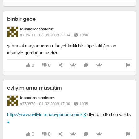
binbir gece
louandreassalome
#795711 ·
03.06.2008 22:04
·
1060
şehrazatın aylar sonra nihayet farklı bir küpe taktığını an
itibariyle gördüğümüz dizi.
0
0
evliyim ama müsaitim
louandreassalome
#753870 ·
01.02.2008 17:36
·
1035
http://www.evliyimamauygunum.com/
diye bir site bile vardır.
0
0