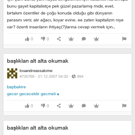
bunu gayet kapitalistçe pek güzel pazarlamış mıdır, evet.
birtakım özentiler de çoğu konuda olduğu gibi dünyanın
parasını verir, alır ağacı, koyar evine. ee zaten kapitalizm niye
var? özenti insanların ihtiyaç(?)larına cevap vermek için..
0
0
başlıkları alt alta okumak
louandreassalome
#730769 ·
21.12.2007 04:02
·
894
bapbakire
gecer gececektir gecmeli
0
0
başlıkları alt alta okumak