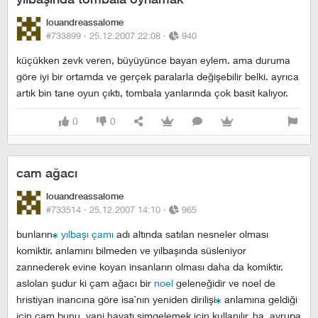
louandreassalome
#733899 ·
25.12.2007 22:08
·
940
küçükken zevk veren, büyüyünce bayan eylem. ama duruma
göre iyi bir ortamda ve gerçek paralarla değişebilir belki. ayrıca
artık bin tane oyun çıktı, tombala yanlarında çok basit kalıyor.
0
0
cam ağacı
louandreassalome
#733514 ·
25.12.2007 14:10
·
965
bunların
yılbaşı çamı
adı altında satılan nesneler olması
komiktir. anlamını bilmeden ve yılbaşında süsleniyor
zannederek evine koyan insanların olması daha da komiktir.
aslolan şudur ki çam ağacı bir
noel
geleneğidir ve noel de
hristiyan inancına göre isa`nın yeniden dirilişi
anlamına geldiği
için çam bunu, yani hayatı simgelemek için kullanılır. ha, avrupa