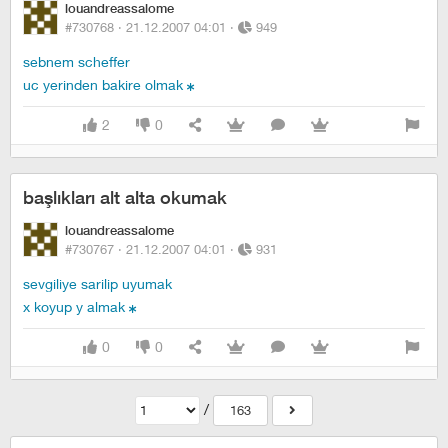
louandreassalome
#730768 ·
21.12.2007 04:01
·
949
sebnem scheffer
uc yerinden bakire olmak
2
0
başlıkları alt alta okumak
louandreassalome
#730767 ·
21.12.2007 04:01
·
931
sevgiliye sarilip uyumak
x koyup y almak
0
0
/
163