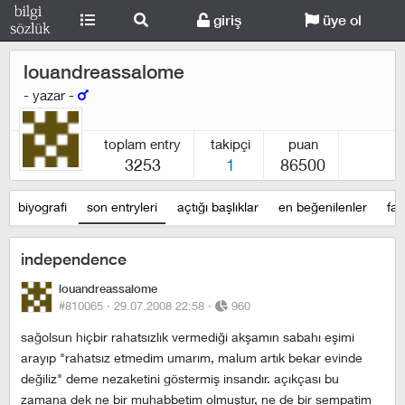
giriş
üye ol
louandreassalome
- yazar -
toplam entry
takipçi
puan
3253
1
86500
biyografi
son entryleri
açtığı başlıklar
en beğenilenler
fav
independence
louandreassalome
#810065 ·
29.07.2008 22:58
·
960
sağolsun hiçbir rahatsızlık vermediği akşamın sabahı eşimi
arayıp "rahatsız etmedim umarım, malum artık bekar evinde
değiliz" deme nezaketini göstermiş insandır. açıkçası bu
zamana dek ne bir muhabbetim olmuştur, ne de bir sempatim