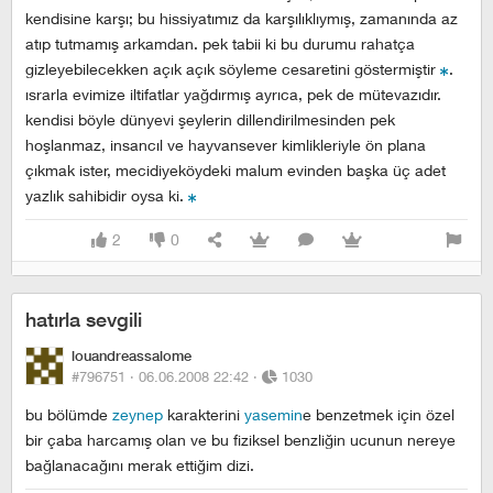
kendisine karşı; bu hissiyatımız da karşılıklıymış, zamanında az
atıp tutmamış arkamdan. pek tabii ki bu durumu rahatça
gizleyebilecekken açık açık söyleme cesaretini göstermiştir
.
ısrarla evimize iltifatlar yağdırmış ayrıca, pek de mütevazıdır.
kendisi böyle dünyevi şeylerin dillendirilmesinden pek
hoşlanmaz, insancıl ve hayvansever kimlikleriyle ön plana
çıkmak ister, mecidiyeköydeki malum evinden başka üç adet
yazlık sahibidir oysa ki.
2
0
hatırla sevgili
louandreassalome
#796751 ·
06.06.2008 22:42
·
1030
bu bölümde
zeynep
karakterini
yasemin
e benzetmek için özel
bir çaba harcamış olan ve bu fiziksel benzliğin ucunun nereye
bağlanacağını merak ettiğim dizi.