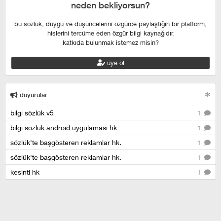
neden bekliyorsun?
bu sözlük, duygu ve düşüncelerini özgürce paylaştığın bir platform,
hislerini tercüme eden özgür bilgi kaynağıdır.
katkıda bulunmak istemez misin?
üye ol
duyurular
bilgi sözlük v5
1
bilgi sözlük android uygulaması hk
1
sözlük'te başgösteren reklamlar hk.
1
sözlük'te başgösteren reklamlar hk.
1
kesinti hk
1