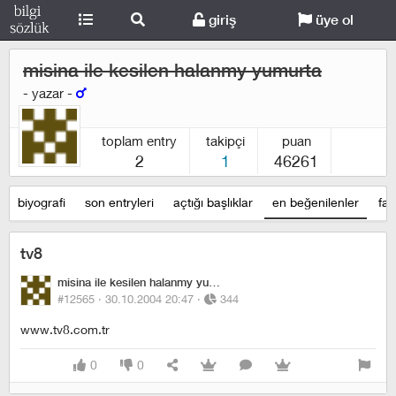
giriş
üye ol
misina ile kesilen halanmy yumurta
- yazar -
toplam entry
takipçi
puan
2
1
46261
biyografi
son entryleri
açtığı başlıklar
en beğenilenler
fav
tv8
misina ile kesilen halanmy yumurta
#12565 ·
30.10.2004 20:47
·
344
www.tv8.com.tr
0
0