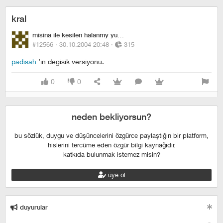
kral
misina ile kesilen halanmy yumurta
#12566 ·
30.10.2004 20:48
·
315
padisah
’in degisik versiyonu.
0
0
neden bekliyorsun?
bu sözlük, duygu ve düşüncelerini özgürce paylaştığın bir platform,
hislerini tercüme eden özgür bilgi kaynağıdır.
katkıda bulunmak istemez misin?
üye ol
duyurular