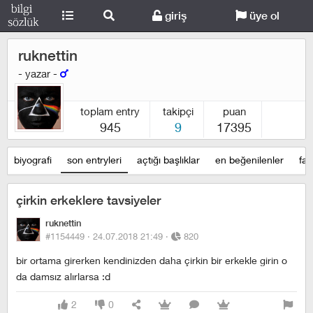
giriş
üye ol
ruknettin
- yazar -
toplam entry
takipçi
puan
945
9
17395
biyografi
son entryleri
açtığı başlıklar
en beğenilenler
fav
çirkin erkeklere tavsiyeler
ruknettin
#1154449 ·
24.07.2018 21:49
·
820
bir ortama girerken kendinizden daha çirkin bir erkekle girin o
da damsız alırlarsa :d
2
0