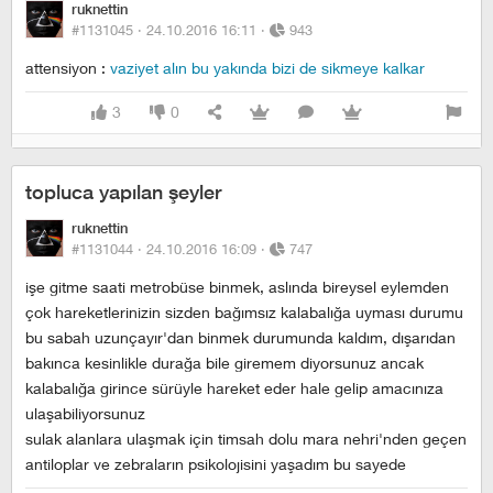
ruknettin
#1131045 ·
24.10.2016 16:11
·
943
attensiyon :
vaziyet alın bu yakında bizi de sikmeye kalkar
3
0
topluca yapılan şeyler
ruknettin
#1131044 ·
24.10.2016 16:09
·
747
işe gitme saati metrobüse binmek, aslında bireysel eylemden
çok hareketlerinizin sizden bağımsız kalabalığa uyması durumu
bu sabah uzunçayır'dan binmek durumunda kaldım, dışarıdan
bakınca kesinlikle durağa bile giremem diyorsunuz ancak
kalabalığa girince sürüyle hareket eder hale gelip amacınıza
ulaşabiliyorsunuz
sulak alanlara ulaşmak için timsah dolu mara nehri'nden geçen
antiloplar ve zebraların psikolojisini yaşadım bu sayede