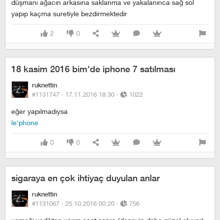
düşmanı ağacın arkasına saklanma ve yakalanınca sağ sol
yapıp kaçma suretiyle bezdirmektedir
2
0
18 kasim 2016 bim'de iphone 7 satılması
ruknettin
#1131747 ·
17.11.2016 18:30
·
1022
eğer yapılmadıysa
le'phone
0
0
sigaraya en çok ihtiyaç duyulan anlar
ruknettin
#1131067 ·
25.10.2016 00:20
·
756