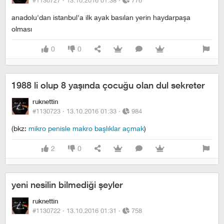
#1130727 ·
13.10.2016 01:38
·
776
anadolu'dan istanbul'a ilk ayak basılan yerin haydarpaşa
olması
0
0
1988 li olup 8 yaşında çocuğu olan dul sekreter
ruknettin
#1130723 ·
13.10.2016 01:33
·
984
(bkz:
mikro penisle makro başlıklar açmak
)
2
0
yeni nesilin bilmediği şeyler
ruknettin
#1130722 ·
13.10.2016 01:31
·
758