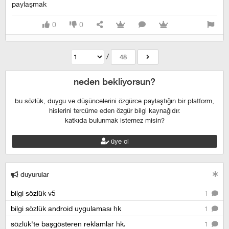
paylaşmak
0
0
/
48
neden bekliyorsun?
bu sözlük, duygu ve düşüncelerini özgürce paylaştığın bir platform,
hislerini tercüme eden özgür bilgi kaynağıdır.
katkıda bulunmak istemez misin?
üye ol
duyurular
bilgi sözlük v5
1
bilgi sözlük android uygulaması hk
1
sözlük'te başgösteren reklamlar hk.
1