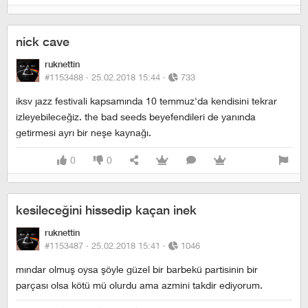
nick cave
ruknettin
#1153488 ·
25.02.2018 15:44
·
733
i̇ksv jazz festivali kapsamında 10 temmuz'da kendisini tekrar
izleyebileceğiz. the bad seeds beyefendileri de yanında
getirmesi ayrı bir neşe kaynağı.
0
0
kesileceğini hissedip kaçan inek
ruknettin
#1153487 ·
25.02.2018 15:41
·
1046
mındar olmuş oysa şöyle güzel bir barbekü partisinin bir
parçası olsa kötü mü olurdu ama azmini takdir ediyorum.