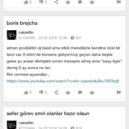
0
0
boris brejcha
ruknettin
#1153486 ·
25.02.2018 15:38
·
901
alman prodüktör-dj basit ama etkili melodilerle kendine özel bir
tarzı var. 6 ekim'de konsere geliyormuş geçen daha keşke
gelse şu aralar demiştim evren mesajımı almış ama "easy tiger"
demiş 8 ay sonra ne lan
fikir vermesi açısından ,
https://www.youtube.com/watch?v=4rc-ngwehdu&t=1993s
0
0
sefer görev emri olanlar hazır olsun
ruknettin
#1153484 ·
24.02.2018 18:08
·
919