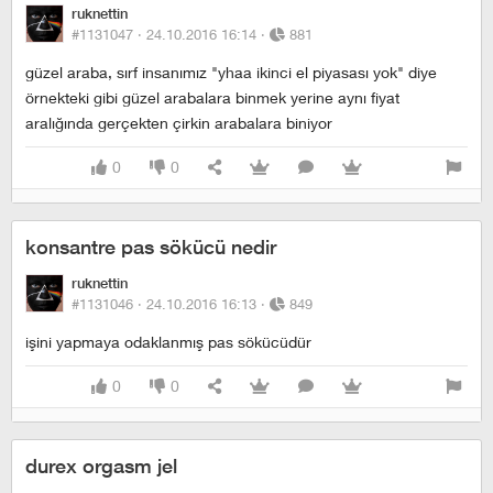
ruknettin
#1131047 ·
24.10.2016 16:14
·
881
güzel araba, sırf insanımız "yhaa ikinci el piyasası yok" diye
örnekteki gibi güzel arabalara binmek yerine aynı fiyat
aralığında gerçekten çirkin arabalara biniyor
0
0
konsantre pas sökücü nedir
ruknettin
#1131046 ·
24.10.2016 16:13
·
849
işini yapmaya odaklanmış pas sökücüdür
0
0
durex orgasm jel