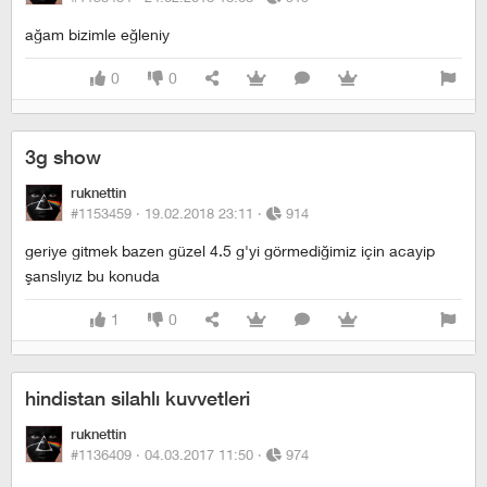
ağam bizimle eğleniy
0
0
3g show
ruknettin
#1153459 ·
19.02.2018 23:11
·
914
geriye gitmek bazen güzel 4.5 g'yi görmediğimiz için acayip
şanslıyız bu konuda
1
0
hindistan silahlı kuvvetleri
ruknettin
#1136409 ·
04.03.2017 11:50
·
974