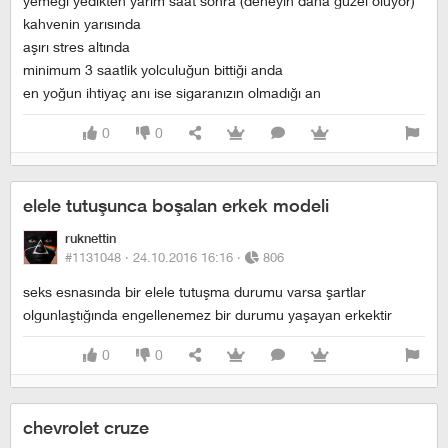
yemeği yedikten yarım saat sonra (deneyin daha güzel oluyor)
kahvenin yarısında
aşırı stres altında
minimum 3 saatlik yolculuğun bittiği anda
en yoğun ihtiyaç anı ise sigaranızın olmadığı an
0
0
elele tutuşunca boşalan erkek modeli
ruknettin
#1131048 ·
24.10.2016 16:16
·
806
seks esnasında bir elele tutuşma durumu varsa şartlar
olgunlaştığında engellenemez bir durumu yaşayan erkektir
0
0
chevrolet cruze