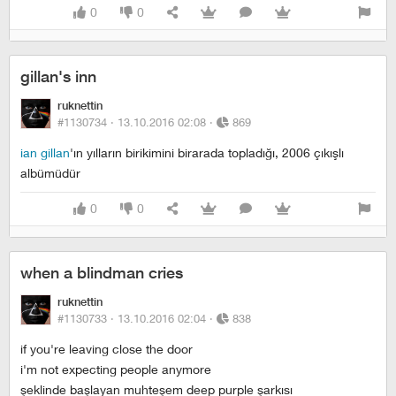
0
0
gillan's inn
ruknettin
#1130734 ·
13.10.2016 02:08
·
869
ian gillan
'ın yılların birikimini birarada topladığı, 2006 çıkışlı
albümüdür
0
0
when a blindman cries
ruknettin
#1130733 ·
13.10.2016 02:04
·
838
if you're leaving close the door
i'm not expecting people anymore
şeklinde başlayan muhteşem deep purple şarkısı