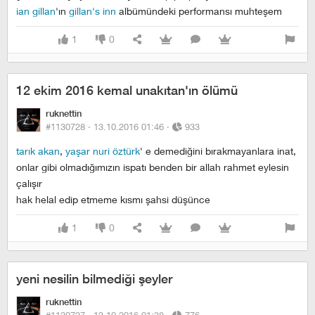
ian gillan
'ın
gillan's inn
albümündeki performansı muhteşem
1
0
12 ekim 2016 kemal unakıtan'ın ölümü
ruknettin
#1130728 ·
13.10.2016 01:46
·
933
tarık akan
,
yaşar nuri öztürk
' e demediğini bırakmayanlara inat,
onlar gibi olmadığımızın ispatı benden bir allah rahmet eylesin
çalışır
hak helal edip etmeme kısmı şahsi düşünce
1
0
yeni nesilin bilmediği şeyler
ruknettin