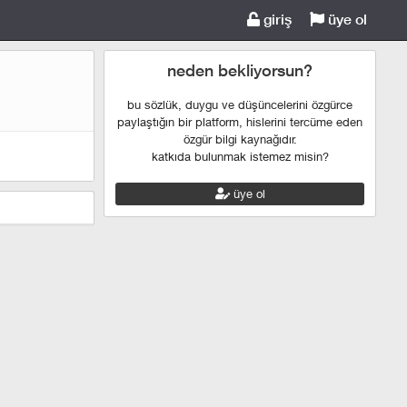
giriş
üye ol
neden bekliyorsun?
bu sözlük, duygu ve düşüncelerini özgürce
paylaştığın bir platform, hislerini tercüme eden
özgür bilgi kaynağıdır.
katkıda bulunmak istemez misin?
üye ol