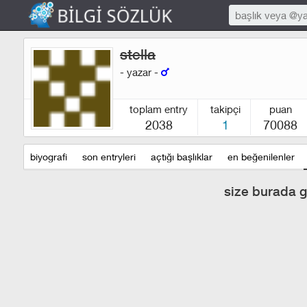
stella
- yazar -
toplam entry
takipçi
puan
2038
1
70088
biyografi
son entryleri
açtığı başlıklar
en beğenilenler
size burada g