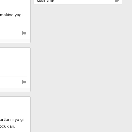
kesinti hk
1
e makine yagi
tlarını yu gi
ocukları.