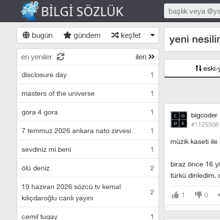
bugün
gündem
keşfet
yeni nesili
en yeniler
ileri
eski-
disclosure day
1
masters of the universe
1
gora 4 gora
1
bigcoder
#1125508
7 temmuz 2026 ankara nato zirvesi
1
müzik kaseti ile
sevdiniz mi beni
1
biraz önce 16 yi
ölü deniz
2
türkü dinledim. 
19 haziran 2026 sözcü tv kemal
2
1
0
kılıçdaroğlu canlı yayını
cemil tugay
1