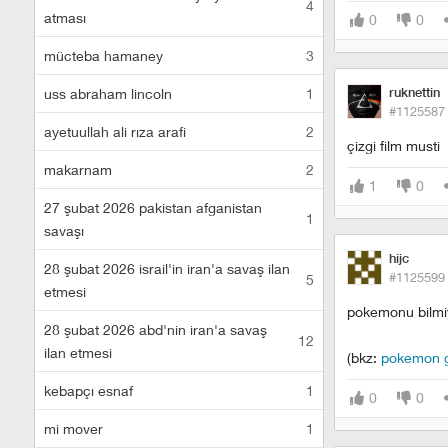
4
atması
0
0
mücteba hamaney
3
uss abraham lincoln
1
ruknettin
#1125587
ayetuullah ali rıza arafi
2
çizgi film musti
makarnam
2
1
0
27 şubat 2026 pakistan afganistan
1
savaşı
hijc
28 şubat 2026 israil'in iran'a savaş ilan
#1125599
5
etmesi
pokemonu bilmiy
28 şubat 2026 abd'nin iran'a savaş
12
ilan etmesi
(bkz:
pokemon 
kebapçı esnaf
1
0
0
mi mover
1