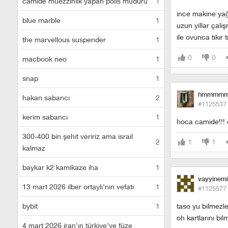
camide müezzinlik yapan polis müdürü
1
ince makine yağ
blue marble
1
uzun yillar çali
ile ovunca tıkır 
the marvellous suspender
1
0
0
macbook neo
1
snap
1
hmmmmm
hakan sabancı
2
#1125537
kerim sabancı
1
hoca camide!!! 
300-400 bin şehit veririz ama israil
2
1
1
kalmaz
baykar k2 kamikaze iha
1
vayyinem
13 mart 2026 ilber ortaylı'nın vefatı
1
#1125577
bybit
1
taso yu bilmezle
oh kartlarını bi
4 mart 2026 iran'ın türkiye'ye füze