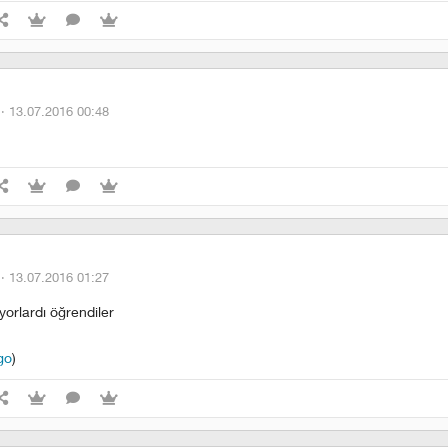
 ·
13.07.2016 00:48
 ·
13.07.2016 01:27
orlardı öğrendiler
go
)