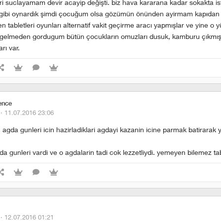
i suclayamam devir acayip değişti. biz hava kararana kadar sokakta i
t gibi oynardık şimdi çocuğum olsa gözümün önünden ayirmam kapıdan
en tabletleri oyunları alternatif vakit geçirme aracı yapmışlar ve yine o y
 gelmeden gordugum bütün çocukların omuzları dusuk, kamburu çıkmış.
rı var.
ence
 ·
11.07.2016 23:06
n agda gunleri icin hazirladiklari agdayi kazanin icine parmak batirarak
a gunleri vardi ve o agdalarin tadi cok lezzetliydi. yemeyen bilemez tab
 ·
12.07.2016 01:21