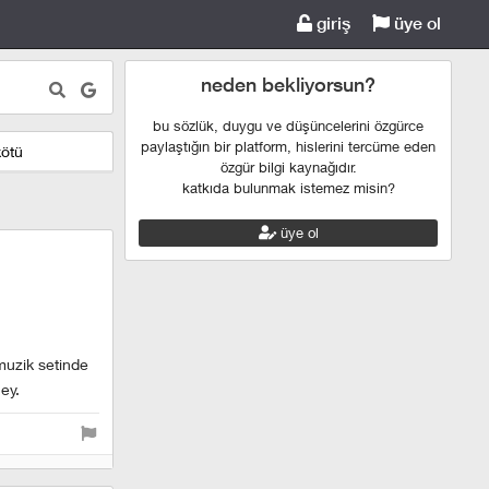
giriş
üye ol
neden bekliyorsun?
bu sözlük, duygu ve düşüncelerini özgürce
paylaştığın bir platform, hislerini tercüme eden
kötü
özgür bilgi kaynağıdır.
katkıda bulunmak istemez misin?
üye ol
muzik setinde
ey.