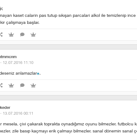
ı;
şmayan kaset calarin pas tutup sıkışan parcalari alkol ile temizlenip inc
tıkir çalişmaya başlar.
tmmcnm
 ·
12.07.2016 11:10
deseniz anlamazlar
.
ikeder
 ·
13.07.2016 00:11
r mesela. çivi çakarak toprakta oynadığımız oyunu bilmezler. futbolcu kar
lmezler. zile basıp kaçmayı erik çalmayı bilmezler. sanal dönemin sanal ç