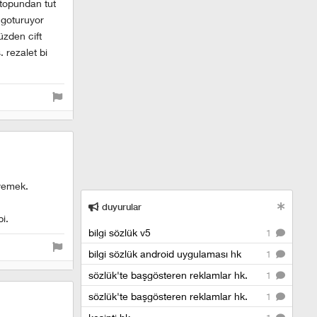
stopundan tut
 goturuyor
üzden cift
 rezalet bi
 yemek.
duyurular
i.
bilgi sözlük v5
1
bilgi sözlük android uygulaması hk
1
sözlük'te başgösteren reklamlar hk.
1
sözlük'te başgösteren reklamlar hk.
1