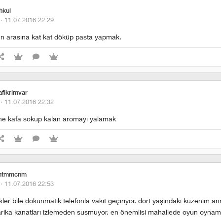
hkul
 ·
11.07.2016 22:29
ün arasına kat kat döküp pasta yapmak.
fikrimvar
 ·
11.07.2016 22:32
ine kafa sokup kalan aromayı yalamak
tmmcnm
 ·
11.07.2016 22:53
ekler bile dokunmatik telefonla vakit geçiriyor. dört yaşındaki kuzenim an
rika kanatları izlemeden susmuyor. en önemlisi mahallede oyun oynama