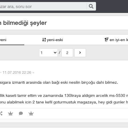
n bilmediği şeyler
yeni
yeni-eski
en iyi-en 
/
2
 ·
11.07.2016 22:26
~
 sigara izmariti arasinda olan baği eski nesilin birçoğu dahi bilmez.
llik kaseti tamir ettim ve zamaninda 130liraya aldigim arcelik ms-5530 
onu alabilmek icin 2 tane kefil goturmustuk magazaya, hey gidi gunler h