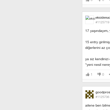
eksidenuc
#1125719
17 yaşındayım, y
15 entry girilmi
diğerlerini az ç
ya siz kendinizi
"yeni nesil nere
1
0
goodpros
#1125736
ailene ben bilm