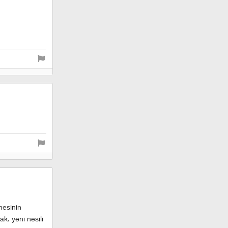
nesinin
k. yeni nesili