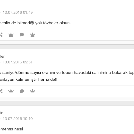
 ·
13.07.2016 01:49
eslin de bilmediği yok tövbeler olsun.
eler
 ·
13.07.2016 09:51
p saniye/dönme sayısı oranını ve topun havadaki salinimina bakarak t
 anlayan kalmamıştır herhalde!!
ir
 ·
13.07.2016 10:10
zlememiş nesil