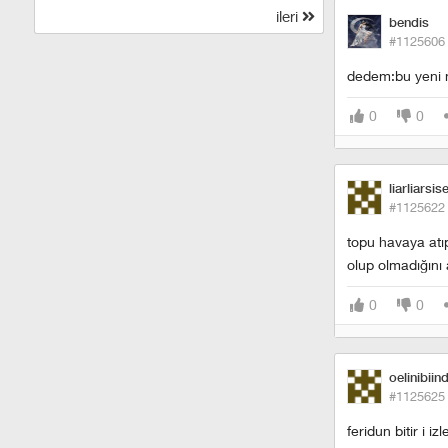
ileri
bendis
#1125606
dedem:bu yeni n
0
0
liarliarsis
#1125622
topu havaya atı
olup olmadığını
0
0
oelinibiind
#1125625
feridun bitir i i