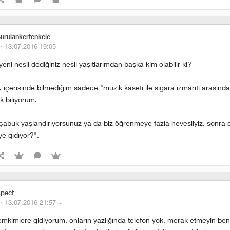
urulankertenkele
 ·
13.07.2016 19:05
eni nesil dediğiniz nesil yaşıtlarımdan başka kim olabilir ki?
ş, içerisinde bilmediğim sadece "müzik kaseti ile sigara izmariti arasında
ok biliyorum.
 çabuk yaşlandırıyorsunuz ya da biz öğrenmeye fazla hevesliyiz. sonra d
ye gidiyor?".
pect
 ·
13.07.2016 21:57
~
emkimlere gidiyorum, onların yazlığında telefon yok, merak etmeyin ben