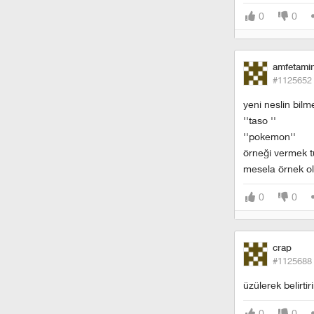
0
0
amfetami
#1125652
yeni neslin bilm
''taso ''
''pokemon''
örneği vermek tu
mesela örnek ol
0
0
crap
#1125688
üzülerek belirtir
0
0