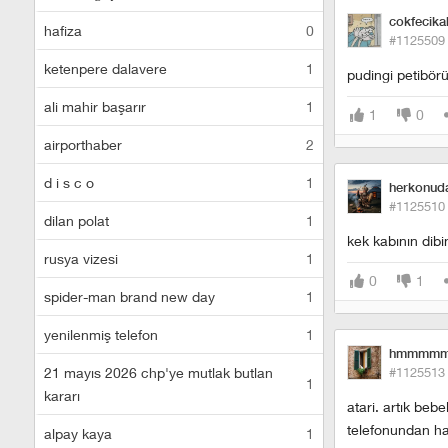
cokfecika
hafiza
0
#1125509
ketenpere dalavere
1
pudingi petibör
ali mahir başarır
1
1
0
airporthaber
2
d i s c o
1
herkonuda
#1125510
dilan polat
1
kek kabının dib
rusya vizesi
1
0
1
spider-man brand new day
1
yenilenmiş telefon
1
hmmmmm
21 mayıs 2026 chp'ye mutlak butlan
#1125513
1
kararı
atari. artık beb
telefonundan ha
alpay kaya
1