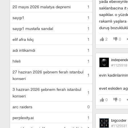
yada ebeveynler
20 mayıs 2026 malatya depremi
1
saklanbacina i
sapiklar. o yüzd
saygı1
1
rakamlı yaşlara
duruş bozuklukla
saygı1 mustafa sandal
1
2
0
elif afra kılıç
1
adı intikamdı
1
independ
hileli
1
#1125518
27 haziran 2026 şebnem ferah istanbul
1
evin kadinlarini
konseri
evet eskiden agd
3 haziran 2026 şebnem ferah istanbul
1
konseri
0
0
arc raiders
0
perplexity.ai
1
bigcoder
#1125531