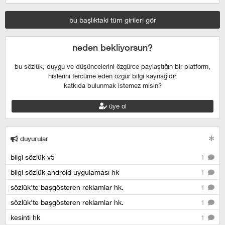
bu başlıktaki tüm girileri gör
neden bekliyorsun?
bu sözlük, duygu ve düşüncelerini özgürce paylaştığın bir platform,
hislerini tercüme eden özgür bilgi kaynağıdır.
katkıda bulunmak istemez misin?
üye ol
duyurular
bilgi sözlük v5
1
bilgi sözlük android uygulaması hk
1
sözlük'te başgösteren reklamlar hk.
1
sözlük'te başgösteren reklamlar hk.
1
kesinti hk
1