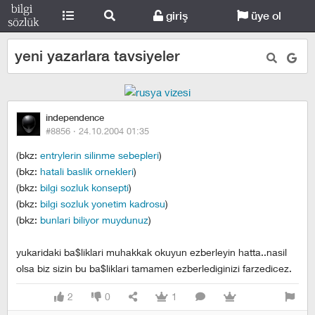
giriş
üye ol
yeni yazarlara tavsiyeler
independence
#8856 ·
24.10.2004 01:35
(bkz:
entrylerin silinme sebepleri
)
(bkz:
hatali baslik ornekleri
)
(bkz:
bilgi sozluk konsepti
)
(bkz:
bilgi sozluk yonetim kadrosu
)
(bkz:
bunlari biliyor muydunuz
)
yukaridaki ba$liklari muhakkak okuyun ezberleyin hatta..nasil
olsa biz sizin bu ba$liklari tamamen ezberlediginizi farzedicez.
2
0
1