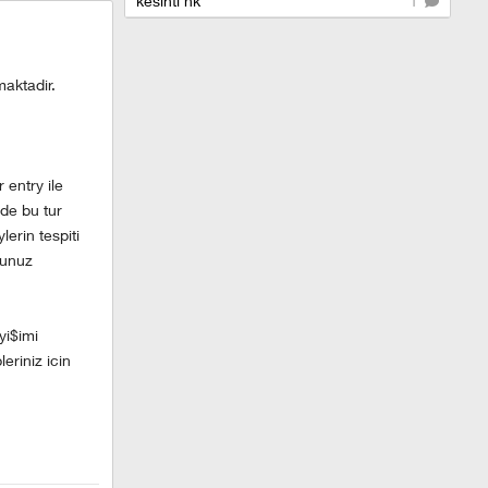
kesinti hk
1
maktadir.
 entry ile
nde bu tur
lerin tespiti
gunuz
yi$imi
eriniz icin