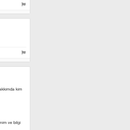
 hakkimda kim
nim ve bilgi