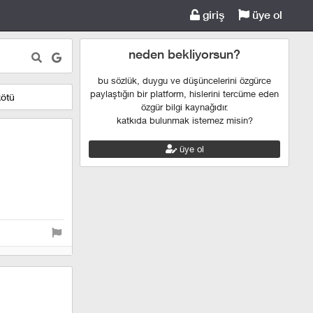
giriş
üye ol
neden bekliyorsun?
bu sözlük, duygu ve düşüncelerini özgürce
paylaştığın bir platform, hislerini tercüme eden
kötü
özgür bilgi kaynağıdır.
katkıda bulunmak istemez misin?
üye ol