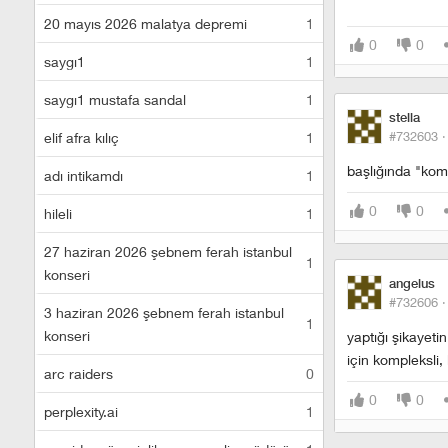
20 mayıs 2026 malatya depremi
1
0
0
saygı1
1
saygı1 mustafa sandal
1
stella
#732603 
elif afra kılıç
1
başlığında "komp
adı intikamdı
1
0
0
hileli
1
27 haziran 2026 şebnem ferah istanbul
1
konseri
angelus
#732606 
3 haziran 2026 şebnem ferah istanbul
1
konseri
yaptığı şikayeti
için kompleksli,
arc raiders
0
0
0
perplexity.ai
1