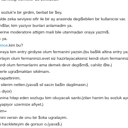
i sozluk’e bir girdim, berbat bir $ey.
lde zeka seviyesi sifir ile bir ay arasinda degi$ebilen bir kullanicisi var.
mi$lar, kim yaziyor bunlari anlamadim ya.
uzerine moderatore attigim maili bile utanmadan oraya yazmi$.
c ya.
ence
.kim bu?
raya kim entry girdiyse olum fermanini yazsin.(bu ba$lik altina entry y
rlayin olum fermaninizi.evet siz hazirlayacaksiniz kendi olum fermaniniz
ardi olum fermanlarini ama demek devir degi$mi$, cahiliz i$te.)
ylerle ugra$maktan sikilmam.
 kapattiririm.
e silerim netten.(yava$ sil sacin ba$in dagilmasin.)
 diyor)
nina hitap eden sozlugu kim okuyacak sanki.(zilan hanim bu sozluk ay
yapiyor uzerinize afiyet.)
im=
mini versin de onu bir $oka ugratayim.
eyi hackleteyim de gorsun o.(yava$.)