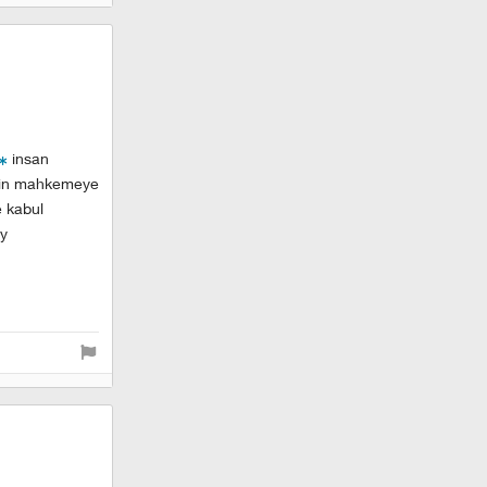
insan
 için mahkemeye
e kabul
ey