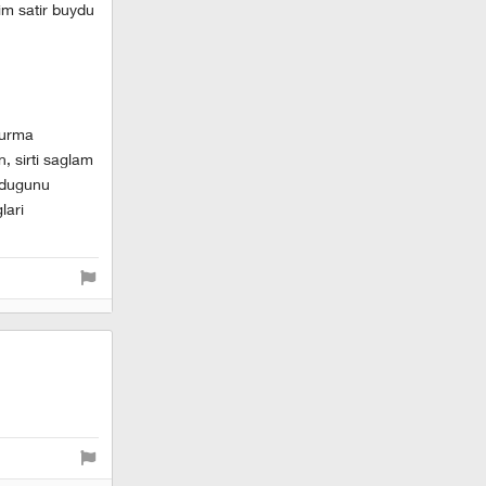
gim satir buydu
turma
n, sirti saglam
oldugunu
lari