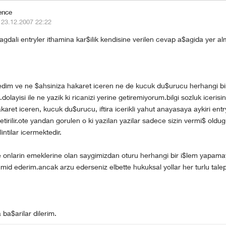
ence
·
23.12.2007 22:22
agdali entryler ithamina kar$ilik kendisine verilen cevap a$agida yer al
eledim ve ne $ahsiniza hakaret iceren ne de kucuk du$urucu herhangi bir
olayisi ile ne yazik ki ricanizi yerine getiremiyorum.bilgi sozluk icerisi
karet iceren, kucuk du$urucu, iftira icerikli yahut anayasaya aykiri entry
etirilir.ote yandan gorulen o ki yazilan yazilar sadece sizin vermi$ oldu
intilar icermektedir.
e onlarin emeklerine olan saygimizdan oturu herhangi bir i$lem yapama
mid ederim.ancak arzu ederseniz elbette hukuksal yollar her turlu talepl
 ba$arilar dilerim.