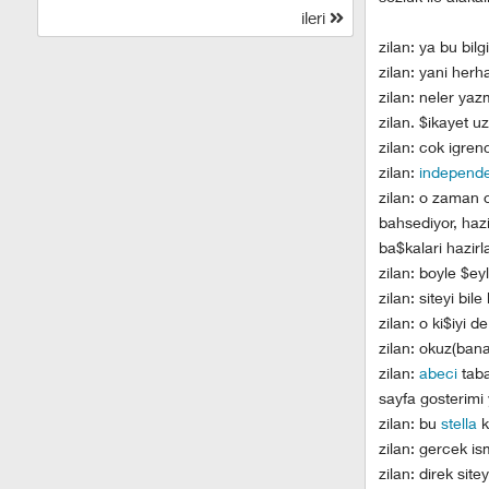
ileri
zilan: ya bu bilg
zilan: yani herha
zilan: neler yaz
zilan. $ikayet 
zilan: cok igren
zilan:
independ
zilan: o zaman o
bahsediyor, hazi
ba$kalari hazirl
zilan: boyle $e
zilan: siteyi bile
zilan: o ki$iyi d
zilan: okuz(bana
zilan:
abeci
taba
sayfa gosterimi 
zilan: bu
stella
k
zilan: gercek is
zilan: direk sit