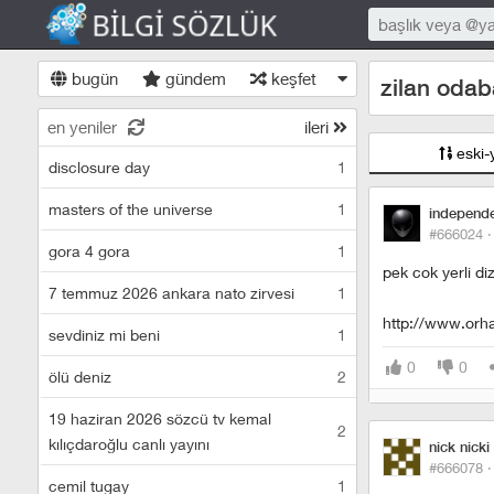
bugün
gündem
keşfet
zilan odab
en yeniler
ileri
eski-
disclosure day
1
masters of the universe
1
independ
#666024 
gora 4 gora
1
pek cok yerli d
7 temmuz 2026 ankara nato zirvesi
1
http://www.orh
sevdiniz mi beni
1
0
0
ölü deniz
2
19 haziran 2026 sözcü tv kemal
2
kılıçdaroğlu canlı yayını
nick nicki
#666078 
cemil tugay
1