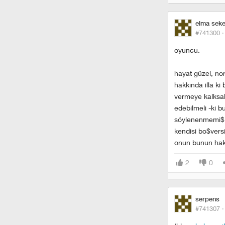
elma seker
#741300 
oyuncu.
hayat güzel, no
hakkında illa ki
vermeye kalksala
edebilmeli -ki b
söylenenmemi$ 
kendisi bo$versi
onun bunun hakk
2
0
serpens
#741307 