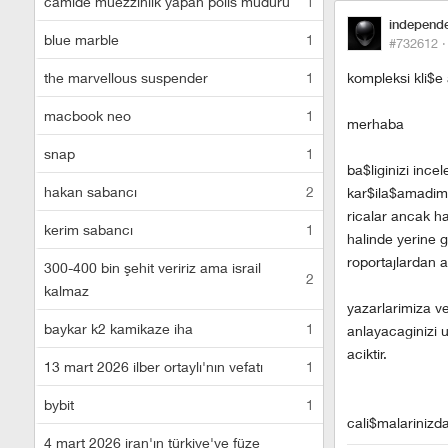
camide müezzinlik yapan polis müdürü
1
independ
blue marble
1
#732612 
the marvellous suspender
1
kompleksi kli$e 
macbook neo
1
merhaba
snap
1
ba$liginizi inc
hakan sabancı
2
kar$ila$amadim.d
ricalar ancak ha
kerim sabancı
1
halinde yerine g
roportajlardan al
300-400 bin şehit veririz ama israil
2
kalmaz
yazarlarimiza v
baykar k2 kamikaze iha
1
anlayacaginizi u
aciktir.
13 mart 2026 ilber ortaylı'nın vefatı
1
bybit
1
cali$malarinizda
4 mart 2026 iran'ın türkiye'ye füze