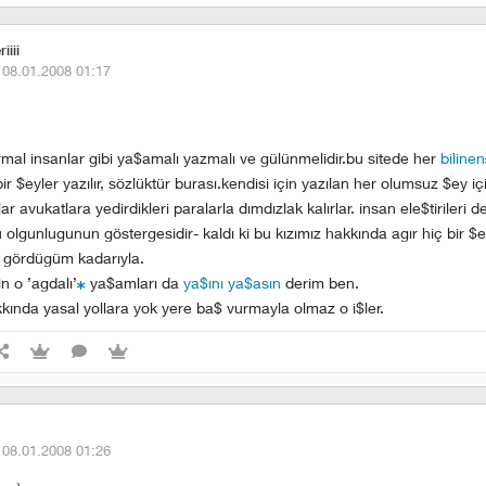
iiii
·
08.01.2008 01:17
rmal insanlar gibi ya$amalı yazmalı ve gülünmelidir.bu sitede her
bilinen
 bir $eyler yazılır, sözlüktür burası.kendisi için yazılan her olumsuz $ey
r avukatlara yedirdikleri paralarla dımdızlak kalırlar. insan ele$tirileri d
u olgunlugunun göstergesidir- kaldı ki bu kızımız hakkında agır hiç bir $
gördügüm kadarıyla.
n o ’agdalı’
ya$amları da
ya$ını ya$asın
derim ben.
ında yasal yollara yok yere ba$ vurmayla olmaz o i$ler.
·
08.01.2008 01:26