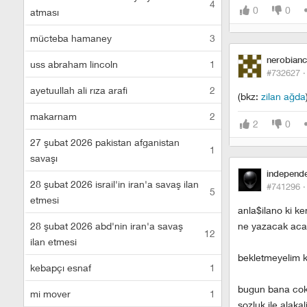
4
0
0
atması
mücteba hamaney
3
nerobian
uss abraham lincoln
1
#732627 
ayetuullah ali rıza arafi
2
(bkz:
zilan ağda
makarnam
2
2
0
27 şubat 2026 pakistan afganistan
1
savaşı
independ
28 şubat 2026 israil'in iran'a savaş ilan
#741296 
5
etmesi
anla$ilano ki ke
28 şubat 2026 abd'nin iran'a savaş
ne yazacak acab
12
ilan etmesi
bekletmeyelim 
kebapçı esnaf
1
bugun bana cok 
mi mover
1
sozluk ile alakal