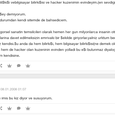
ili$ki$i vebilgisayar bilirki$isi ve hacker kuzenimin evindeyim.(en sevdi
r $ey demiyorum.
u durumdan kendi sitemde de bahsedicem.
e gorsel sanatin temsilcileri olarak hemen her gun milyonlarca insanin o
larina davet edilmeksizin emrivaki bir $ekilde giriyorlar.yalniz urktum be
z kendisi.$u anda da hem bilirki$i, hem bilgisayar bilirki$isi(ne demek 
 hem de hacker olan kuzeninin evinden yolladi bu e$i bulunmaz diyalog
m kendisine.
·
08.01.2008 01:07
imis bu kiz diyor ve susuyorum.