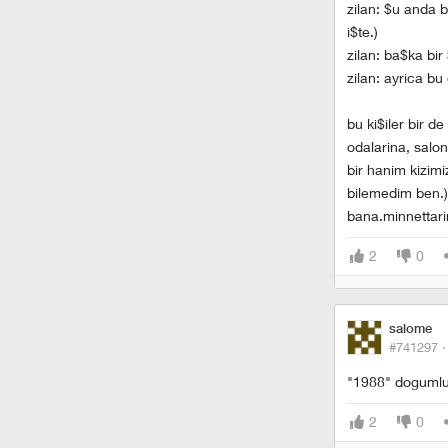
zilan: $u anda b
i$te.)
zilan: ba$ka bi
zilan: ayrica b
bu ki$iler bir d
odalarina, salon
bir hanim kizimi
bilemedim ben.)
bana.minnettari
2
0
salome
#741297 
"1988" dogumlu 
2
0