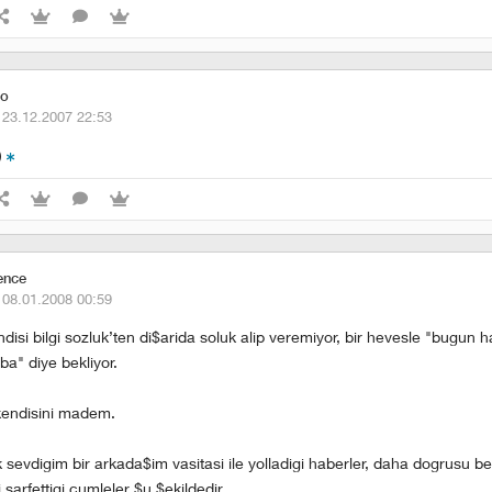
co
·
23.12.2007 22:53
)
ence
·
08.01.2008 00:59
ndisi bilgi sozluk’ten di$arida soluk alip veremiyor, bir hevesle "bugun
a" diye bekliyor.
kendisini madem.
sevdigim bir arkada$im vasitasi ile yolladigi haberler, daha dogrusu be
i sarfettigi cumleler $u $ekildedir.