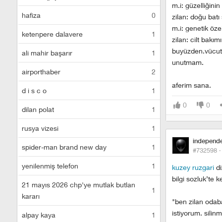
m.i: güzelliğinin 
hafiza
0
zilan: doğu bat
m.i: genetik öze
ketenpere dalavere
1
zilan: cilt bak
buyüzden.vücut 
ali mahir başarır
1
unutmam.
airporthaber
2
aferim sana.
d i s c o
1
0
0
dilan polat
1
rusya vizesi
1
independ
spider-man brand new day
1
#732598 
yenilenmiş telefon
1
kuzey ruzgari
di
bilgi sozluk’te k
21 mayıs 2026 chp'ye mutlak butlan
1
kararı
"ben zilan odaba
istiyorum. sili
alpay kaya
1