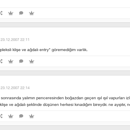
·
23.12.2007 22:11
leksli klişe ve ağdalı entry" göremediğim varlık.
·
23.12.2007 22:14
n sonrasında yalımın penceresinden boğazdan geçen ışıl ışıl vapurları izl
 klişe ve ağdalı şeklinde düşünen herkesi kınadığım bireydir. ne ayıptır, n