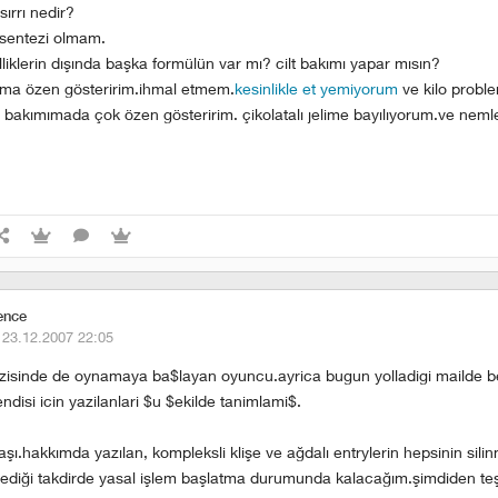
sırrı nedir?
ı sentezi olmam.
lliklerin dışında başka formülün var mı? cilt bakımı yapar mısın?
ımıma özen gösteririm.ihmal etmem.
kesinlikle et yemiyorum
ve kilo probl
bakımımada çok özen gösteririm. çikolatalı jelime bayılıyorum.ve nem
ence
·
23.12.2007 22:05
zisinde de oynamaya ba$layan oyuncu.ayrica bugun yolladigi mailde bel
endisi icin yazilanlari $u $ekilde tanimlami$.
şı.hakkımda yazılan, kompleksli klişe ve ağdalı entrylerin hepsinin silin
nmediği takdirde yasal işlem başlatma durumunda kalacağım.şimdiden teş