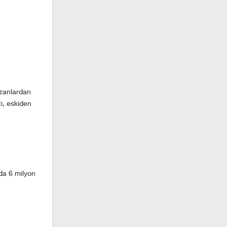
azanlardan
i, eskiden
da 6 milyon