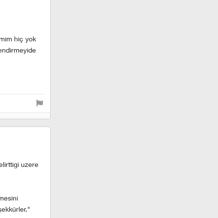
emim hiç yok
lendirmeyide
irttigi uzere
mesini
ekkürler."