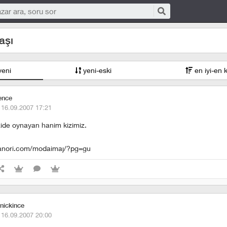
aşı
yeni
yeni-eski
en iyi-en 
ence
·
16.09.2007 17:21
izide oynayan hanim kizimiz.
anori.com/modaimaj/?pg=gu
 nickince
·
16.09.2007 20:00