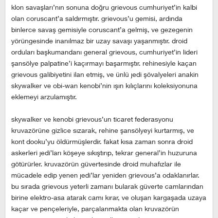
klon savaşları’nın sonuna doğru grievous cumhuriyet’in kalbi
olan coruscant’a saldırmıştır. grievous’u gemisi, ardında
binlerce savaş gemisiyle coruscant’a gelmiş, ve gezegenin
yörüngesinde inanılmaz bir uzay savaşı yaşanmıştır. droid
orduları başkumandanı general grievous, cumhuriyet’in lideri
şansölye palpatine’i kaçırmayı başarmıştır. rehinesiyle kaçan
grievous galibiyetini ilan etmiş, ve ünlü jedi şövalyeleri anakin
skywalker ve obi-wan kenobi’nin ışın kılıçlarını koleksiyonuna
eklemeyi arzulamıştır.
skywalker ve kenobi grievous’un ticaret federasyonu
kruvazörüne gizlice sızarak, rehine şansölyeyi kurtarmış, ve
kont dooku’yu öldürmüşlerdir. fakat kısa zaman sonra droid
askerleri jedi’ları köşeye sıkıştırıp, tekrar general’in huzuruna
götürürler. kruvazörün güvertesinde droid muhafızlar ile
mücadele edip yenen jedi’lar yeniden grievous’a odaklanırlar.
bu sırada grievous yeterli zamanı bularak güverte camlarından
birine elektro-asa atarak camı kırar, ve oluşan kargaşada uzaya
kaçar ve pençeleriyle, parçalanmakta olan kruvazörün