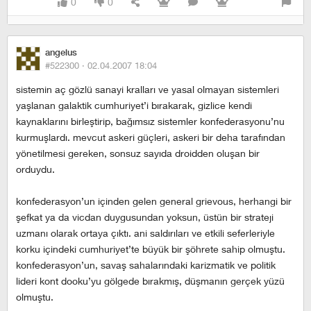
0
0
angelus
#522300 ·
02.04.2007 18:04
sistemin aç gözlü sanayi kralları ve yasal olmayan sistemleri
yaşlanan galaktik cumhuriyet’i bırakarak, gizlice kendi
kaynaklarını birleştirip, bağımsız sistemler konfederasyonu’nu
kurmuşlardı. mevcut askeri güçleri, askeri bir deha tarafından
yönetilmesi gereken, sonsuz sayıda droidden oluşan bir
orduydu.
konfederasyon’un içinden gelen general grievous, herhangi bir
şefkat ya da vicdan duygusundan yoksun, üstün bir strateji
uzmanı olarak ortaya çıktı. ani saldırıları ve etkili seferleriyle
korku içindeki cumhuriyet’te büyük bir şöhrete sahip olmuştu.
konfederasyon’un, savaş sahalarındaki karizmatik ve politik
lideri kont dooku’yu gölgede bırakmış, düşmanın gerçek yüzü
olmuştu.