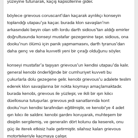
yüzeyine tutunarak, kaçış kapsüllerine gider.
böylece grievous coruscant’dan kaçarak ayrılıkçı konseyin
toplandığı utapau’ya kaçar. burada klon savaşları’nın
arkasındaki beyin olan sith lordu darth sidious’tan aldığı emirler
doğrultusunda konseyi mustafar gezegenine taşır. sidious, ona
dooku’nun ölümü için panik yapmamasını, darth tyranus’dan
daha genç ve daha kuvvetli yeni bir çırağı olduğunu söyler.
konseyi mustafar’a taşıyan grievous’un kendisi utapau’da kalır.
general kenobi önderliğinde bir cumhuriyet kuvveti bu
çukurlarla dolu gezegene gelir. kenobi grievous’u adalete teslim
ederek klon savaşlarına bir nokta koymayı amaçlamaktadır.
burada kenobi, grievous ile yüzleşir, ve ikili bir ışın kılıcı
düellosuna tutuşurlar. grievous jedi sanatlarında kont
dooku’nun kendisi tarafından eğitilmiştir, ve kenobi’ye 4 adet
ışın kılıcı ile saldırır. kenobi gardını koruyarak, muhteşem bir
disiplin sergilemiş, ve generalin dört kolunu da keserek, onu
güç ile iterek etkisiz hale getirmiştir. silahsız kalan grievous
motortekeriyle kaçmaya çalışır.