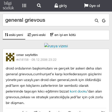
giriş
üye ol
general grievous
eski-yeni
yeni-eski
en iyi-en kötü
omer seyfettin
#418158 ·
09.12.2006 23:22
droid ordularının başkomutanı ve gerçek bir askeri deha olan
general grievous,cumhuriyet’e karşı konfederasyon güçlerini
yönetir.yarı uzaylı,yarı droid olan general,zevk için öldürdüğü
jedi’ların ışın kılıçlarını zaferlerinin bir sembolü olarak
pelerininde taşır.ışın kılıcı eğitimini bizzat
kont dooku
’dan alan
grievous,zekası ve stratejik yaratıcılığıyla jedi’lar için çok zorlu
bir düşman.