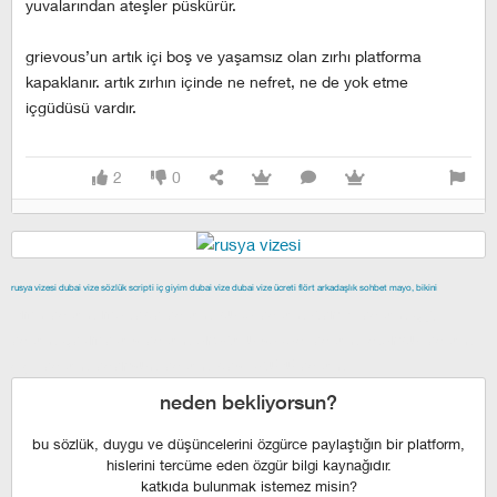
yuvalarından ateşler püskürür.
grievous’un artık içi boş ve yaşamsız olan zırhı platforma
kapaklanır. artık zırhın içinde ne nefret, ne de yok etme
içgüdüsü vardır.
2
0
rusya vizesi
dubai vize
sözlük scripti
iç giyim
dubai vize
dubai vize ücreti
flört
arkadaşlık
sohbet
mayo, bikini
izmir escort
maltepe escort
buca escort
denizli escort
çiğli
escort
çekmeköy escort
anadolu yakası escort
istanbul escort
şişli escort
esenyurt escort
beylikdüzü escort
neden bekliyorsun?
bu sözlük, duygu ve düşüncelerini özgürce paylaştığın bir platform,
hislerini tercüme eden özgür bilgi kaynağıdır.
katkıda bulunmak istemez misin?