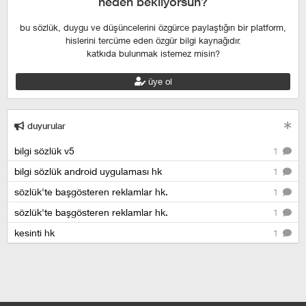
neden bekliyorsun?
bu sözlük, duygu ve düşüncelerini özgürce paylaştığın bir platform,
hislerini tercüme eden özgür bilgi kaynağıdır.
katkıda bulunmak istemez misin?
üye ol
duyurular
bilgi sözlük v5
1
bilgi sözlük android uygulaması hk
1
sözlük'te başgösteren reklamlar hk.
1
sözlük'te başgösteren reklamlar hk.
1
kesinti hk
1