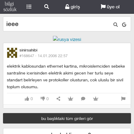
giriş
üye ol
ieee
sinirsahibi
#168647 ·
14.01.2006 22:57
elektrik kablosundan ethernet kartina, mikroislemciden sebeke
santraline icerisinden elektrik akimi gecen her turlu seye
standart belirleyen ve protokoller olusturan, cok uluslu bir sivil
toplum olusumu.
0
0
bu başlıktaki tüm girileri gör