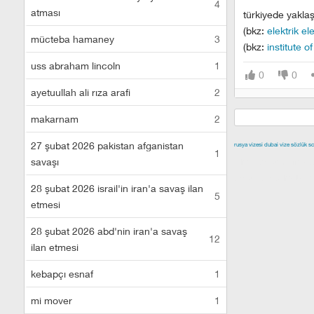
4
atması
türkiyede yaklaş
(bkz:
elektrik e
mücteba hamaney
3
(bkz:
institute o
uss abraham lincoln
1
0
0
ayetuullah ali rıza arafi
2
makarnam
2
27 şubat 2026 pakistan afganistan
rusya vizesi
dubai vize
sözlük sc
1
izmir escort
malt
savaşı
escort
istanbul e
28 şubat 2026 israil'in iran'a savaş ilan
5
etmesi
28 şubat 2026 abd'nin iran'a savaş
12
ilan etmesi
kebapçı esnaf
1
mi mover
1