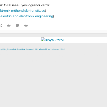
ık 1200 ieee üyesi öğrenci vardır.
lektronik mühendisleri enstitusu
)
f electric and electronik engineering
)
ripti
iç giyim
dubai vize
dubai vize ücreti
flört
arkadaşlık
sohbet
mayo, bikini
epe escort
buca escort
denizli escort
çiğli escort
çekmeköy escort
scort
şişli escort
esenyurt escort
beylikdüzü escort