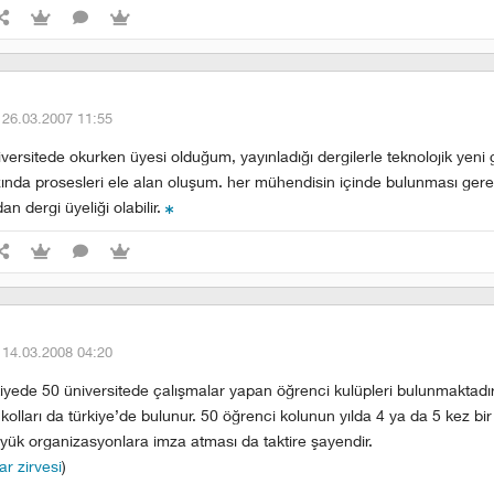
·
26.03.2007 11:55
versitede okurken üyesi olduğum, yayınladığı dergilerle teknolojik yeni 
ında prosesleri ele alan oluşum. her mühendisin içinde bulunması gere
n dergi üyeliği olabilir.
·
14.03.2008 04:20
rkiyede 50 üniversitede çalışmalar yapan öğrenci kulüpleri bulunmaktadı
 kolları da türkiye’de bulunur. 50 öğrenci kolunun yılda 4 ya da 5 kez bir
yük organizasyonlara imza atması da taktire şayendir.
ar zirvesi
)