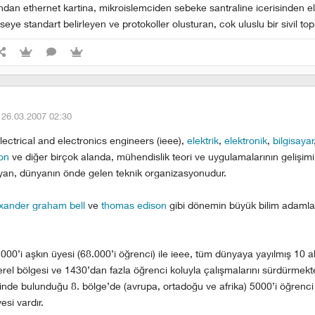
ndan ethernet kartina, mikroislemciden sebeke santraline icerisinden el
seye standart belirleyen ve protokoller olusturan, cok uluslu bir sivil t
·
26.03.2007 02:30
 electrical and electronics engineers (ieee),
elektrik
,
elektronik
,
bilgisayar
on
ve diğer birçok alanda, mühendislik teori ve uygulamalarının gelişimi 
an, dünyanın önde gelen teknik organizasyonudur.
xander graham bell
ve
thomas edison
gibi dönemin büyük bilim adamlar
00’i aşkın üyesi (68.000’i öğrenci) ile ieee, tüm dünyaya yayılmış 10 al
rel bölgesi ve 1430’dan fazla öğrenci koluyla çalışmalarını sürdürmekte
içinde bulunduğu 8. bölge’de (avrupa, ortadoğu ve afrika) 5000’i öğrenc
si vardır.