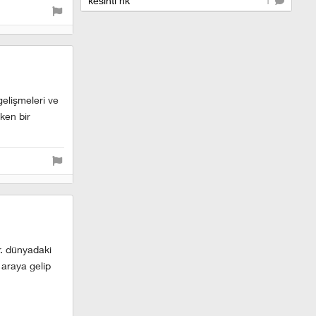
kesinti hk
1
gelişmeleri ve
ken bir
r. dünyadaki
 araya gelip