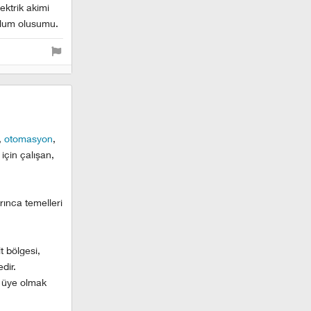
ektrik akimi
oplum olusumu.
,
otomasyon
,
için çalışan,
ınca temelleri
t bölgesi,
dir.
i üye olmak