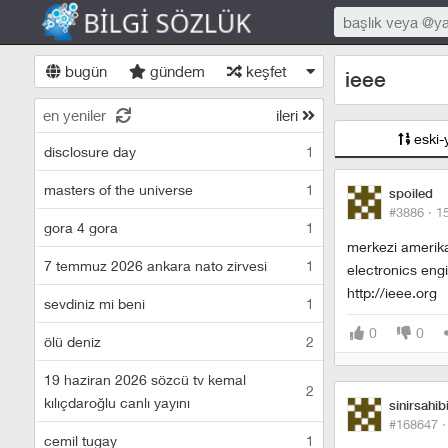
bugün
gündem
keşfet
ieee
en yeniler
ileri
eski-
disclosure day
1
masters of the universe
1
spoiled
#3886 ·
1
gora 4 gora
1
merkezi amerika
7 temmuz 2026 ankara nato zirvesi
1
electronics engi
http://ieee.org
sevdiniz mi beni
1
0
0
ölü deniz
2
19 haziran 2026 sözcü tv kemal
2
kılıçdaroğlu canlı yayını
sinirsahib
#168647 
cemil tugay
1