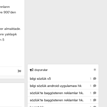
ınların
 ve 900’den
er almaktadır.
ere yaklaşık
n 5
duyurular
bilgi sözlük v5
1
bilgi sözlük android uygulaması hk
1
sözlük'te başgösteren reklamlar hk.
1
sözlük'te başgösteren reklamlar hk.
1