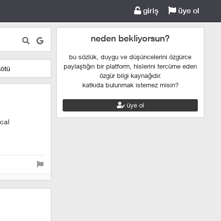
giriş
üye ol
neden bekliyorsun?
bu sözlük, duygu ve düşüncelerini özgürce
paylaştığın bir platform, hislerini tercüme eden
kötü
özgür bilgi kaynağıdır.
katkıda bulunmak istemez misin?
üye ol
cal