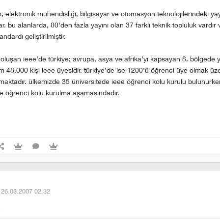
, elektronik mühendisliği, bilgisayar ve otomasyon teknolojilerindeki yay
. bu alanlarda, 80’den fazla yayını olan 37 farklı teknik topluluk vardır
ndardı geliştirilmiştir.
oluşan ieee’de türkiye; avrupa, asya ve afrika’yı kapsayan 8. bölgede y
m 48.000 kişi ieee üyesidir. türkiye’de ise 1200’ü öğrenci üye olmak üz
aktadır. ülkemizde 35 üniversitede ieee öğrenci kolu kurulu bulunurke
ee öğrenci kolu kurulma aşamasındadır.
·
26.03.2007 02:32