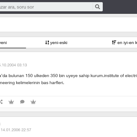
yeni
yeni-eski
en iyi-en 
5.10.2004 03:13
’da bulunan 150 ulkeden 350 bin uyeye sahip kurum.institute of electri
neering kelimelerinin bas harfleri.
i
·
14.01.2006 22:57