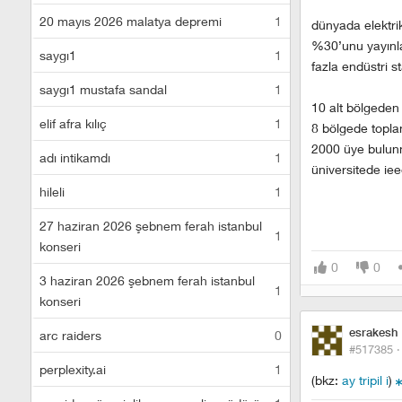
20 mayıs 2026 malatya depremi
1
dünyada elektrik
%30’unu yayınlar
saygı1
1
fazla endüstri sta
saygı1 mustafa sandal
1
10 alt bölgeden 
elif afra kılıç
1
8 bölgede topla
2000 üye bulunm
adı intikamdı
1
üniversitede ie
hileli
1
27 haziran 2026 şebnem ferah istanbul
1
konseri
0
0
3 haziran 2026 şebnem ferah istanbul
1
konseri
esrakesh
arc raiders
0
#517385 
perplexity.ai
1
(bkz:
ay tripil i
)