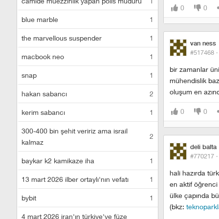
camide müezzinlik yapan polis müdürü
1
0
0
blue marble
1
the marvellous suspender
1
van ness
#517468 
macbook neo
1
bir zamanlar üni
snap
1
mühendislik baz
oluşum en azında
hakan sabancı
2
0
0
kerim sabancı
1
300-400 bin şehit veririz ama israil
2
kalmaz
deli balta
#770217 
baykar k2 kamikaze iha
1
hali hazırda tü
13 mart 2026 ilber ortaylı'nın vefatı
1
en aktif öğrenci
ülke çapında bü
bybit
1
(bkz:
teknoparkl
4 mart 2026 iran'ın türkiye'ye füze