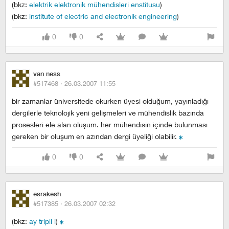
(bkz:
elektrik elektronik mühendisleri enstitusu
)
(bkz:
institute of electric and electronik engineering
)
0
0
van ness
#517468 ·
26.03.2007 11:55
bir zamanlar üniversitede okurken üyesi olduğum, yayınladığı
dergilerle teknolojik yeni gelişmeleri ve mühendislik bazında
prosesleri ele alan oluşum. her mühendisin içinde bulunması
gereken bir oluşum en azından dergi üyeliği olabilir.
0
0
esrakesh
#517385 ·
26.03.2007 02:32
(bkz:
ay tripil i
)