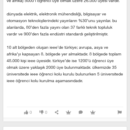
ve afrika) 5000’i öğrenci üye olmak üzere 26.000 üyesi vardır.
dünyada elektrik, elektronik mühendisliği, bilgisayar ve
otomasyon teknolojilerindeki yayınların %30’unu yayınlar. bu
alanlarda, 80’den fazla yayını olan 37 farklı teknik topluluk
vardır ve 900’den fazla endüstri standardı geliştirilmiştir.
10 alt bölgeden oluşan ieee’de türkiye; avrupa, asya ve
afrika’yı kapsayan 8. bölgede yer almaktadır. 8 bölgede toplam
48.000 kişi ieee üyesidir. türkiye’de ise 1200’ü öğrenci üye
olmak üzere yaklaşık 2000 üye bulunmaktadır. ülkemizde 35
üniversitede ieee öğrenci kolu kurulu bulunurken 5 üniversitede
ieee öğrenci kolu kurulma aşamasındadır.
0
0