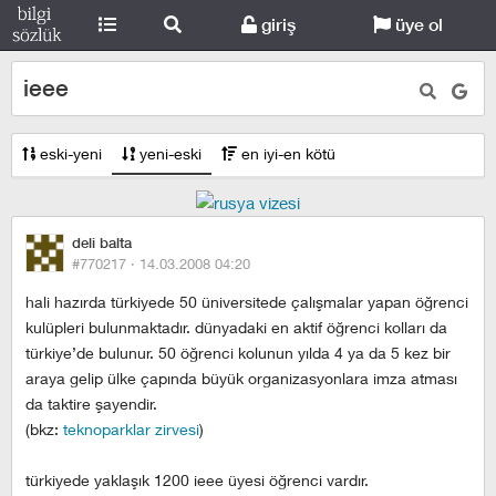
giriş
üye ol
ieee
eski-yeni
yeni-eski
en iyi-en kötü
deli balta
#770217 ·
14.03.2008 04:20
hali hazırda türkiyede 50 üniversitede çalışmalar yapan öğrenci
kulüpleri bulunmaktadır. dünyadaki en aktif öğrenci kolları da
türkiye’de bulunur. 50 öğrenci kolunun yılda 4 ya da 5 kez bir
araya gelip ülke çapında büyük organizasyonlara imza atması
da taktire şayendir.
(bkz:
teknoparklar zirvesi
)
türkiyede yaklaşık 1200 ieee üyesi öğrenci vardır.