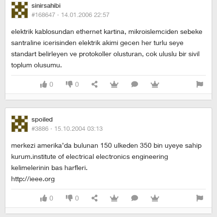
sinirsahibi
#168647 ·
14.01.2006 22:57
elektrik kablosundan ethernet kartina, mikroislemciden sebeke
santraline icerisinden elektrik akimi gecen her turlu seye
standart belirleyen ve protokoller olusturan, cok uluslu bir sivil
toplum olusumu.
0
0
spoiled
#3886 ·
15.10.2004 03:13
merkezi amerika’da bulunan 150 ulkeden 350 bin uyeye sahip
kurum.institute of electrical electronics engineering
kelimelerinin bas harfleri.
http://ieee.org
0
0