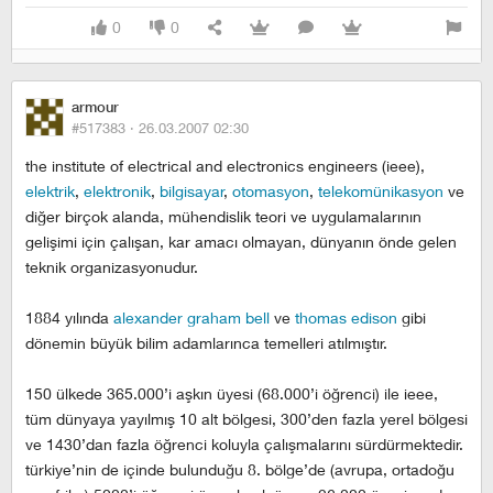
0
0
armour
#517383 ·
26.03.2007 02:30
the institute of electrical and electronics engineers (ieee),
elektrik
,
elektronik
,
bilgisayar
,
otomasyon
,
telekomünikasyon
ve
diğer birçok alanda, mühendislik teori ve uygulamalarının
gelişimi için çalışan, kar amacı olmayan, dünyanın önde gelen
teknik organizasyonudur.
1884 yılında
alexander graham bell
ve
thomas edison
gibi
dönemin büyük bilim adamlarınca temelleri atılmıştır.
150 ülkede 365.000’i aşkın üyesi (68.000’i öğrenci) ile ieee,
tüm dünyaya yayılmış 10 alt bölgesi, 300’den fazla yerel bölgesi
ve 1430’dan fazla öğrenci koluyla çalışmalarını sürdürmektedir.
türkiye’nin de içinde bulunduğu 8. bölge’de (avrupa, ortadoğu