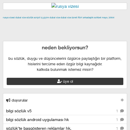
rusya vizesi
dubai vize
sözlük scripti
iç giyim
dubai vize
dubai vize ücreti
flört
arkadaşlık
sohbet
mayo, bikini
izmir escort
maltepe escort
buca escort
denizli escort
çiğli
escort
çekmeköy escort
anadolu yakası escort
istanbul escort
şişli escort
esenyurt escort
beylikdüzü escort
neden bekliyorsun?
bu sözlük, duygu ve düşüncelerini özgürce paylaştığın bir platform,
hislerini tercüme eden özgür bilgi kaynağıdır.
katkıda bulunmak istemez misin?
üye ol
duyurular
bilgi sözlük v5
1
bilgi sözlük android uygulaması hk
1
sözlük'te başgösteren reklamlar hk.
1