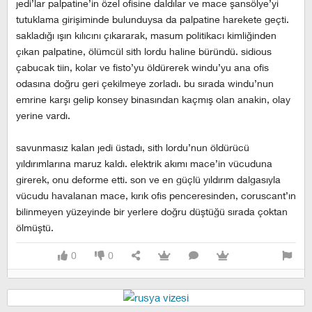
jedi’lar palpatine’in özel ofisine daldılar ve mace şansölye’yi
tutuklama girişiminde bulunduysa da palpatine harekete geçti.
sakladığı ışın kılıcını çıkararak, masum politikacı kimliğinden
çıkan palpatine, ölümcül sith lordu haline büründü. sidious
çabucak tiin, kolar ve fisto’yu öldürerek windu’yu ana ofis
odasına doğru geri çekilmeye zorladı. bu sırada windu’nun
emrine karşı gelip konsey binasından kaçmış olan anakin, olay
yerine vardı.
savunmasız kalan jedi üstadı, sith lordu’nun öldürücü
yıldırımlarına maruz kaldı. elektrik akımı mace’in vücuduna
girerek, onu deforme etti. son ve en güçlü yıldırım dalgasıyla
vücudu havalanan mace, kırık ofis penceresinden, coruscant’ın
bilinmeyen yüzeyinde bir yerlere doğru düştüğü sırada çoktan
ölmüştü.
0
0