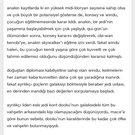
anakin kayıtlarda ki en yüksek midi-kloryan sayısına sahip olsa
ve çok büyük bir potansiyel gösterse de, konsey ve windu,
çocuğun eğitilmemesinde karar kıldı. anakin, bir jedi’nin
yaşamına başlayabilmek için çok yaşlıydı. qui-gon’un
ölümünden sonra, konsey kararını değiştirerek, obi-wan
kenobi’ye, anakin skywalker’ı eğitme izni verdi. fakat windu
halen, bu çocuğun kendi yaşına göre çok kuvvetli ve çok
tahmin edilemez olduğunu düşündüğünden kararsız kalmıştı.
doğuştan diplomasi kabiliyetine sahip olan windu, kelimelerin
her zaman kaba kuvvetten daha çok işe yaradığına inanırdı.
fakat ayrılıkçı güçlerin galaksiyi bölmesiyle beraber jedi ustası,
en derinden inandığı bazı değerleri sorgulamaya başladı.
ayrılıkçı lideri eski jedi kont dooku’nun galaksideki tüm bu
vahşetin arkasındaki kişi olamayacağını düşünüyordu. mace’e
göre bunun sebebi, dooku’nun karakterinde bu kadar çok öfke
ve vahşetin bulunmayışıydı.