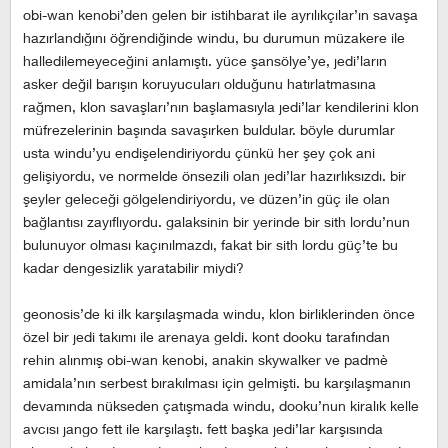
obi-wan kenobi’den gelen bir istihbarat ile ayrılıkçılar’ın savaşa
hazırlandığını öğrendiğinde windu, bu durumun müzakere ile
halledilemeyeceğini anlamıştı. yüce şansölye’ye, jedi’ların
asker değil barışın koruyucuları olduğunu hatırlatmasına
rağmen, klon savaşları’nın başlamasıyla jedi’lar kendilerini klon
müfrezelerinin başında savaşırken buldular. böyle durumlar
usta windu’yu endişelendiriyordu çünkü her şey çok ani
gelişiyordu, ve normelde önsezili olan jedi’lar hazırlıksızdı. bir
şeyler geleceği gölgelendiriyordu, ve düzen’in güç ile olan
bağlantısı zayıflıyordu. galaksinin bir yerinde bir sith lordu’nun
bulunuyor olması kaçınılmazdı, fakat bir sith lordu güç’te bu
kadar dengesizlik yaratabilir miydi?
geonosis’de ki ilk karşılaşmada windu, klon birliklerinden önce
özel bir jedi takımı ile arenaya geldi. kont dooku tarafından
rehin alınmış obi-wan kenobi, anakin skywalker ve padmè
amidala’nın serbest bırakılması için gelmişti. bu karşılaşmanın
devamında nükseden çatışmada windu, dooku’nun kiralık kelle
avcısı jango fett ile karşılaştı. fett başka jedi’lar karşısında