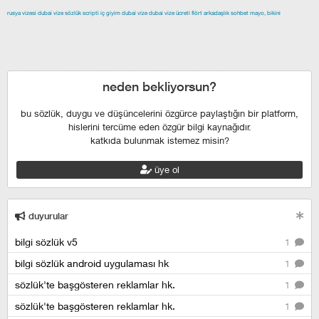
rusya vizesi
dubai vize
sözlük scripti
iç giyim
dubai vize
dubai vize ücreti
flört
arkadaşlık
sohbet
mayo, bikini
izmir escort
maltepe escort
buca escort
denizli escort
çiğli
escort
çekmeköy escort
anadolu yakası escort
istanbul escort
şişli escort
esenyurt escort
beylikdüzü escort
neden bekliyorsun?
bu sözlük, duygu ve düşüncelerini özgürce paylaştığın bir platform,
hislerini tercüme eden özgür bilgi kaynağıdır.
katkıda bulunmak istemez misin?
üye ol
duyurular
bilgi sözlük v5
1
bilgi sözlük android uygulaması hk
1
sözlük'te başgösteren reklamlar hk.
1
sözlük'te başgösteren reklamlar hk.
1