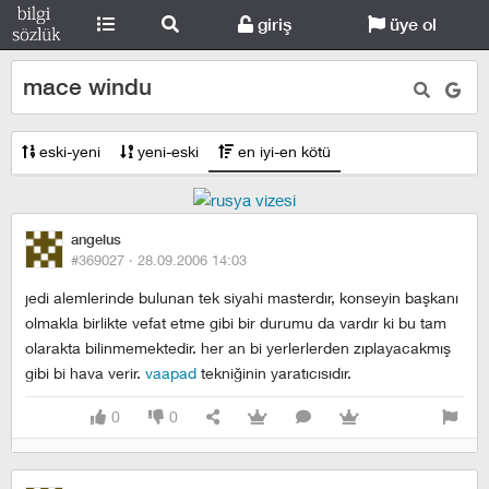
giriş
üye ol
mace windu
eski-yeni
yeni-eski
en iyi-en kötü
angelus
#369027 ·
28.09.2006 14:03
jedi alemlerinde bulunan tek siyahi masterdır, konseyin başkanı
olmakla birlikte vefat etme gibi bir durumu da vardır ki bu tam
olarakta bilinmemektedir. her an bi yerlerlerden zıplayacakmış
gibi bi hava verir.
vaapad
tekniğinin yaratıcısıdır.
0
0