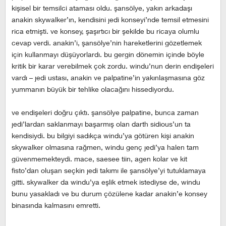
kişisel bir temsilci ataması oldu. şansölye, yakın arkadaşı
anakin skywalker’ın, kendisini jedi konseyi’nde temsil etmesini
rica etmişti. ve konsey, şaşırtıcı bir şekilde bu ricaya olumlu
cevap verdi. anakin’i, şansölye’nin hareketlerini gözetlemek
için kullanmayı düşüyorlardı. bu gergin dönemin içinde böyle
kritik bir karar verebilmek çok zordu. windu’nun derin endişeleri
vardı – jedi ustası, anakin ve palpatine’in yakınlaşmasına göz
yummanın büyük bir tehlike olacağını hissediyordu.
ve endişeleri doğru çıktı. şansölye palpatine, bunca zaman
jedi’lardan saklanmayı başarmış olan darth sidious’un ta
kendisiydi. bu bilgiyi sadıkça windu’ya götüren kişi anakin
skywalker olmasına rağmen, windu genç jedi’ya halen tam
güvenmemekteydi. mace, saesee tiin, agen kolar ve kit
fisto’dan oluşan seçkin jedi takımı ile şansölye’yi tutuklamaya
gitti. skywalker da windu’ya eşlik etmek istediyse de, windu
bunu yasakladı ve bu durum çözülene kadar anakin’e konsey
binasında kalmasını emretti.