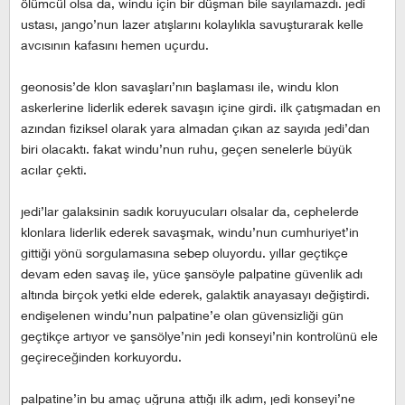
ölümcül olsa da, windu için bir düşman bile sayılamazdı. jedi
ustası, jango’nun lazer atışlarını kolaylıkla savuşturarak kelle
avcısının kafasını hemen uçurdu.
geonosis’de klon savaşları’nın başlaması ile, windu klon
askerlerine liderlik ederek savaşın içine girdi. ilk çatışmadan en
azından fiziksel olarak yara almadan çıkan az sayıda jedi’dan
biri olacaktı. fakat windu’nun ruhu, geçen senelerle büyük
acılar çekti.
jedi’lar galaksinin sadık koruyucuları olsalar da, cephelerde
klonlara liderlik ederek savaşmak, windu’nun cumhuriyet’in
gittiği yönü sorgulamasına sebep oluyordu. yıllar geçtikçe
devam eden savaş ile, yüce şansöyle palpatine güvenlik adı
altında birçok yetki elde ederek, galaktik anayasayı değiştirdi.
endişelenen windu’nun palpatine’e olan güvensizliği gün
geçtikçe artıyor ve şansölye’nin jedi konseyi’nin kontrolünü ele
geçireceğinden korkuyordu.
palpatine’in bu amaç uğruna attığı ilk adım, jedi konseyi’ne