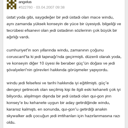
angelus
#522760 ·
03.04.2007 09:38
üstat yoda gibi, saygıdeğer bir jedi üstadı olan mace windu,
aynı zamanda yüksek konseyin de yüce bir üyesiydi. bilgeliği ve
tecrübesi efsanevi olan jedi üstadının sözlerinin çok büyük bir
ağırlığı vardı.
cumhuriyet’in son yıllarında windu, zamanının çoğunu
coruscant’ta ki jedi tapınağı’nda geçirmişti. düzenli olarak yoda,
ve konseyin diğer 10 üyesi ile beraber güç’ün doğası ve jedi
şövalyeleri’nin görevleri hakkında görüşmeler yapıyordu.
windu jedi felsefesi ve tarihi hakkında iyi eğitilmişti. güç’e
dengeyi getirecek olan seçilmiş kişi ile ilgili eski kehaneti çok iyi
biliyordu. alışılmışın dışında bir jedi üstadı olan qui-gon jinn
konsey’e bu kehanete uygun bir aday getirdiğinde windu,
kararsız kalmıştı. en sonunda, qui-gon’u getirdiği anakin
skywalker adlı çocuğun jedi imtihanları için hazırlanmasına razı
oldu.