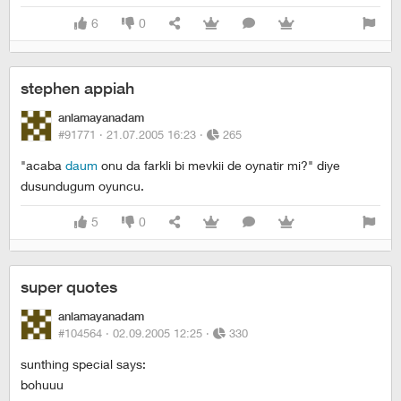
6
0
stephen appiah
anlamayanadam
#91771 ·
21.07.2005 16:23
·
265
"acaba
daum
onu da farkli bi mevkii de oynatir mi?" diye
dusundugum oyuncu.
5
0
super quotes
anlamayanadam
#104564 ·
02.09.2005 12:25
·
330
sunthing special says:
bohuuu