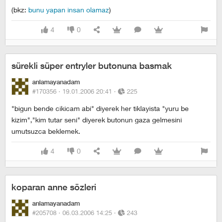
(bkz:
bunu yapan insan olamaz
)
4
0
sürekli süper entryler butonuna basmak
anlamayanadam
#170356 ·
19.01.2006 20:41
·
225
"bigun bende cikicam abi" diyerek her tiklayista "yuru be
kizim","kim tutar seni" diyerek butonun gaza gelmesini
umutsuzca beklemek.
4
0
koparan anne sözleri
anlamayanadam
#205708 ·
06.03.2006 14:25
·
243