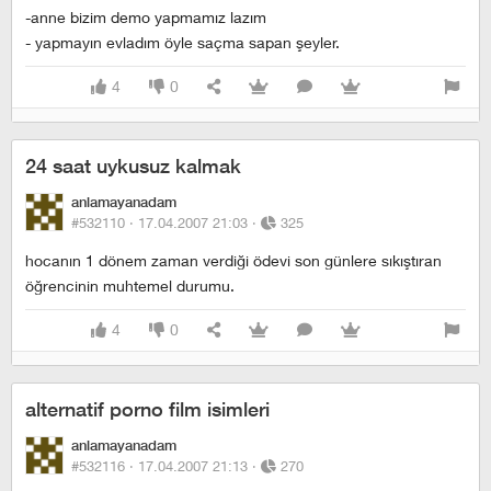
-anne bizim demo yapmamız lazım
- yapmayın evladım öyle saçma sapan şeyler.
4
0
24 saat uykusuz kalmak
anlamayanadam
#532110 ·
17.04.2007 21:03
·
325
hocanın 1 dönem zaman verdiği ödevi son günlere sıkıştıran
öğrencinin muhtemel durumu.
4
0
alternatif porno film isimleri
anlamayanadam
#532116 ·
17.04.2007 21:13
·
270