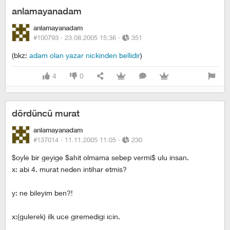
anlamayanadam
anlamayanadam
#100793 ·
23.08.2005 15:36
·
351
(bkz:
adam olan yazar nickinden bellidir
)
4
0
dördüncü murat
anlamayanadam
#137014 ·
11.11.2005 11:05
·
230
$oyle bir geyige $ahit olmama sebep vermi$ ulu insan.
x: abi 4. murat neden intihar etmis?
y: ne bileyim ben?!
x:(gulerek) ilk uce giremedigi icin.