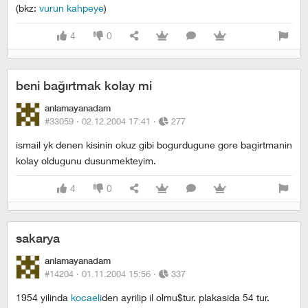
(bkz:
vurun kahpeye
)
4
0
beni bağırtmak kolay mi
anlamayanadam
#33059 ·
02.12.2004 17:41
·
277
ismail yk denen kisinin okuz gibi bogurdugune gore bagirtmanin
kolay oldugunu dusunmekteyim.
4
0
sakarya
anlamayanadam
#14204 ·
01.11.2004 15:56
·
337
1954 yilinda
kocaeli
den ayrilip il olmu$tur. plakasida 54 tur.