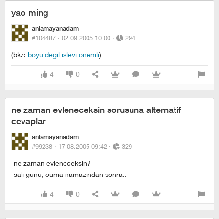
yao ming
anlamayanadam
#104487 ·
02.09.2005 10:00
·
294
(bkz:
boyu degil islevi onemli
)
4
0
ne zaman evleneceksin sorusuna alternatif
cevaplar
anlamayanadam
#99238 ·
17.08.2005 09:42
·
329
-ne zaman evleneceksin?
-sali gunu, cuma namazindan sonra..
4
0