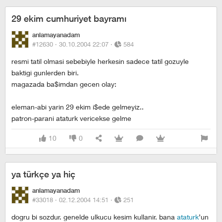
29 ekim cumhuriyet bayramı
anlamayanadam
#12630 ·
30.10.2004 22:07
·
584
resmi tatil olmasi sebebiyle herkesin sadece tatil gozuyle
baktigi gunlerden biri.
magazada ba$imdan gecen olay:
eleman-abi yarin 29 ekim i$ede gelmeyiz..
patron-parani ataturk vericekse gelme
10
0
ya türkçe ya hiç
anlamayanadam
#33018 ·
02.12.2004 14:51
·
251
dogru bi sozdur. genelde ulkucu kesim kullanir. bana
ataturk
’un