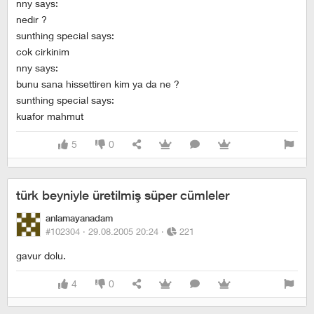
nny says:
nedir ?
sunthing special says:
cok cirkinim
nny says:
bunu sana hissettiren kim ya da ne ?
sunthing special says:
kuafor mahmut
5
0
türk beyniyle üretilmiş süper cümleler
anlamayanadam
#102304 ·
29.08.2005 20:24
·
221
gavur dolu.
4
0