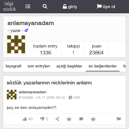
giriş
üye ol
anlamayanadam
- yazar -
toplam entry
takipçi
puan
1336
1
23864
biyografi
son entryleri
açtığı başlıklar
en beğenilenler
fav
sözlük yazarlarının nicklerinin anlamı
anlamayanadam
#144069 ·
24.11.2005 09:42
·
309
şey, ee ben anlayamadim?!
48
0