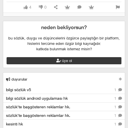
4
0
neden bekliyorsun?
bu sözlük, duygu ve düşüncelerini özgürce paylaştığın bir platform,
hislerini tercüme eden özgür bilgi kaynağıdır.
katkıda bulunmak istemez misin?
üye ol
duyurular
bilgi sözlük v5
1
bilgi sözlük android uygulaması hk
1
sözlük'te başgösteren reklamlar hk.
1
sözlük'te başgösteren reklamlar hk.
1
kesinti hk
1