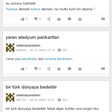
su sozunu hatirlatir.
"
turkiye
demek
turkce
demek. ne mutlu turk’um diyene."
8
0
yaran stadyum pankartları
anlamayanadam
#46645 ·
30.12.2004 16:19
·
267
i love you
beckham
, but
victoria beckham
.
7
0
bir türk dünyaya bedeldir
anlamayanadam
#67787 ·
08.03.2005 18:01
·
304
bir turk dunyaya bedeildir. fakat diger turkler ona engel olur.