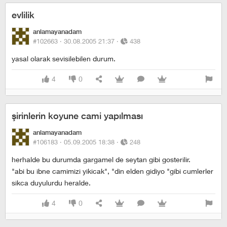
evlilik
anlamayanadam
#102663 ·
30.08.2005 21:37
·
438
yasal olarak sevisilebilen durum.
4
0
şirinlerin koyune cami yapılması
anlamayanadam
#106183 ·
05.09.2005 18:38
·
248
herhalde bu durumda gargamel de seytan gibi gosterilir.
"abi bu ibne camimizi yikicak", "din elden gidiyo "gibi cumlerler
sikca duyulurdu heralde.
4
0