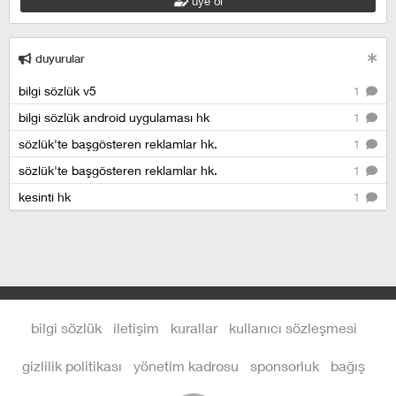
üye ol
duyurular
bilgi sözlük v5
1
bilgi sözlük android uygulaması hk
1
sözlük'te başgösteren reklamlar hk.
1
sözlük'te başgösteren reklamlar hk.
1
kesinti hk
1
bilgi sözlük
iletişim
kurallar
kullanıcı sözleşmesi
gizlilik politikası
yönetim kadrosu
sponsorluk
bağış