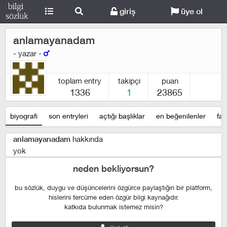
giriş
üye ol
anlamayanadam
- yazar -
toplam entry
takipçi
puan
1336
1
23865
biyografi
son entryleri
açtığı başlıklar
en beğenilenler
fav
hakkında
anlamayanadam
yok
neden bekliyorsun?
bu sözlük, duygu ve düşüncelerini özgürce paylaştığın bir platform,
hislerini tercüme eden özgür bilgi kaynağıdır.
katkıda bulunmak istemez misin?