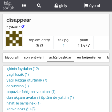
giriş
üye ol
disappear
- yazar -
toplam entry
takipçi
puan
303
1
11577
biyografi
son entryleri
açtığı başlıklar
en beğenilenler
fav
içkinin faydaları (12)
yagli kazik (1)
yagli kaziga oturtmak (7)
capuccino (1)
papazlar fahişeler ve picler (1)
dun akşam avatarini öptüm de yattim (1)
nihat ile sivrisinek (1)
kahve sözlüğü (3)