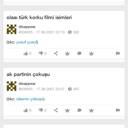
olası türk korku filmi isimleri
disappear
#636955 ·
17.08.2007 23:10
·
392
(bkz:
yusuf yusuf
)
0
0
ak partinin çokuşu
disappear
#636953 ·
17.08.2007 23:07
·
497
(bkz:
ülkenin çöküşü
)
0
0