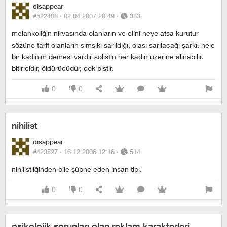
disappear
#522408 ·
02.04.2007 20:49
·
383
melankoliğin nirvasında olanların ve elini neye atsa kurutur
sözüne tarif olanların sımsıkı sarıldığı, olası sarılacağı şarkı. hele
bir kadınım demesi vardır solistin her kadın üzerine alınabilir.
bitiricidir, öldürücüdür, çok pistir.
0
0
nihilist
disappear
#423527 ·
16.12.2006 12:16
·
514
nihilistliğinden bile şüphe eden insan tipi.
0
0
psikolojik sorunları olan reklam karakterleri