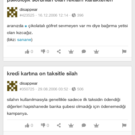
disappear
#423525 ·
16.12.2006 12:14
·
396
aranızda
çikolatalı göfret sevmeyen var mı diye bağırma yetisi
olan kızcağız.
(bkz:
sanane
)
0
0
kredi kartına on taksitle silah
disappear
#350725 ·
29.08.2006 03:52
·
506
silahın kullanılmasıyla genellikle sadece ilk taksidin ödendiği
diğerleri hapishanede banka şubesi olmadığı için ödenemediği
kampanya.
0
0