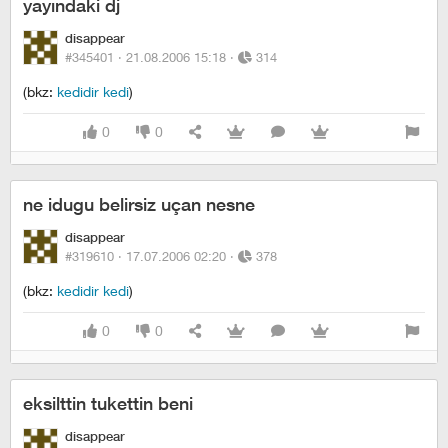
yayındaki dj
disappear
#345401 ·
21.08.2006 15:18
·
314
(bkz:
kedidir kedi
)
0
0
ne idugu belirsiz uçan nesne
disappear
#319610 ·
17.07.2006 02:20
·
378
(bkz:
kedidir kedi
)
0
0
eksilttin tukettin beni
disappear