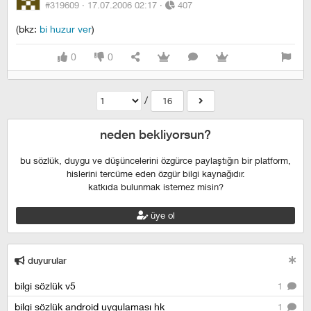
#319609 ·
17.07.2006 02:17
·
407
(bkz:
bi huzur ver
)
0
0
/
16
neden bekliyorsun?
bu sözlük, duygu ve düşüncelerini özgürce paylaştığın bir platform,
hislerini tercüme eden özgür bilgi kaynağıdır.
katkıda bulunmak istemez misin?
üye ol
duyurular
bilgi sözlük v5
1
bilgi sözlük android uygulaması hk
1