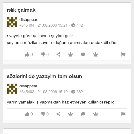
ıslık çalmak
disappear
#345404 ·
21.08.2006 15:21
·
442
rivayete göre çalınınca şeytan gelir.
şeytanın müzikal sever olduğunu anımsatan dudak dil düeti.
0
0
sözlerini de yazayim tam olsun
disappear
#345402 ·
21.08.2006 15:19
·
382
yarım yamalak iş yapmaktan haz etmeyen kullanıcı repliği.
0
0