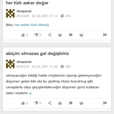
her türk asker doğar
disappear
#522426 ·
02.04.2007 21:14
·
476
(bkz:
her asker türk ölmez
)
0
0
abiçim olmazsa gel değiştiririz
disappear
#522419 ·
02.04.2007 21:02
·
483
olmayacağını bildiği halde müşterinin üşenip gelmeyeceğini
düşünen gelse bile abi bu giyilmiş ütüsü bozulmuş gibi
cevaplarla olayı geçiştirebileceğini düşünen günü kultaran
satıcı söylemi.
0
0