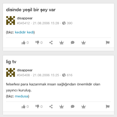
disinde yeşil bir şey var
disappear
#345412 ·
21.08.2006 15:28
·
390
(bkz:
kedidir kedi
)
0
0
lig tv
disappear
#345408 ·
21.08.2006 15:25
·
616
felsefesi para kazanmak insan sağlığından önemlidir olan
yayıncı kuruluş.
(bkz:
medusa
)
0
0