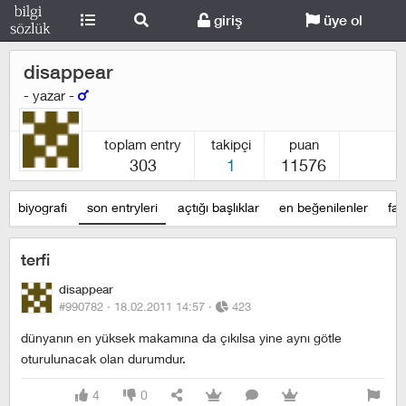
giriş
üye ol
disappear
- yazar -
toplam entry
takipçi
puan
303
1
11576
biyografi
son entryleri
açtığı başlıklar
en beğenilenler
fav
terfi
disappear
#990782 ·
18.02.2011 14:57
·
423
dünyanın en yüksek makamına da çıkılsa yine aynı götle
oturulunacak olan durumdur.
4
0