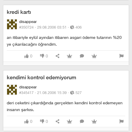
kredi kartı
disappear
#350724 ·
29.08.2006 03:51
·
406
an itibariyle eylül ayından itibaren asgari ödeme tutarının %20
ye çıkarılacağını öğrendim.
0
0
kendimi kontrol edemiyorum
disappear
#345417 ·
21.08.2006 15:39
·
527
deri ceketini çıkardığında gerçekten kendini kontrol edemeyen
insanın şarkısı.
0
0