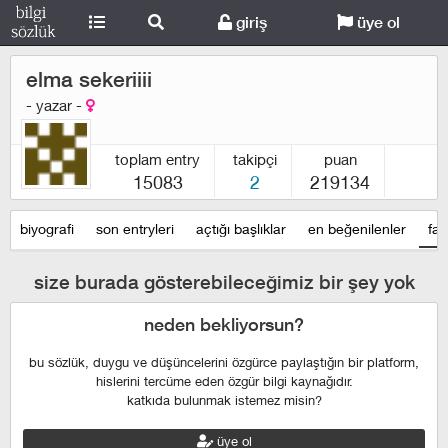
giriş
üye ol
elma sekeriiii
- yazar -
toplam entry
takipçi
puan
15083
2
219134
biyografi
son entryleri
açtığı başlıklar
en beğenilenler
fav
size burada gösterebileceğimiz bir şey yok
neden bekliyorsun?
bu sözlük, duygu ve düşüncelerini özgürce paylaştığın bir platform,
hislerini tercüme eden özgür bilgi kaynağıdır.
katkıda bulunmak istemez misin?
üye ol