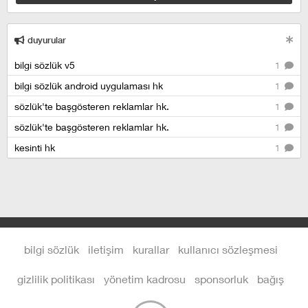
duyurular
bilgi sözlük v5
1
bilgi sözlük android uygulaması hk
1
sözlük'te başgösteren reklamlar hk.
1
sözlük'te başgösteren reklamlar hk.
1
kesinti hk
1
bilgi sözlük
iletişim
kurallar
kullanıcı sözleşmesi
gizlilik politikası
yönetim kadrosu
sponsorluk
bağış