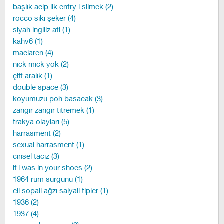
başlık acip ilk entry i silmek (2)
rocco sıkı şeker (4)
siyah ingiliz ati (1)
kahv6 (1)
maclaren (4)
nick mick yok (2)
çift aralık (1)
double space (3)
koyumuzu poh basacak (3)
zangır zangır titremek (1)
trakya olayları (5)
harrasment (2)
sexual harrasment (1)
cinsel taciz (3)
if i was in your shoes (2)
1964 rum surgünü (1)
eli sopali ağzı salyali tipler (1)
1936 (2)
1937 (4)