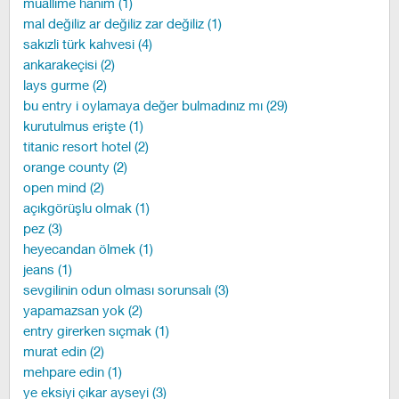
muallime hanım (1)
mal değiliz ar değiliz zar değiliz (1)
sakızli türk kahvesi (4)
ankarakeçisi (2)
lays gurme (2)
bu entry i oylamaya değer bulmadınız mı (29)
kurutulmus erişte (1)
titanic resort hotel (2)
orange county (2)
open mind (2)
açıkgörüşlu olmak (1)
pez (3)
heyecandan ölmek (1)
jeans (1)
sevgilinin odun olması sorunsalı (3)
yapamazsan yok (2)
entry girerken sıçmak (1)
murat edin (2)
mehpare edin (1)
ye eksiyi çıkar ayseyi (3)