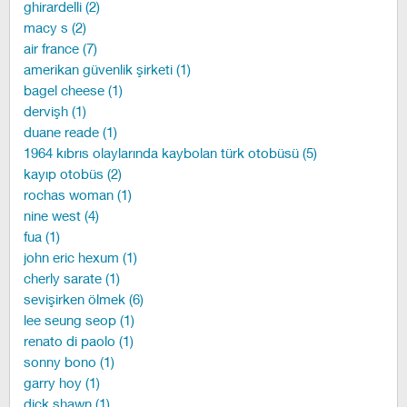
ghirardelli (2)
macy s (2)
air france (7)
amerikan güvenlik şirketi (1)
bagel cheese (1)
dervişh (1)
duane reade (1)
1964 kıbrıs olaylarında kaybolan türk otobüsü (5)
kayıp otobüs (2)
rochas woman (1)
nine west (4)
fua (1)
john eric hexum (1)
cherly sarate (1)
sevişirken ölmek (6)
lee seung seop (1)
renato di paolo (1)
sonny bono (1)
garry hoy (1)
dick shawn (1)