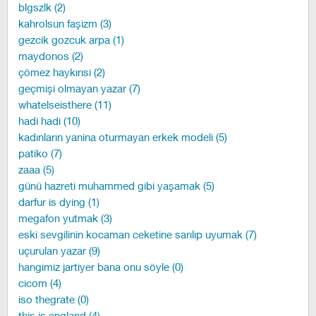
blgszlk (2)
kahrolsun faşizm (3)
gezcik gozcuk arpa (1)
maydonos (2)
çömez haykırısi (2)
geçmişi olmayan yazar (7)
whatelseisthere (11)
hadi hadi (10)
kadınların yanina oturmayan erkek modeli (5)
patiko (7)
zaaa (5)
günü hazreti muhammed gibi yaşamak (5)
darfur is dying (1)
megafon yutmak (3)
eski sevgilinin kocaman ceketine sarılıp uyumak (7)
uçurulan yazar (9)
hangimiz jartiyer bana onu söyle (0)
cicom (4)
iso thegrate (0)
this is england (4)