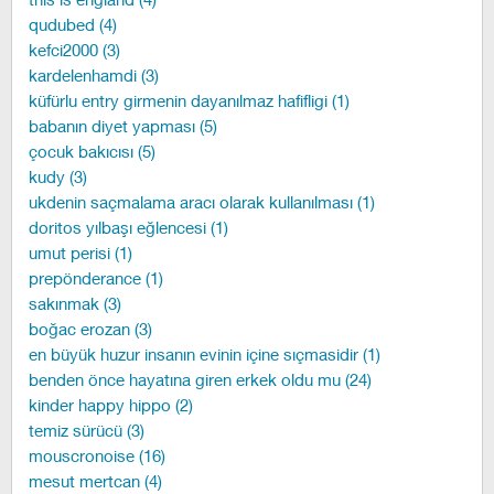
qudubed (4)
kefci2000 (3)
kardelenhamdi (3)
küfürlu entry girmenin dayanılmaz hafifligi (1)
babanın diyet yapması (5)
çocuk bakıcısı (5)
kudy (3)
ukdenin saçmalama aracı olarak kullanılması (1)
doritos yılbaşı eğlencesi (1)
umut perisi (1)
prepönderance (1)
sakınmak (3)
boğac erozan (3)
en büyük huzur insanın evinin içine sıçmasidir (1)
benden önce hayatına giren erkek oldu mu (24)
kinder happy hippo (2)
temiz sürücü (3)
mouscronoise (16)
mesut mertcan (4)