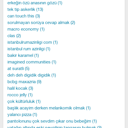
erkeğin özü anasının gözü (1)
tek tip askerlik (13)
can touch this (3)
sorulmayan sorüya cevap almak (2)
macro economy (1)
clas (2)
istanbulrumazinligi com (1)
istanbul rum azinligi (1)
bakir karamel (1)
imagined communities (1)
at suratli (5)
deh deh digidik digidik (1)
bcbg maxazria (9)
halil kocak (3)
rocco jelly (1)
çok kültürluluk (1)
başlık acayim derken melankomik olmak (1)
yalancı pizza (1)
pantolonunu çok sevdim çıkar onu bebeğim (1)
yatağın altında eski sevgilinin tangasını bulmak (3)