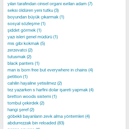
yılan tarafından cinsel organi ısırilan adam (7)
seksi öldüren yeni tutku (3)
boyundan büyük çıkarmak (1)
sosyal sözleşme (1)
şiddet görmek (1)
yazı isleri genel müdürü (1)
mis gibi kokmak (5)
zerzevatci (2)
tutusmak (2)
black panters (1)
man is born free but everywhere in chains (4)
petition (1)
cahilin hayaline yetisilmez (2)
tez yazarken s harfini dolar işareti yapmak (4)
bretton woods sistemi (1)
tombul çekirdek (2)
hangi şeref (2)
göbekli bayanların zevk alma yöntemleri (4)
abdurrezzak bin reloaded (83)