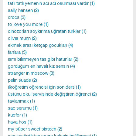
tatlı tatlı yemenin aci aci osurması vardır (1)
sally hansen (2)
crocs (3)
to love you more (1)
dinozorları soykırıma uğratan türkler (1)
olivia munn (2)
ekmek arası ketçap çocukları (4)
farfara (3)
ismi bilinmeyen tas gibi hatunlar (2)
gordüğüm en havalı kız sensin (4)
stranger in moscow (3)
pelin suade (2)
ilköğretim öğrencisi için son ders (1)
üstünu okul servisinde değiştiren öğrenci (2)
tavlanmak (1)
sac serumu (1)
kuofor (1)
hava hos (1)
my süper sweet sixteen (2)
sac kestirdikten sonra kafanin hafiflemesi (1)