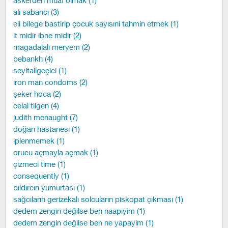
askerden muaf olmak (1)
ali sabancı (3)
eli bilege bastirip çocuk sayısıni tahmin etmek (1)
it midir ibne midir (2)
magadalali meryem (2)
bebankh (4)
seyitaligeçici (1)
iron man condoms (2)
şeker hoca (2)
celal tilgen (4)
judith mcnaught (7)
doğan hastanesi (1)
iplenmemek (1)
orucu açmayla açmak (1)
çizmeci time (1)
consequently (1)
bıldırcın yumurtası (1)
sağcıların gerizekalı solcuların piskopat çıkması (1)
dedem zengin değilse ben naapiyim (1)
dedem zengin değilse ben ne yapayim (1)