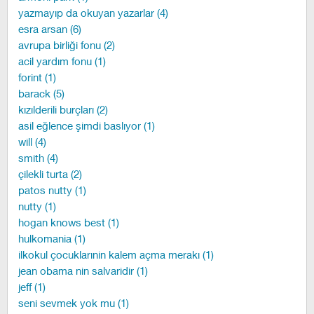
yazmayıp da okuyan yazarlar (4)
esra arsan (6)
avrupa birliği fonu (2)
acil yardım fonu (1)
forint (1)
barack (5)
kızılderili burçları (2)
asil eğlence şimdi baslıyor (1)
will (4)
smith (4)
çilekli turta (2)
patos nutty (1)
nutty (1)
hogan knows best (1)
hulkomania (1)
ilkokul çocuklarınin kalem açma merakı (1)
jean obama nin salvaridir (1)
jeff (1)
seni sevmek yok mu (1)