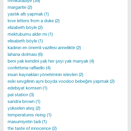
mmkurabiye (39)
margarite (2)
yastık altı yapmak (1)
love letters from a duke (2)
elizabeth böyle (2)
mektubumu aldin mi (1)
elisabeth böyle (1)
kadının en önemli vazifesi anneliktir (2)
lahana dolması (6)
beni yak kendini yak her şeyi yak manyak (4)
confetteria raffaello (4)
insan kaynakları yönetiminin islevleri (2)
eski sevgilinin aynı boyda voodoo bebeğini yapmak (2)
edebiyat komseri (1)
pal station (3)
sandra brown (1)
yükselen ateş (2)
temperatures rising (1)
masumiyetin tadı (1)
the taste of innocence (2)