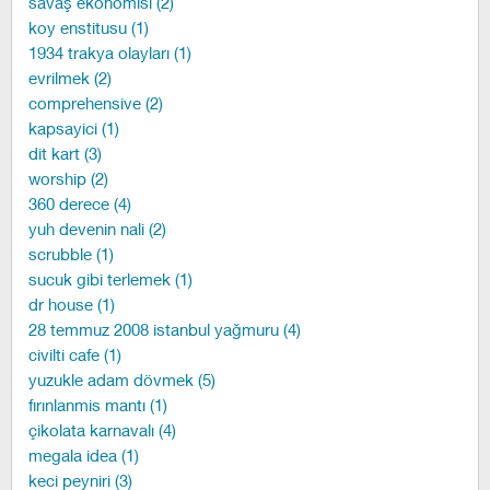
savaş ekonomisi (2)
koy enstitusu (1)
1934 trakya olayları (1)
evrilmek (2)
comprehensive (2)
kapsayici (1)
dit kart (3)
worship (2)
360 derece (4)
yuh devenin nali (2)
scrubble (1)
sucuk gibi terlemek (1)
dr house (1)
28 temmuz 2008 istanbul yağmuru (4)
civilti cafe (1)
yuzukle adam dövmek (5)
fırınlanmis mantı (1)
çikolata karnavalı (4)
megala idea (1)
keci peyniri (3)