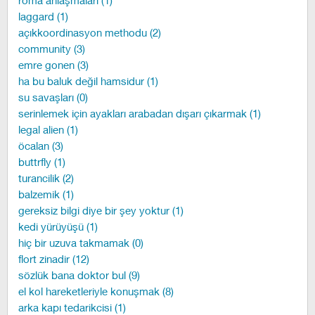
roma anlaşmaları (1)
laggard (1)
açıkkoordinasyon methodu (2)
community (3)
emre gonen (3)
ha bu baluk değil hamsidur (1)
su savaşları (0)
serinlemek için ayakları arabadan dışarı çıkarmak (1)
legal alien (1)
öcalan (3)
buttrfly (1)
turancilik (2)
balzemik (1)
gereksiz bilgi diye bir şey yoktur (1)
kedi yürüyüşü (1)
hiç bir uzuva takmamak (0)
flort zinadir (12)
sözlük bana doktor bul (9)
el kol hareketleriyle konuşmak (8)
arka kapı tedarikcisi (1)