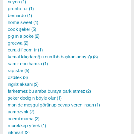
neyno (1)
pronto tur (1)
bernardo (1)
home sweet (1)
cook şeker (5)
pig in a poke (2)
greewa (2)
euraktif com tr (1)
kemal kılıçdaroğlu nun ibb başkan adaylığı (8)
samir ebu hamza (1)
rap star (5)
ozdilek (3)
ingiliz aksani (2)
farketmez bu araba buraya park etmez (2)
şeker dedigin böyle olur (1)
msn de meşgul görünup cevap veren insan (1)
acmpzvnk (7)
acemi mama (2)
murekkep yürek (1)
inkheart (2)