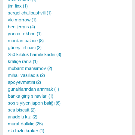
jim fixx (1)
sergei chalibashvili (1)
vic morrow (1)
ben jerry s (4)
yonca tokbas (1)
mardan palace (8)
güneş fırtınası (2)
250 kiloluk hamile kadın (3)
kraliçe rania (1)
mubariz mansimov (2)
mihail vasiliadis (2)
apoyevmatini (2)
günahlarından arınmak (1)
banka giriş sınavları (1)
sosis yiyen japon balığı (6)
sea biscuit (2)
anadolu kızı (2)
murat dalkılıç (25)
dia tuzlu kraker (1)