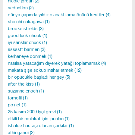
nicole jordan (2)
seduction (2)
dünya çapında yıldız olacaktı ama önünü kestiler (4)
shoichi nakagawa (1)
brooke shields (3)
good luck chuck (1)
iyi sanslar chuck (1)
ssssstt barmen (3)
kerhaneye dönmek (1)
nasılsa yatacağım diyerek yatağı toplamamak (4)
makata şişe sokup intihar etmek (12)
bir öpücükle başladi her şey (5)
after the kiss (1)
suzanne enoch (1)
tomofil (1)
pc net (1)
25 kasım 2009 işçi grevi (1)
etkili bir mulakat için ipucları (1)
ishalde hastaşı olunan şarkılar (1)
athinganoi (2)