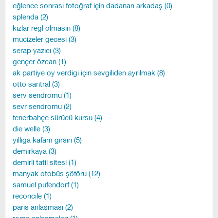
eğlence sonrası fotoğraf için dadanan arkadaş (0)
splenda (2)
kızlar regl olmasın (8)
mucizeler gecesi (3)
serap yazıcı (3)
gençer özcan (1)
ak partiye oy verdigi için sevgiliden ayrılmak (8)
otto santral (3)
serv sendromu (1)
sevr sendromu (2)
fenerbahçe sürücü kursu (4)
die welle (3)
yilliga kafam girsin (5)
demirkaya (3)
demirli tatil sitesi (1)
manyak otobüs şöföru (12)
samuel pufendorf (1)
reconcile (1)
paris anlaşması (2)