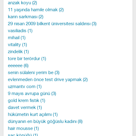
anzak koyu (2)
11 yaşında hamile olmak (2)
karın sarkması (2)
29 nisan 2009 bilkent üniversitesi saldırısı (3)
vasiliadis (1)
mihail (1)
vitality (1)
zindelik (1)
tore bir terördur (1)
eeeeee (6)
senin sülaleni yerim be (3)
evlenmeden önce test drive yapmak (2)
uzmantv com (1)
9 mayıs avrupa günü (3)
gold krem fıstık (1)
davet vermek (1)
hükümetin kurt açılımı (1)
dünyanın en büyük göğüslu kadını (8)
hair mousse (1)
saç köpüğü (1)