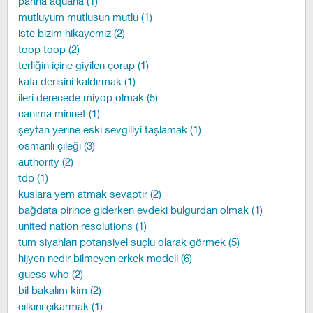
panna aquana (1)
mutluyum mutlusun mutlu (1)
iste bizim hikayemiz (2)
toop toop (2)
terliğin içine giyilen çorap (1)
kafa derisini kaldırmak (1)
ileri derecede miyop olmak (5)
canıma minnet (1)
şeytan yerine eski sevgiliyi taşlamak (1)
osmanlı çileği (3)
authority (2)
tdp (1)
kuslara yem atmak sevaptir (2)
bağdata pirince giderken evdeki bulgurdan olmak (1)
united nation resolutions (1)
tum siyahları potansiyel suçlu olarak görmek (5)
hijyen nedir bilmeyen erkek modeli (6)
guess who (2)
bil bakalım kim (2)
cılkını çıkarmak (1)