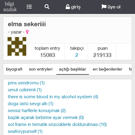
giriş
üye ol
elma sekeriiii
- yazar -
toplam entry
takipçi
puan
15083
2
219133
biyografi
son entryleri
açtığı başlıklar
en beğenilenler
fav
pms sendromu (1)
umut ozkirimli (1)
there is some blood in my alcohol system (4)
doga üstü sevgi altı (1)
sessiz harflerle konuşmak (2)
başlık açarak birbirine ayar vermek (0)
sol frame in tematik sözcüklerle doldurulması (10)
seaforypurself (1)