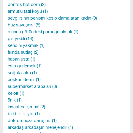
doritos hot corn (2)
armutlu tatil köyü (1)
sevgilisinin penisini kesip dama atan kadın (9)
buz savaşçısi (5)
olunun götündeki pamugu almak (1)
pis yedili (14)
kendini yakmak (1)
fırında sütlaç (2)
hasan usta (1)
esip gurlemek (1)
soğuk saka (1)
coşkun demir (1)
süpermarket arabaları (3)
keloit (1)
5nik (1)
inşaat çalışmasi (2)
biri bizi izliyor (1)
doktorunuza danişiniz (1)
arkadaş arkadaşın menejeridir (1)