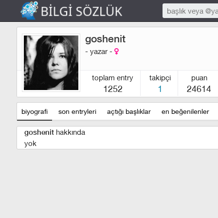
goshenit
- yazar -
toplam entry
takipçi
puan
1252
1
24614
biyografi
son entryleri
açtığı başlıklar
en beğenilenler
hakkında
goshenit
yok