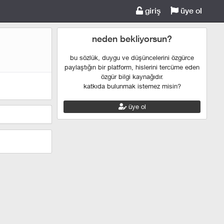
giriş
üye ol
neden bekliyorsun?
bu sözlük, duygu ve düşüncelerini özgürce
paylaştığın bir platform, hislerini tercüme eden
özgür bilgi kaynağıdır.
katkıda bulunmak istemez misin?
üye ol