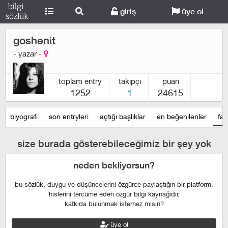
giriş
üye ol
goshenit
- yazar -
toplam entry
takipçi
puan
1252
1
24615
biyografi
son entryleri
açtığı başlıklar
en beğenilenler
fav
size burada gösterebileceğimiz bir şey yok
neden bekliyorsun?
bu sözlük, duygu ve düşüncelerini özgürce paylaştığın bir platform,
hislerini tercüme eden özgür bilgi kaynağıdır.
katkıda bulunmak istemez misin?
üye ol