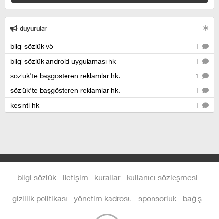
duyurular
bilgi sözlük v5
1
bilgi sözlük android uygulaması hk
1
sözlük'te başgösteren reklamlar hk.
1
sözlük'te başgösteren reklamlar hk.
1
kesinti hk
1
bilgi sözlük
iletişim
kurallar
kullanıcı sözleşmesi
gizlilik politikası
yönetim kadrosu
sponsorluk
bağış