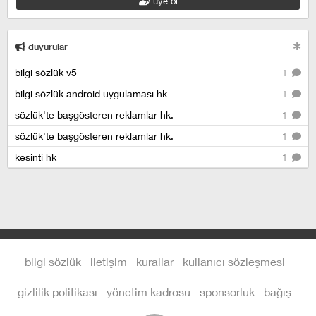
üye ol
duyurular
bilgi sözlük v5
1
bilgi sözlük android uygulaması hk
1
sözlük'te başgösteren reklamlar hk.
1
sözlük'te başgösteren reklamlar hk.
1
kesinti hk
1
bilgi sözlük
iletişim
kurallar
kullanıcı sözleşmesi
gizlilik politikası
yönetim kadrosu
sponsorluk
bağış