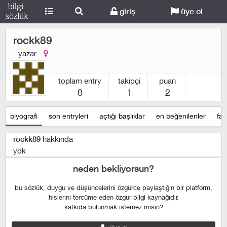
giriş
üye ol
rockk89
- yazar -
toplam entry
takipçi
puan
0
1
2
biyografi
son entryleri
açtığı başlıklar
en beğenilenler
fav
hakkında
rockk89
yok
neden bekliyorsun?
bu sözlük, duygu ve düşüncelerini özgürce paylaştığın bir platform,
hislerini tercüme eden özgür bilgi kaynağıdır.
katkıda bulunmak istemez misin?