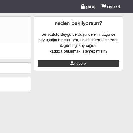
giriş
üye ol
neden bekliyorsun?
bu sözlük, duygu ve düşüncelerini özgürce
paylaştığın bir platform, hislerini tercüme eden
özgür bilgi kaynağıdır.
katkıda bulunmak istemez misin?
üye ol