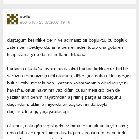
stella
#601510 ·
23.07.2007 19:16
düştüğüm kesinlikle derin ve acımasız bir boşluktu. bu boşluk
zaten beni bekliyordu, ama beni elimden tutup ona götüren
kitaptı; ama yine de minnettarım kitaba..
herkesin okuduğu, aynı masal. fakat herkes farklı anlar. biri bir
serüven romanıymış gibi okurken, diğeri çok daha ciddi, gerçek
bulur kitabı. mesela ben.. yazarın kahramanının okuduğu yeni
hayat’ta, onun hayatının yazıldığını düşünmesi gibi ben de
yazılanların benim hayatımdan aşırılmış parçalar olduğunu
düşündüm. aklım almıyordu bir başkasının da böyle
düşünebileceği, yaşayabileceği.
okumak, asla görev gibi gelmez bana. okumaktan keyif alırım;
ama daha çok gereksinim duyduğum için okurum. bana farklı