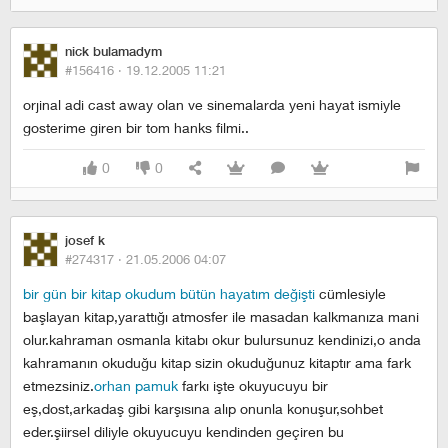
nick bulamadym
#156416 ·
19.12.2005 11:21
orjinal adi cast away olan ve sinemalarda yeni hayat ismiyle
gosterime giren bir tom hanks filmi..
0
0
josef k
#274317 ·
21.05.2006 04:07
bir gün bir kitap okudum bütün hayatım değişti
cümlesiyle
başlayan kitap,yarattığı atmosfer ile masadan kalkmanıza mani
olur.kahraman osmanla kitabı okur bulursunuz kendinizi,o anda
kahramanın okuduğu kitap sizin okuduğunuz kitaptır ama fark
etmezsiniz.
orhan pamuk
farkı işte okuyucuyu bir
eş,dost,arkadaş gibi karşısına alıp onunla konuşur,sohbet
eder.şiirsel diliyle okuyucuyu kendinden geçiren bu