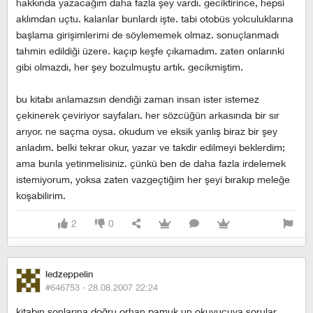
hakkında yazacağım daha fazla şey vardı. geciktirince, hepsi
aklımdan uçtu. kalanlar bunlardı işte. tabi otobüs yolculuklarına
başlama girişimlerimi de söylememek olmaz. sonuçlanmadı
tahmin edildiği üzere. kaçıp keşfe çıkamadım. zaten onlarınki
gibi olmazdı, her şey bozulmuştu artık. gecikmiştim.
bu kitabı anlamazsın dendiği zaman insan ister istemez
çekinerek çeviriyor sayfaları. her sözcüğün arkasında bir sır
arıyor. ne saçma oysa. okudum ve eksik yanlış biraz bir şey
anladım. belki tekrar okur, yazar ve takdir edilmeyi beklerdim;
ama bunla yetinmelisiniz. çünkü ben de daha fazla irdelemek
istemiyorum, yoksa zaten vazgeçtiğim her şeyi bırakıp meleğe
koşabilirim.
2
0
ledzeppelin
#646753 ·
28.08.2007 22:24
kitabın sonlarına doğru orhan pamuk un okuyucuya sorular