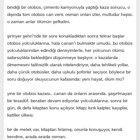
bindiği bir otobüs, çimento kamyonuyla yaptığı kaza sonucu, o
dışında tüm otobüs can verir. osman onları izler, mutludur hepsi.
o zaman anlar ölümün şefkatini.
şirinyer şehri’nde bir süre konakladıktan sonra tekrar başlar
otobüs yolculuklarına, hala canan’ı bulmaktır umudu. bu otobüs
yolculuklarından edindiği deneyimlerle, her yolcunun ölümü
sabırsızlıkla beklediğini düşünmeye başlıyor. o kazalarda
ölmemesini talihsizlik olarak nitelendiriyor, daha tehlikeli yollar,
daha çürük otobüsler, daha uykulu şoförler seçiyor. böylece bir
soru doğuyor okuyucunun kafasında: yeni hayat, ölüm mü?
yine bir otobüs kazası.. canan da onların arasında. şaşırtmayan
bir tesadüf. beraber devam ediyorlar yolculuklarına. sonra bir
gün, ilk defa kitaptan konu açılıyor. kitap; kırık kalpler, kayıplar,
katiller ülkesi.
bir de melek var, kitaptan fırlamış. onunla konuşuyor, kendi
kendine, arada sırada osman.