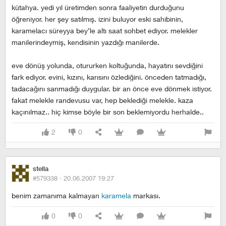
kütahya. yedi yıl üretimden sonra faaliyetin durduğunu
öğreniyor. her şey satılmış. izini buluyor eski sahibinin,
karamelacı süreyya bey’le altı saat sohbet ediyor. melekler
manilerindeymiş, kendisinin yazdığı manilerde.
eve dönüş yolunda, otururken koltuğunda, hayatını sevdiğini
fark ediyor. evini, kızını, karısını özlediğini. önceden tatmadığı,
tadacağını sanmadığı duygular. bir an önce eve dönmek istiyor.
fakat melekle randevusu var, hep beklediği melekle. kaza
kaçınılmaz.. hiç kimse böyle bir son beklemiyordu herhalde..
2
0
stella
#579338 ·
20.06.2007 19:27
benim zamanıma kalmayan
karamela
markası.
0
0