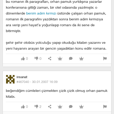
bu romanın ilk paragrafları, orhan pamuk yurtdışına yazarlar
konferansına gittiği zaman, bir otel odasında yazılmıştır. o
dönemlerde
benim adım kırmızı
üstünde çalışan orhan pamuk,
romanın ilk paragrafını yazdıktan sonra benim adım kırmızıya
ara verip yeni hayat’a yoğunlaşıp romanı da iki sene de
bitirmiştir.
şehir şehir otobüs yolculuğu yapıp okuduğu kitabın yazarını ve
yeni hayanını arayan bir gencin yaşadıkları konu edilir romana.
0
0
insanat
#467040 ·
30.01.2007 16:09
beğendiğim cümleleri çizmekten çizik çizik olmuş orhan pamuk
kitabı.
0
2