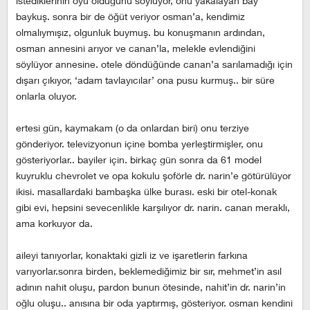
istediklerinin oyu olduğunu söylüyor, onu yakalayan bay
baykuş. sonra bir de öğüt veriyor osman’a, kendimiz
olmalıymışız, olgunluk buymuş. bu konuşmanın ardından,
osman annesini arıyor ve canan’la, melekle evlendiğini
söylüyor annesine. otele döndüğünde canan’a sarılamadığı için
dışarı çıkıyor, ‘adam tavlayıcılar’ ona pusu kurmuş.. bir süre
onlarla oluyor.
ertesi gün, kaymakam (o da onlardan biri) onu terziye
gönderiyor. televizyonun içine bomba yerleştirmişler, onu
gösteriyorlar.. bayiler için. birkaç gün sonra da 61 model
kuyruklu chevrolet ve opa kokulu şoförle dr. narin’e götürülüyor
ikisi. masallardaki bambaşka ülke burası. eski bir otel-konak
gibi evi, hepsini sevecenlikle karşılıyor dr. narin. canan meraklı,
ama korkuyor da.
aileyi tanıyorlar, konaktaki gizli iz ve işaretlerin farkına
varıyorlar.sonra birden, beklemediğimiz bir sır, mehmet’in asıl
adının nahit oluşu, pardon bunun ötesinde, nahit’in dr. narin’in
oğlu oluşu.. anısına bir oda yaptırmış, gösteriyor. osman kendini