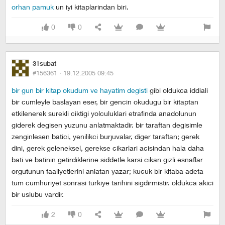
orhan pamuk
un iyi kitaplarindan biri.
0
0
31subat
#156361 ·
19.12.2005 09:45
bir gun bir kitap okudum ve hayatim degisti
gibi oldukca iddiali
bir cumleyle baslayan eser, bir gencin okudugu bir kitaptan
etkilenerek surekli ciktigi yolculuklari etrafinda anadolunun
giderek degisen yuzunu anlatmaktadir. bir taraftan degisimle
zenginlesen batici, yenilikci burjuvalar, diger taraftan; gerek
dini, gerek geleneksel, gerekse cikarlari acisindan hala daha
bati ve batinin getirdiklerine siddetle karsi cikan gizli esnaflar
orgutunun faaliyetlerini anlatan yazar; kucuk bir kitaba adeta
tum cumhuriyet sonrasi turkiye tarihini sigdirmistir. oldukca akici
bir uslubu vardir.
2
0