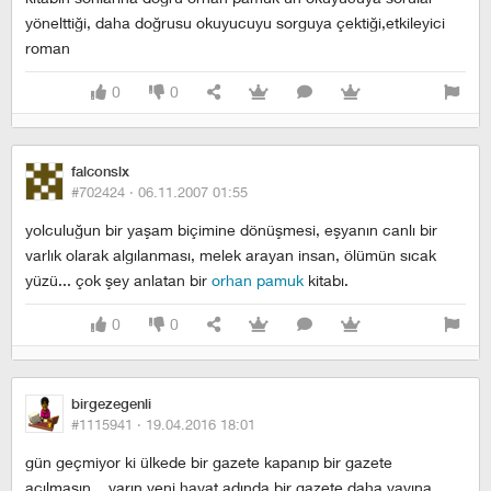
yönelttiği, daha doğrusu okuyucuyu sorguya çektiği,etkileyici
roman
0
0
falconslx
#702424 ·
06.11.2007 01:55
yolculuğun bir yaşam biçimine dönüşmesi, eşyanın canlı bir
varlık olarak algılanması, melek arayan insan, ölümün sıcak
yüzü... çok şey anlatan bir
orhan pamuk
kitabı.
0
0
birgezegenli
#1115941 ·
19.04.2016 18:01
gün geçmiyor ki ülkede bir gazete kapanıp bir gazete
açılmasın... yarın yeni hayat adında bir gazete daha yayına