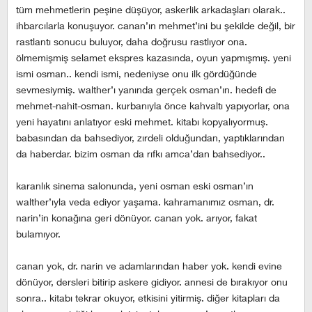
tüm mehmetlerin peşine düşüyor, askerlik arkadaşları olarak..
ihbarcılarla konuşuyor. canan’ın mehmet’ini bu şekilde değil, bir
rastlantı sonucu buluyor, daha doğrusu rastlıyor ona.
ölmemişmiş selamet ekspres kazasında, oyun yapmışmış. yeni
ismi osman.. kendi ismi, nedeniyse onu ilk gördüğünde
sevmesiymiş. walther’ı yanında gerçek osman’ın. hedefi de
mehmet-nahit-osman. kurbanıyla önce kahvaltı yapıyorlar, ona
yeni hayatını anlatıyor eski mehmet. kitabı kopyalıyormuş.
babasından da bahsediyor, zırdeli olduğundan, yaptıklarından
da haberdar. bizim osman da rıfkı amca’dan bahsediyor..
karanlık sinema salonunda, yeni osman eski osman’ın
walther’ıyla veda ediyor yaşama. kahramanımız osman, dr.
narin’in konağına geri dönüyor. canan yok. arıyor, fakat
bulamıyor.
canan yok, dr. narin ve adamlarından haber yok. kendi evine
dönüyor, dersleri bitirip askere gidiyor. annesi de bırakıyor onu
sonra.. kitabı tekrar okuyor, etkisini yitirmiş. diğer kitapları da