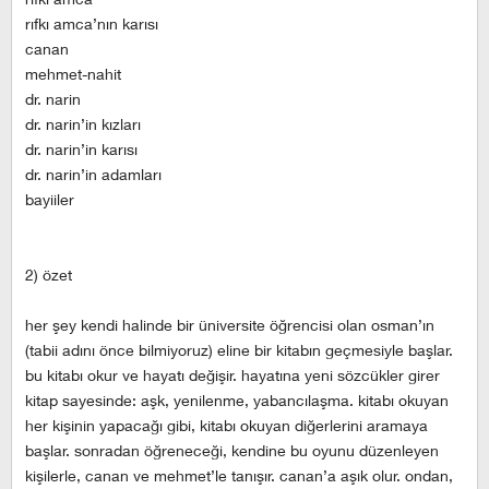
rıfkı amca’nın karısı
canan
mehmet-nahit
dr. narin
dr. narin’in kızları
dr. narin’in karısı
dr. narin’in adamları
bayiiler
2) özet
her şey kendi halinde bir üniversite öğrencisi olan osman’ın
(tabii adını önce bilmiyoruz) eline bir kitabın geçmesiyle başlar.
bu kitabı okur ve hayatı değişir. hayatına yeni sözcükler girer
kitap sayesinde: aşk, yenilenme, yabancılaşma. kitabı okuyan
her kişinin yapacağı gibi, kitabı okuyan diğerlerini aramaya
başlar. sonradan öğreneceği, kendine bu oyunu düzenleyen
kişilerle, canan ve mehmet’le tanışır. canan’a aşık olur. ondan,