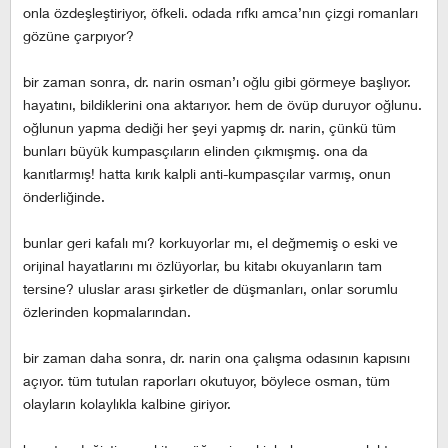
onla özdeşleştiriyor, öfkeli. odada rıfkı amca’nın çizgi romanları
gözüne çarpıyor?
bir zaman sonra, dr. narin osman’ı oğlu gibi görmeye başlıyor.
hayatını, bildiklerini ona aktarıyor. hem de övüp duruyor oğlunu.
oğlunun yapma dediği her şeyi yapmış dr. narin, çünkü tüm
bunları büyük kumpasçıların elinden çıkmışmış. ona da
kanıtlarmış! hatta kırık kalpli anti-kumpasçılar varmış, onun
önderliğinde.
bunlar geri kafalı mı? korkuyorlar mı, el değmemiş o eski ve
orijinal hayatlarını mı özlüyorlar, bu kitabı okuyanların tam
tersine? uluslar arası şirketler de düşmanları, onlar sorumlu
özlerinden kopmalarından.
bir zaman daha sonra, dr. narin ona çalışma odasının kapısını
açıyor. tüm tutulan raporları okutuyor, böylece osman, tüm
olayların kolaylıkla kalbine giriyor.