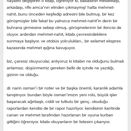
hayatını değiştiren o kitap, öğreniyor ki, babasının meslektaşı,
arkadaşı, rıfkı amca’nın elinden çıkmaymış! hatta mehmet-
nahit, bunu önceden keşfedip adresini bile bulmuş. bir kez
görüşmüşler bile fakat bu yalnızca mehmet-nahit’in derin bir
buhrana girmesine sebep olmuş. görüşmelerinin bir ikincisi de
oluyor. ardından mehmet-nahit, kitabı çevresindekilere
sunmaya başlıyor. ve otobüs yolculukları.. bir selamet ekspres
kazasında mehmet ışığına kavuşuyor.
biz, çaresiz okuyucular, anlıyoruz ki kitabın ne olduğunu bulmak
anlamsız. düşünmemiz gereken belki de içinde ne yazdığı,
gizinin ne olduğu.
dr. narin osman’ı bir noter ve bir başka önemli, karanlık adamla
tanıştırıyor. bundan böyle osman’ımızın yeni rolü, büyük işler
başaracak ağırbaşlı, ciddi ve tutkulu bir genç. okuduğu
raporlardan kendisi de bir rapor hazırlıyor. kendisinin kantinde
canan ve mehmet tarafından hazırlanan bir oyuna kurban
gittiğini öğreniyor. kitabı okuyanların bir listesini çıkarıyor.