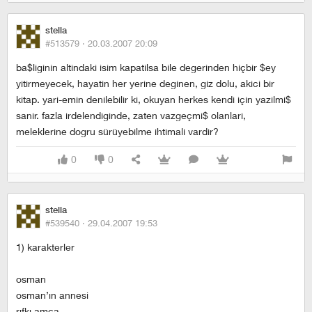
stella
#513579 ·
20.03.2007 20:09
ba$liginin altindaki isim kapatilsa bile degerinden hiçbir $ey
yitirmeyecek, hayatin her yerine deginen, giz dolu, akici bir
kitap. yari-emin denilebilir ki, okuyan herkes kendi için yazilmi$
sanir. fazla irdelendiginde, zaten vazgeçmi$ olanlari,
meleklerine dogru sürüyebilme ihtimali vardir?
0
0
stella
#539540 ·
29.04.2007 19:53
1) karakterler
osman
osman’ın annesi
rıfkı amca