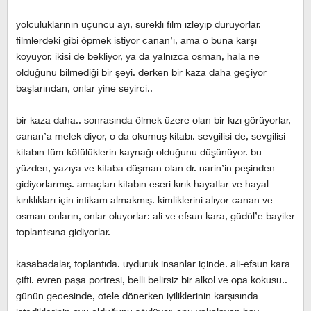
yolculuklarının üçüncü ayı, sürekli film izleyip duruyorlar.
filmlerdeki gibi öpmek istiyor canan’ı, ama o buna karşı
koyuyor. ikisi de bekliyor, ya da yalnızca osman, hala ne
olduğunu bilmediği bir şeyi. derken bir kaza daha geçiyor
başlarından, onlar yine seyirci..
bir kaza daha.. sonrasında ölmek üzere olan bir kızı görüyorlar,
canan’a melek diyor, o da okumuş kitabı. sevgilisi de, sevgilisi
kitabın tüm kötülüklerin kaynağı olduğunu düşünüyor. bu
yüzden, yazıya ve kitaba düşman olan dr. narin’in peşinden
gidiyorlarmış. amaçları kitabın eseri kırık hayatlar ve hayal
kırıklıkları için intikam almakmış. kimliklerini alıyor canan ve
osman onların, onlar oluyorlar: ali ve efsun kara, güdül’e bayiler
toplantısına gidiyorlar.
kasabadalar, toplantıda. uyduruk insanlar içinde. ali-efsun kara
çifti. evren paşa portresi, belli belirsiz bir alkol ve opa kokusu..
günün gecesinde, otele dönerken iyiliklerinin karşısında