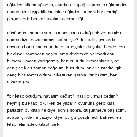
ağladım, kitaba ağladım, okurken. kapağını kapatıp ağlamadım,
ondan uzaklaşıp. kitabın içine ağladım, sebebi barındırdığı
gerçeklerdi. benim hayatımın gerçekliği.
düşündüm; sarının sarı, insanın insan olduğu bir yer nasıldır
acaba diye. bozulmamış, saf haliyle? dr. nadir eşyalarda
arıyordu bunu, memnundu. o tür eşyalar da yoktu bende, eski
bir duvar saatinden başka. ama dedem de vermedi onu,
bilmem kimden yadigarmış. ben bu türlü kumpasların iyice
genişledikleri zaman doğdum. büyüdüm, onların istediği gibi
genç bir tüketici oldum. tüketirken iştahla, bir baktım, ben
tükenmişim.
“bir kitap okudum, hayatım değişti”. nasıl olurmuş dedim?
neymiş bu kitap. okurken de yazarın oyununa gelip kafa
patlattım bu kitap ne diye. sonra sonra, düşünmeye başladım,
acaba içinde ne yazıyor diye. bu giz çözülmedi, bahsedilen
kitap, elimizdeki kitaptı belki..