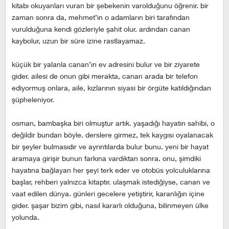
kitabı okuyanları vuran bir şebekenin varolduğunu öğrenir. bir
zaman sonra da, mehmet’in o adamların biri tarafından
vurulduğuna kendi gözleriyle şahit olur. ardından canan
kaybolur, uzun bir süre izine rastlayamaz.
küçük bir yalanla canan’ın ev adresini bulur ve bir ziyarete
gider. ailesi de onun gibi merakta, canan arada bir telefon
ediyormuş onlara, aile, kızlarının siyasi bir örgüte katıldığından
şüpheleniyor.
osman, bambaşka biri olmuştur artık. yaşadığı hayatın sahibi, o
değildir bundan böyle. derslere girmez, tek kaygısı oyalanacak
bir şeyler bulmasıdır ve ayrıntılarda bulur bunu. yeni bir hayat
aramaya girişir bunun farkına vardıktan sonra. onu, şimdiki
hayatına bağlayan her şeyi terk eder ve otobüs yolculuklarına
başlar, rehberi yalnızca kitaptır. ulaşmak istediğiyse, canan ve
vaat edilen dünya. günleri gecelere yetiştirir, karanlığın içine
gider. şaşar bizim gibi, nasıl kararlı olduğuna, bilinmeyen ülke
yolunda.