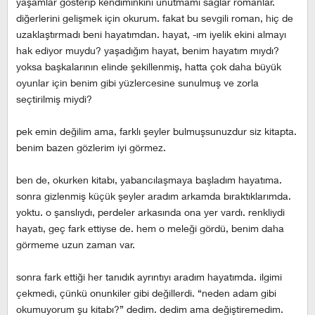
yaşamlar gösterip kendiminkini unutmamı sağlar romanlar.
diğerlerini gelişmek için okurum. fakat bu sevgili roman, hiç de
uzaklaştırmadı beni hayatımdan. hayat, -ım iyelik ekini almayı
hak ediyor muydu? yaşadığım hayat, benim hayatım mıydı?
yoksa başkalarının elinde şekillenmiş, hatta çok daha büyük
oyunlar için benim gibi yüzlercesine sunulmuş ve zorla
seçtirilmiş miydi?
pek emin değilim ama, farklı şeyler bulmuşsunuzdur siz kitapta.
benim bazen gözlerim iyi görmez.
ben de, okurken kitabı, yabancılaşmaya başladım hayatıma.
sonra gizlenmiş küçük şeyler aradım arkamda bıraktıklarımda.
yoktu. o şanslıydı, perdeler arkasında ona yer vardı. renkliydi
hayatı, geç fark ettiyse de. hem o meleği gördü, benim daha
görmeme uzun zaman var.
sonra fark ettiği her tanıdık ayrıntıyı aradım hayatımda. ilgimi
çekmedi, çünkü onunkiler gibi değillerdi. “neden adam gibi
okumuyorum şu kitabı?” dedim. dedim ama değiştiremedim.