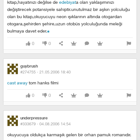
kitap,hayatınızı değilse de
edebiyat
a olan yaklaşımınızı
değiştirecek potansiyele sahiptir.unutulmaz bir aşkın yolculuğu
olan bu kitap,okuyucuyu neon ışıklarının altında otogardan
otogara,şehirden şehire,uzun otobüs yolculuğunda meleği
bulmaya davet eder.
0
0
guybrush
#274755 ·
21.05.2006 18:40
cast away
tom hanks filmi
0
0
underpressure
#333679 ·
04.08.2006 14:54
okuyucuya oldukça karmaşık gelen bir orhan pamuk romanıdır.