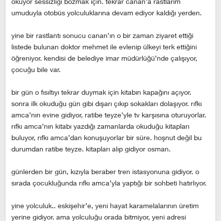
okuyor sessizliği bozmak için. tekrar canan’a rastlarım
umuduyla otobüs yolculuklarına devam ediyor kaldığı yerden.
yine bir rastlantı sonucu canan’ın o bir zaman ziyaret ettiği
listede bulunan doktor mehmet ile evlenip ülkeyi terk ettiğini
öğreniyor. kendisi de belediye imar müdürlüğü’nde çalışıyor,
çocuğu bile var.
bir gün o fısıltıyı tekrar duymak için kitabın kapağını açıyor.
sonra ilk okuduğu gün gibi dışarı çıkıp sokakları dolaşıyor. rıfkı
amca’nın evine gidiyor, ratibe teyze’yle tv karşısına oturuyorlar.
rıfkı amca’nın kitabı yazdığı zamanlarda okuduğu kitapları
buluyor, rıfkı amca’dan konuşuyorlar bir süre. hoşnut değil bu
durumdan ratibe teyze. kitapları alıp gidiyor osman.
günlerden bir gün, kızıyla beraber tren istasyonuna gidiyor. o
sırada çocukluğunda rıfkı amca’yla yaptığı bir sohbeti hatırlıyor.
yine yolculuk.. eskişehir’e, yeni hayat karamelalarının üretim
yerine gidiyor. ama yolculuğu orada bitmiyor, yeni adresi