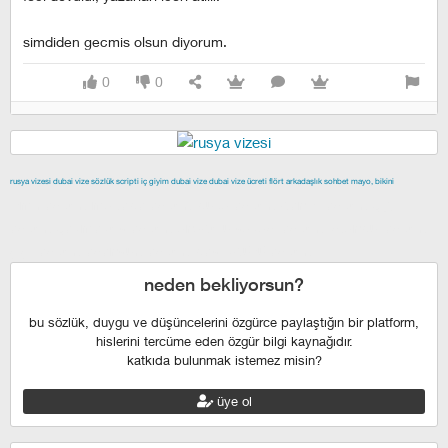
simdiden gecmis olsun diyorum.
0
0
rusya vizesi
dubai vize
sözlük scripti
iç giyim
dubai vize
dubai vize ücreti
flört
arkadaşlık
sohbet
mayo, bikini
izmir escort
maltepe escort
buca escort
denizli escort
çiğli
escort
çekmeköy escort
anadolu yakası escort
istanbul escort
şişli escort
esenyurt escort
beylikdüzü escort
neden bekliyorsun?
bu sözlük, duygu ve düşüncelerini özgürce paylaştığın bir platform,
hislerini tercüme eden özgür bilgi kaynağıdır.
katkıda bulunmak istemez misin?
üye ol