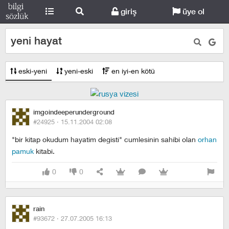
giriş
üye ol
yeni hayat
eski-yeni
yeni-eski
en iyi-en kötü
imgoindeeperunderground
#24925 ·
15.11.2004 02:08
"bir kitap okudum hayatim degisti" cumlesinin sahibi olan
orhan
pamuk
kitabi.
0
0
rain
#93672 ·
27.07.2005 16:13