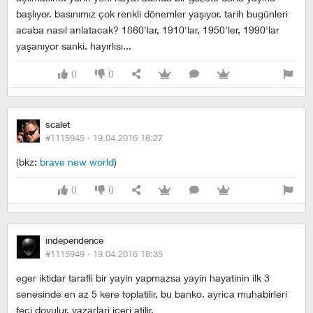
başlıyor. basınımız çok renkli dönemler yaşıyor. tarih bugünleri
acaba nasıl anlatacak? 1860'lar, 1910'lar, 1950'ler, 1990'lar
yaşanıyor sanki. hayırlısı...
0
0
scalet
#1115945 ·
19.04.2016 18:27
(bkz:
brave new world
)
0
0
independence
#1115949 ·
19.04.2016 18:35
eger iktidar tarafli bir yayin yapmazsa yayin hayatinin ilk 3
senesinde en az 5 kere toplatilir, bu banko. ayrica muhabirleri
feci dovulur, yazarlari iceri atilir.